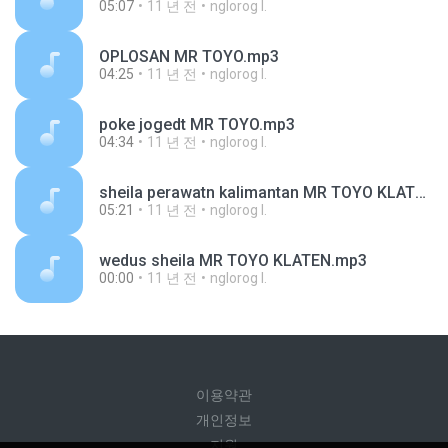
05:07
11 년 전
nglorog I.
OPLOSAN MR TOYO.mp3
04:25
11 년 전
nglorog I.
poke jogedt MR TOYO.mp3
04:34
11 년 전
nglorog I.
sheila perawatn kalimantan MR TOYO KLATEN.mp3
05:21
11 년 전
nglorog I.
wedus sheila MR TOYO KLATEN.mp3
00:00
11 년 전
nglorog I.
이용약관
개인정보
지원