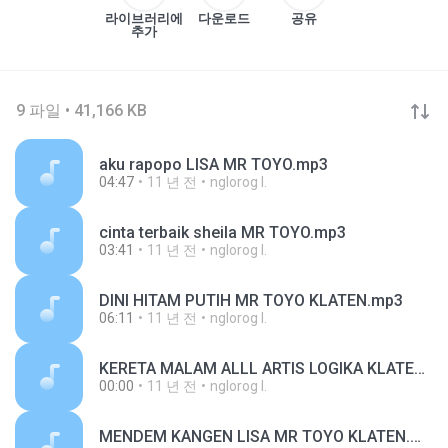
라이브러리에
다운로드
공유
추가
9 파일 • 41,166 KB
aku rapopo LISA MR TOYO.mp3
04:47
11 년 전
nglorog I.
cinta terbaik sheila MR TOYO.mp3
03:41
11 년 전
nglorog I.
DINI HITAM PUTIH MR TOYO KLATEN.mp3
06:11
11 년 전
nglorog I.
KERETA MALAM ALLL ARTIS LOGIKA KLATEN.mp3
00:00
11 년 전
nglorog I.
MENDEM KANGEN LISA MR TOYO KLATEN.mp3