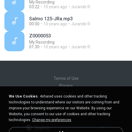
My Recording
03:22
10 years ago
Jurandir R.
Salmo 125-JRa.mp3
00:00
10 years ago
Jurandir R.
Z0000053
My Recording
01:30
10 years ago
Jurandir R.
Terms of Use
Privacy
Support
We Use Cookies.
4shared uses cookies and other tracking
Do not sell my personal information
technologies to understand where our visitors are coming from and
Do not share my personal information
improve your browsing experience on our Website. By using our
Website, you consent to our use of cookies and other tracking
technologies.
Change my preferences
English