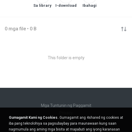
Sa library
I-download
Ibahagi
0 mga file • 0 B
This folder is empty
Mga Tuntunin ng Paggamit
Privacy
Gumagamit Kami ng Cookies.
Gumagamit ang 4shared ng cookies at
Suporta
iba pang teknolohiya sa pagsubaybay para maunawaan kung saan
Huwag ibenta ang aking personal na impormasyon
nagmumula ang aming mga bisita at mapabuti ang iyong karanasan