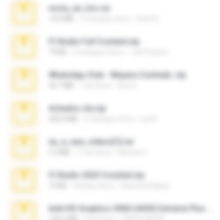
novia_en_trio.rar
14.9 MB
5 miesięcy temu
Rodri R.
Fl Studio Full Cracked.zip
79 KB
4 miesiące temu
Joel Powers
WhatsApp Chat - Mayara Cunhada .zip
36.7 MB
7 lat temu
Ana K.
Achados sla.zip
220.0 MB
5 miesięcy temu
Lya K.
eu_e_ana_videos[1].rar
5.5 MB
11 lat temu
Adriano F.
Fl Studio 2025 Cracked.zip
73 KB
miesiąc temu
Maverick Mayer
Intel HD Graphics 3000 (4459) Extreme Plus 2.0.zip
126.5 MB
6 lat temu
nIGHTmAYOR