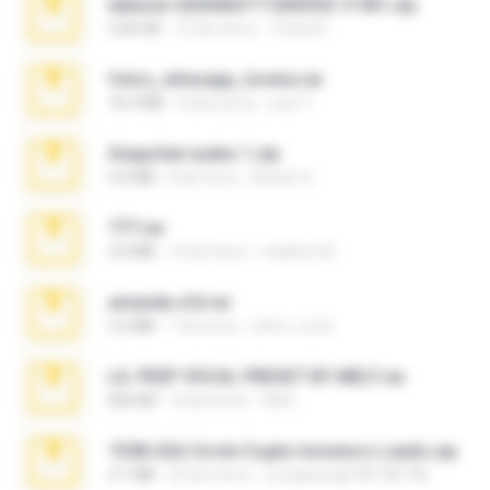
takeout-20260621T160055Z-3-001.zip
2.00 GB
12 dni temu
Thata N.
fotos_whasapp_lorena.rar
76.4 MB
4 lata temu
jose T.
Snapchat nudes 1.zip
6.0 MB
8 lat temu
Baixar Q.
777.rar
2.0 MB
10 lat temu
vladimir M.
amanda sfd.rar
5.2 MB
7 lat temu
elton_roots
LIL PEEP VOCAL PRESET BY MELT.rar
826 KB
4 lata temu
Melt ..
7258 USA Circle Crypto Investors Leads.zip
3.1 MB
20 dni temu
cmqadeer@786786786