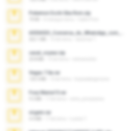
Pokemon Ecchi Gba Rom.zip
70 KB
4 miesiące temu
Caleb Price
65536533_Conversa_do_WhatsApp_com_Meu_Esposo.zip
262.1 MB
15 dni temu
desomar T.
casal_voyeur.zip
20.8 MB
15 lat temu
netowescher
Vegas 7.0a.rar
120.3 MB
15 lat temu
boyisadangerzone
Foxy Mama15.rar
9.5 MB
17 lat temu
extra_precautions
virgem.rar
4.4 MB
17 lat temu
Lucinei 7.