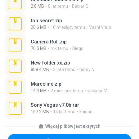
2.8 MB
8 lat temu
Baixar Q.
top secret.zip
20.6 MB
10 miesięcy temu
Vasni Vhuo
Camera Roll.zip
70.5 MB
rok temu
Diego
New folder xx.zip
808.4 MB
3 lata temu
henry N.
Marceline.zip
14.4 MB
2 miesiące temu
vladimir M.
Sony Vegas v7.0b.rar
167.2 MB
15 lat temu
khinao
Więcej plików jest ukrytych