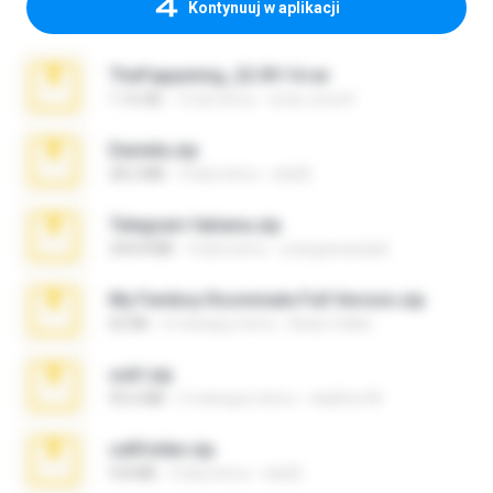
Kontynuuj w aplikacji
TheFappening_22.09.14.rar
1.16 GB
12 lat temu
erick_lover4
Daniela.zip
28.2 MB
3 lata temu
ela26
Telegram fabiana.zip
244.8 MB
4 lata temu
yrangravanatal
My Femboy Roommate Full Version.zip
62 KB
5 miesięcy temu
Beau Collier
ouh!.zip
95.6 MB
2 miesiące temu
vladimir M.
cellfolder.zip
9.8 MB
3 lata temu
ela26