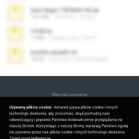
Sony Vegas 7.0d Build 192.zip
133.7 MB
13 lat temu
edukblo
L3150.rar
1.3 MB
6 miesięcy temu
Alex P.
novinha casada1.rar
720 KB
15 lat temu
fabianointegrado
Warunki używania
Prywatność
Używamy plików cookie.
4shared używa plików cookie i innych
Wsparcie
technologii śledzenia, aby zrozumieć, skąd pochodzą nasi
Nie sprzedawaj moich danych osobowych
odwiedzający i poprawić Państwa doświadczenie przeglądania na
Nie udostępniaj moich danych osobowych
naszej Stronie. Korzystając z naszej Strony, wyrażają Państwo zgodę
na używanie przez nas plików cookie i innych technologii śledzenia.
Zmień moje preferencje