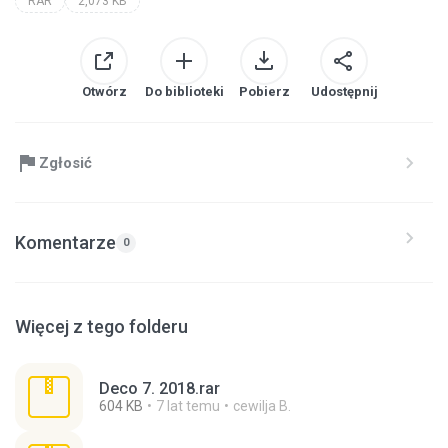
RAR
2,073 KB
Otwórz
Do biblioteki
Pobierz
Udostępnij
Zgłosić
Komentarze
0
Więcej z tego folderu
Deco 7. 2018.rar
604 KB
7 lat temu
cewilja B.