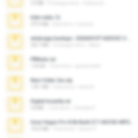
3.4 MB
9 miesięcy temu
Federico B.
hide vedio.7z
379.3 MB
8 lat temu
munna E.
whatsapp backups -20260410T160335Z-3-001.zip
335.7 MB
4 miesiące temu
Maria
PBNuds.rar
1.04 GB
10 lat temu
gustavocs64
New folder 2xx.zip
178.1 MB
3 lata temu
henry N.
Digital Insanity.rar
3.8 MB
12 lat temu
Christian D.
Sony Vegas Pro 8.0b Build 217-AVCHD-MPG-AC3 FIXED.7z
192.6 MB
16 lat temu
Steven P.