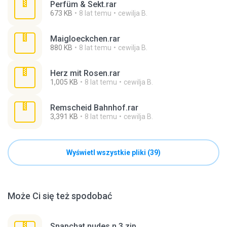
Perfüm & Sekt.rar
673 KB
8 lat temu
cewilja B.
Maigloeckchen.rar
880 KB
8 lat temu
cewilja B.
Herz mit Rosen.rar
1,005 KB
8 lat temu
cewilja B.
Remscheid Bahnhof.rar
3,391 KB
8 lat temu
cewilja B.
Wyświetl wszystkie pliki (39)
Może Ci się też spodobać
Snapchat nudes n 3.zip