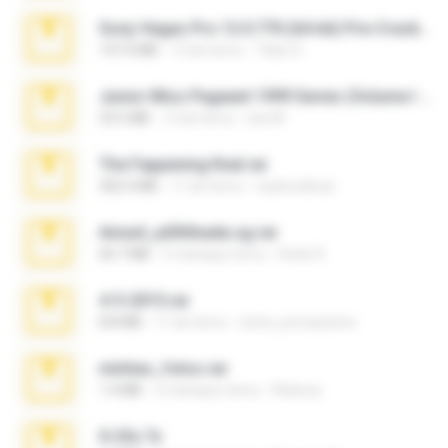
Sony Vegas Pro 12.0.770 (64-bit) Pre-Cracked.zip
137.0 MB
12 lat temu
Tales S.
Junior Miss Pageant 1999 Series (Volume I Part I NC 6).7z
53.5 MB
12 lat temu
luis M.
The Fappening final.rar
302.4 MB
11 lat temu
raulmedinax
Anna4_yd3t0nada.sg.rar
60.7 MB
5 miesięcy temu
Rodri R.
4-5-2015.rar
8.8 MB
11 lat temu
extra_precautions
minhas_fotos.rar
1.4 MB
2 miesiące temu
Rebeca
X-23x.7z