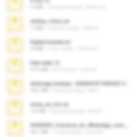
X-23x.7z
3.4 MB
9 месяцев назад
Federico B.
minhas_fotos.rar
1.4 MB
3 месяца назад
Rebeca
Digital Insanity.rar
3.8 MB
12 лет назад
Christian D.
hide vedio.7z
379.3 MB
8 лет назад
munna E.
whatsapp backups -20260410T160335Z-3-001.zip
335.7 MB
4 месяца назад
Maria
novia_en_trio.rar
14.9 MB
5 месяцев назад
Rodri R.
65536533_Conversa_do_WhatsApp_com_Meu_Esposo.zip
262.1 MB
17 дней назад
desomar T.