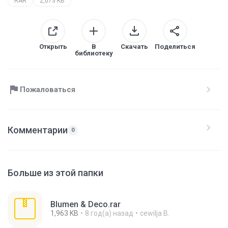
RAR
2,073 KB
Открыть
В
Скачать
Поделиться
библиотеку
Пожаловаться
Комментарии
0
Больше из этой папки
Blumen & Deco.rar
1,963 KB
8 год(а) назад
cewilja B.