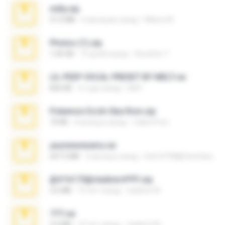
milly.zip
31.0 MB
6 месяцев назад
Milene M.
Photos (1).zip
1.60 GB
15 дней назад
Anacleto T.
LIL PEEP VOCAL PRESET BY MELT.rar
826 KB
4 года назад
Melt ..
Pokemon Ecchi Gba Rom.zip
70 KB
4 месяца назад
Caleb Price
yasminmineira.rar
647.5 MB
2 месяца назад
letiro5708@fanchatu.com
@#16173@vladimir#!!!!!!.zip
2.6 MB
10 лет назад
vladimir M.
777.rar
2.0 MB
10 лет назад
vladimir M.