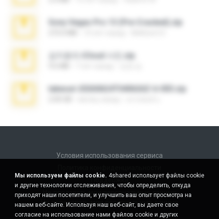
Sony Vegas Pro 13 (Pre-Cracked).zip
272.0 MB
10 лет назад
Mellicent D.
김지윤의 iCloud 사진.zip
9.6 MB
7 лет назад
성경 김.
takeout-20260624T040626Z-6-003.zip
2.00 GB
месяц назад
อรรถพงษ์ บ.
Условия использования сервиса
Политика конфиденциальности
Мы используем файлы cookie.
4shared использует файлы cookie
Поддержка
и другие технологии отслеживания, чтобы определить, откуда
Не продавать мои персональные данные
приходят наши посетители, и улучшить ваш опыт просмотра на
Не передавать мои персональные данные
нашем веб-сайте. Используя наш веб-сайт, вы даете свое
согласие на использование нами файлов cookie и других