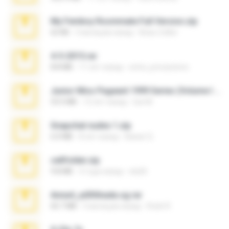
My Femboy Roommate Full Version.zip
62 KB
5 месяцев назад
Beau Collier
4-5-2015.rar
8.8 MB
11 лет назад
extra_precautions
Junior Miss Pageant 1999 Series (Volume I Part I NC 6).7z
53.5 MB
12 лет назад
luis M.
Snapchat nudes 1.zip
6.0 MB
8 лет назад
Baixar Q.
cellfolder.zip
9.8 MB
3 года назад
ela26
Anna4_yd3t0nada.sg.rar
60.7 MB
5 месяцев назад
Rodri R.