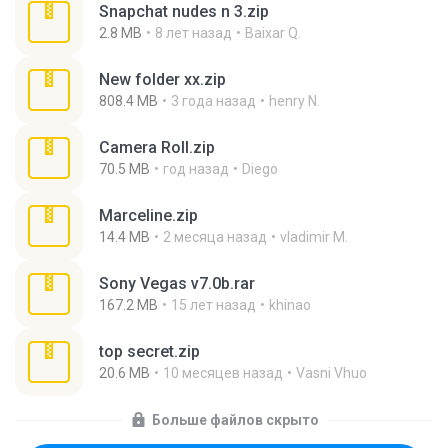
Snapchat nudes n 3.zip
2.8 MB
8 лет назад
Baixar Q.
New folder xx.zip
808.4 MB
3 года назад
henry N.
Camera Roll.zip
70.5 MB
год назад
Diego
Marceline.zip
14.4 MB
2 месяца назад
vladimir M.
Sony Vegas v7.0b.rar
167.2 MB
15 лет назад
khinao
top secret.zip
20.6 MB
10 месяцев назад
Vasni Vhuo
Больше файлов скрыто