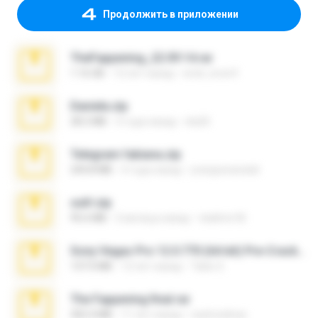
Продолжить в приложении
TheFappening_22.09.14.rar
1.16 GB
12 лет назад
erick_lover4
Daniela.zip
28.2 MB
3 года назад
ela26
Telegram fabiana.zip
244.8 MB
4 года назад
yrangravanatal
ouh!.zip
95.6 MB
2 месяца назад
vladimir M.
Sony Vegas Pro 12.0.770 (64-bit) Pre-Cracked.zip
137.0 MB
12 лет назад
Tales S.
The Fappening final.rar
302.4 MB
11 лет назад
raulmedinax