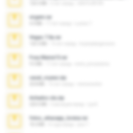
126.5 MB
6 лет назад
nIGHTmAYOR
virgem.rar
4.4 MB
17 лет назад
Lucinei 7.
Vegas 7.0a.rar
120.3 MB
15 лет назад
boyisadangerzone
Foxy Mama15.rar
9.5 MB
17 лет назад
extra_precautions
casal_voyeur.zip
20.8 MB
15 лет назад
netowescher
Achados sla.zip
220.0 MB
5 месяцев назад
Lya K.
fotos_whasapp_lorena.rar
76.4 MB
4 года назад
jose T.