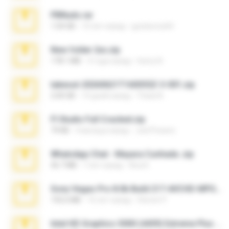
PBNuds.rar
1.04 GB
10 лет назад
gustavocs64
New folder 2xx.zip
178.1 MB
3 года назад
henry N.
takeout-20260621T160055Z-3-001.zip
2.00 GB
14 дней назад
Thata N.
Fl Studio Full Cracked.zip
79 KB
4 месяца назад
Joel Powers
WhatsApp Chat - Mayara Cunhada .zip
36.7 MB
7 лет назад
Ana K.
Sony Vegas Pro 8.0b Build 217-AVCHD-MPG-AC3 FIXED.7z
192.6 MB
16 лет назад
Steven P.
Intel HD Graphics 3000 (4459) Extreme Plus 2.0.zip