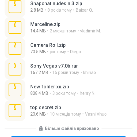
Snapchat nudes n 3.zip
2.8 MB
8 років тому
Baixar Q.
Marceline.zip
14.4 MB
2 місяці тому
vladimir M.
Camera Roll.zip
70.5 MB
рік тому
Diego
Sony Vegas v7.0b.rar
167.2 MB
15 років тому
khinao
New folder xx.zip
808.4 MB
3 роки тому
henry N.
top secret.zip
20.6 MB
10 місяців тому
Vasni Vhuo
Більше файлів приховано