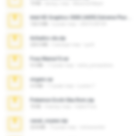
73 KB
місяць тому
Maverick Mayer
Intel HD Graphics 3000 (4459) Extreme Plus 2.0.zip
126.5 MB
6 років тому
nIGHTmAYOR
Achados sla.zip
220.0 MB
5 місяців тому
Lya K.
Foxy Mama15.rar
9.5 MB
17 років тому
extra_precautions
virgem.rar
4.4 MB
17 років тому
Lucinei 7.
Pokemon Ecchi Gba Rom.zip
70 KB
4 місяці тому
Caleb Price
casal_voyeur.zip
20.8 MB
15 років тому
netowescher