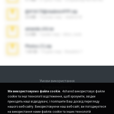
@#16173@vladimir#!!!!!!.zip
2.6 MB
10 років тому
vladimir M.
amanda sfd.rar
5.2 MB
7 років тому
elton_roots
Photos (1).zip
1.60 GB
14 днів тому
Anacleto T.
Умови використання
Конфіденційність
Ми використовуємо файли cookie.
4shared використовує файли
Підтримка
cookie та інші технології відстеження, щоб зрозуміти, звідки
Не продавати мою особисту інформацію
приходять наші відвідувачі, і поліпшити Ваш досвід перегляду
Не ділитися моєю особистою інформацією
нашого веб-сайту. Використовуючи наш веб-сайт, ви погоджуєтеся
на використання нами файлів cookie та інших технологій