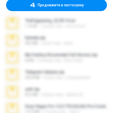
Продовжити в застосунку
TheFappening_22.09.14.rar
1.16 GB
12 років тому
erick_lover4
Daniela.zip
28.2 MB
3 роки тому
ela26
My Femboy Roommate Full Version.zip
62 KB
5 місяців тому
Beau Collier
Telegram fabiana.zip
244.8 MB
4 роки тому
yrangravanatal
ouh!.zip
95.6 MB
2 місяці тому
vladimir M.
Sony Vegas Pro 12.0.770 (64-bit) Pre-Cracked.zip
137.0 MB
12 років тому
Tales S.