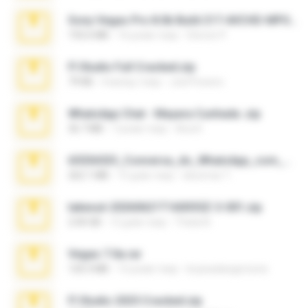
Sony Vegas Pro 8.0b Build 217-AVCHD-MPG-AC3 FIXED.7z
192.6 MB
16 років тому
Steven P.
Fl Studio Full Cracked.zip
79 KB
4 місяці тому
Joel Powers
WhatsApp Chat - Mayara Cunhada .zip
36.7 MB
7 років тому
Ana K.
65536533_Conversa_do_WhatsApp_com_Meu_Esposo.zip
262.1 MB
15 днів тому
desomar T.
takeout-20260621T160055Z-3-001.zip
2.00 GB
12 днів тому
Thata N.
Vegas 7.0a.rar
120.3 MB
15 років тому
boyisadangerzone
Fl Studio 2025 Cracked.zip