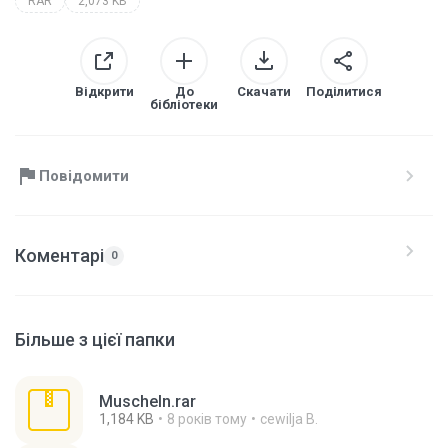
RAR
2,073 KB
Відкрити
До
Скачати
Поділитися
бібліотеки
Повідомити
Коментарі
0
Більше з цієї папки
Muscheln.rar
1,184 KB
8 років тому
cewilja B.