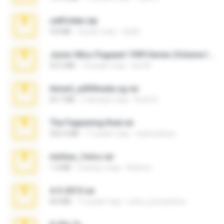
cellfolder.zip
9.8 MB
3 роки тому
ela26
Junior Miss Pageant 1999 Series (Volume I Part I NC 6).7z
53.5 MB
12 років тому
luis M.
Anna4_yd3t0nada.sg.rar
60.7 MB
5 місяців тому
Rodri R.
The Fappening final.rar
302.4 MB
11 років тому
raulmedinax
minhas_fotos.rar
1.4 MB
2 місяці тому
Rebeca
4-5-2015.rar
8.8 MB
11 років тому
extra_precautions