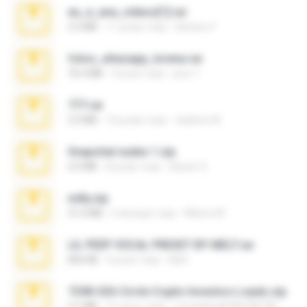
eu_e_ana_videos[1].rar
5.5 MB
11 років тому
Adriano F.
fotos_whasapp_lorena.rar
76.4 MB
4 роки тому
jose T.
777.rar
2.0 MB
10 років тому
vladimir M.
Snapchat nudes 1.zip
6.0 MB
8 років тому
Baixar Q.
milly.zip
31.0 MB
6 місяців тому
Milene M.
LIL PEEP VOCAL PRESET BY MELT.rar
826 KB
4 роки тому
Melt ..
7258 USA Circle Crypto Investors Leads.zip
3.1 MB
21 день тому
cmqadeer@786786786