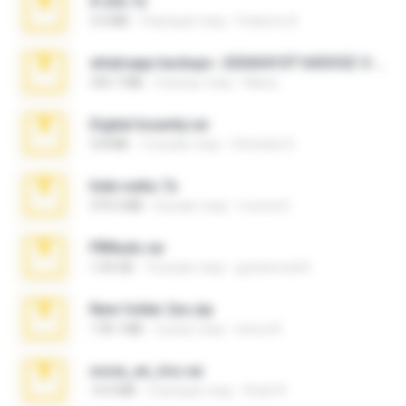
X-23x.7z
3.4 MB
9 місяців тому
Federico B.
whatsapp backups -20260410T160335Z-3-001.zip
335.7 MB
4 місяці тому
Maria
Digital Insanity.rar
3.8 MB
12 років тому
Christian D.
hide vedio.7z
379.3 MB
8 років тому
munna E.
PBNuds.rar
1.04 GB
10 років тому
gustavocs64
New folder 2xx.zip
178.1 MB
3 роки тому
henry N.
novia_en_trio.rar
14.9 MB
5 місяців тому
Rodri R.