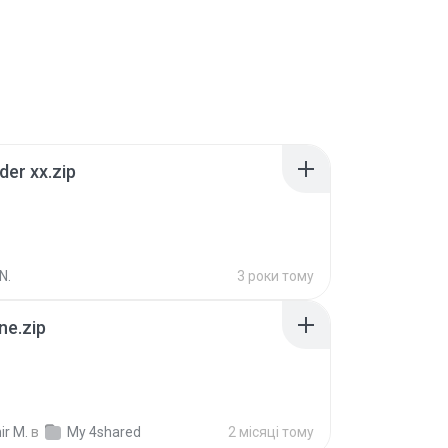
der xx.zip
N.
3 роки тому
ne.zip
ir M.
в
My 4shared
2 місяці тому