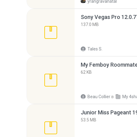
yrangravanatal
137.0 MB
Tales S.
My Femboy Roommate F
62 KB
Beau Collier
в
My 4sh
53.5 MB