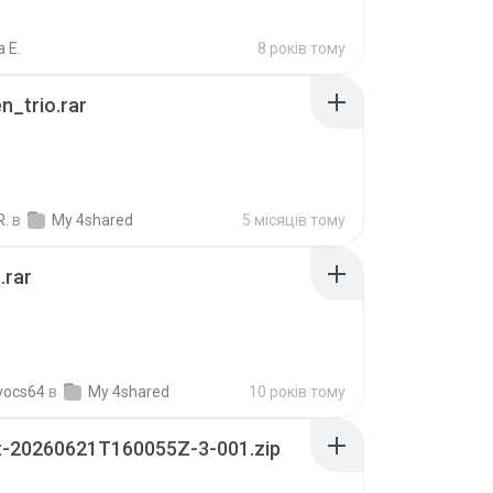
 E.
8 років тому
n_trio.rar
R.
в
My 4shared
5 місяців тому
.rar
vocs64
в
My 4shared
10 років тому
t-20260621T160055Z-3-001.zip