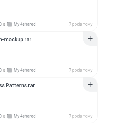
B
D.
в
My 4shared
7 років тому
n-mockup.rar
B
D.
в
My 4shared
7 років тому
s Patterns.rar
D.
в
My 4shared
7 років тому