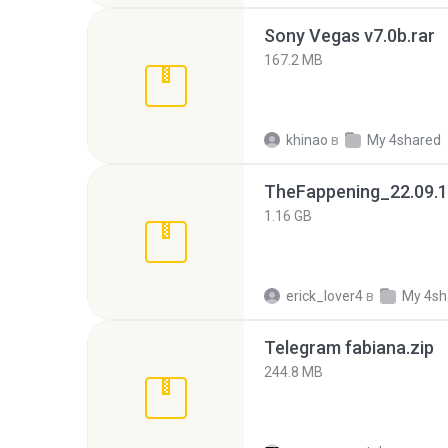
Sony Vegas v7.0b.rar
167.2 MB
khinao
в
My 4shared
TheFappening_22.09.1
1.16 GB
erick_lover4
в
My 4sh
Telegram fabiana.zip
244.8 MB