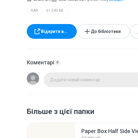
RAR
61,545 KB
Відкрити в...
До бібліотеки
Коментарі
0
Додати новий коментар
Більше з цієї папки
Paper Box Half Side Vi