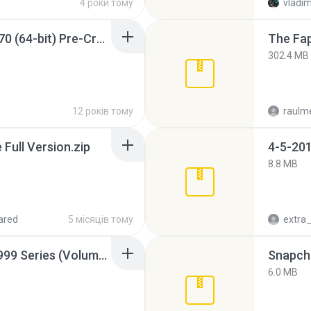
4 роки тому
vladim
Sony Vegas Pro 12.0.770 (64-bit) Pre-Cracked.zip
The Fap
302.4 MB
12 років тому
raulm
ull Version.zip
4-5-201
8.8 MB
ared
5 місяців тому
Junior Miss Pageant 1999 Series (Volume I Part I NC 6).7z
Snapcha
6.0 MB