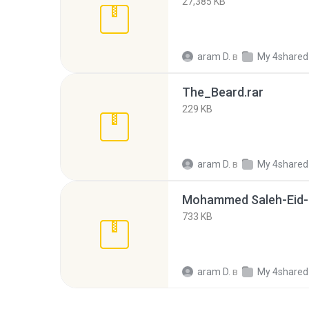
27,385 KB
aram D.
в
My 4shared
The_Beard.rar
229 KB
aram D.
в
My 4shared
Mohammed Saleh-Eid-
733 KB
aram D.
в
My 4shared