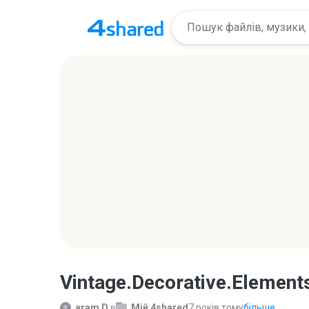
Vintage.Decorative.Elements
aram D.
в
Мій 4shared
7 років тому
більше...