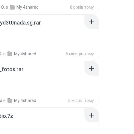
 Q.
в
My 4shared
8 років тому
yd3t0nada.sg.rar
R.
в
My 4shared
5 місяців тому
fotos.rar
a
в
My 4shared
3 місяці тому
dio.7z