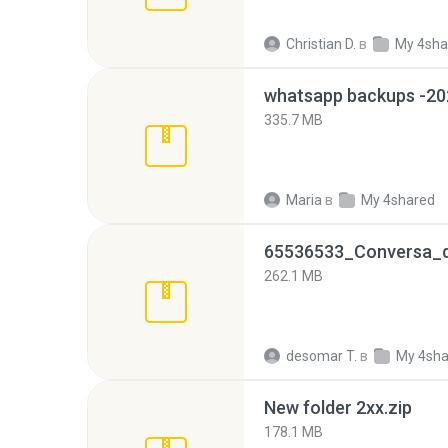
Christian D.
в
My 4sha
335.7 MB
Maria
в
My 4shared
262.1 MB
desomar T.
в
My 4sha
New folder 2xx.zip
178.1 MB