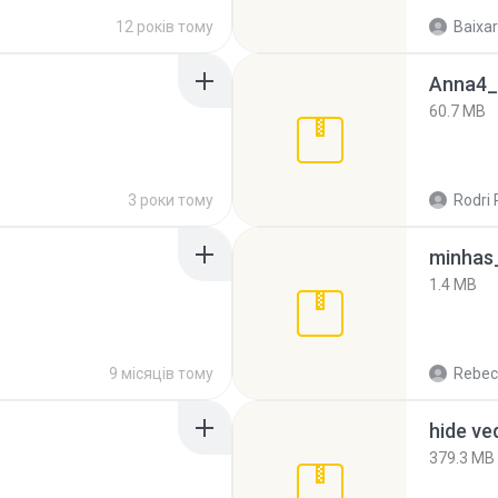
12 років тому
Baixar
Anna4_
60.7 MB
3 роки тому
Rodri 
minhas_
1.4 MB
9 місяців тому
Rebec
hide ve
379.3 MB