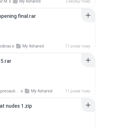
ir M.
в
My 4shared
2 місяці тому
pening final.rar
edinax
в
My 4shared
11 років тому
5.rar
extra_precautions
в
My 4shared
11 років тому
t nudes 1.zip