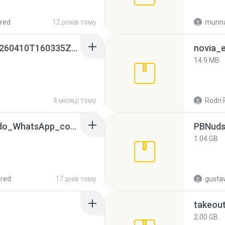
red
12 років тому
munna
whatsapp backups -20260410T160335Z-3-001.zip
novia_e
14.9 MB
4 місяці тому
Rodri 
65536533_Conversa_do_WhatsApp_com_Meu_Esposo.zip
PBNuds
1.04 GB
red
17 днів тому
gusta
takeou
2.00 GB