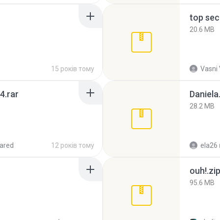
top sec
20.6 MB
15 років тому
Vasni
4.rar
Daniela
28.2 MB
ared
12 років тому
ela26
ouh!.zi
95.6 MB