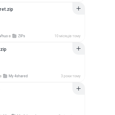
ret.zip
 Vhuo
в
ZIPs
10 місяців тому
.zip
в
My 4shared
3 роки тому
p