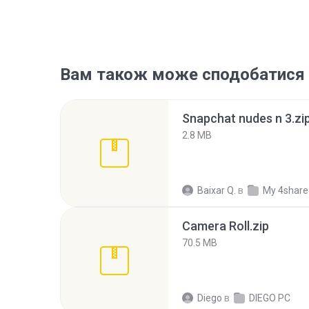
Вам також може сподобатися
Snapchat nudes n 3.zi
2.8 MB
Baixar Q.
в
My 4share
Camera Roll.zip
70.5 MB
Diego
в
DIEGO PC