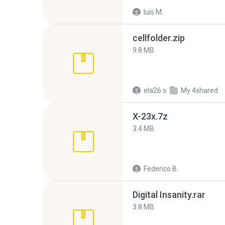
luis M.
cellfolder.zip
9.8 MB
ela26
в
My 4shared
X-23x.7z
3.4 MB
Federico B.
Digital Insanity.rar
3.8 MB