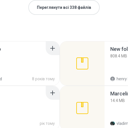
Переглянути всі 338 файлів
p
New fol
808.4 MB
d
8 років тому
henry 
Marceli
14.4 MB
рік тому
vladim