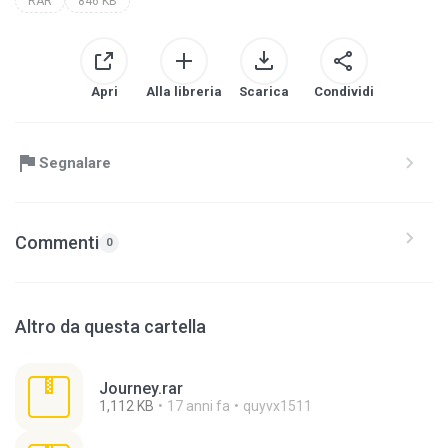
RAR
846 KB
Apri
Alla libreria
Scarica
Condividi
Segnalare
Commenti
0
Altro da questa cartella
Journey.rar
1,112 KB
17 anni fa
quyvx1511