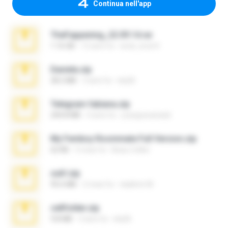
Continua nell'app
TheFappening_22.09.14.rar
1.16 GB
12 anni fa
erick_lover4
Daniela.zip
28.2 MB
3 anni fa
ela26
Telegram fabiana.zip
244.8 MB
4 anni fa
yrangravanatal
My Femboy Roommate Full Version.zip
62 KB
5 mesi fa
Beau Collier
ouh!.zip
95.6 MB
2 mesi fa
vladimir M.
cellfolder.zip
9.8 MB
3 anni fa
ela26