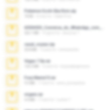
Pokemon Ecchi Gba Rom.zip
70 KB
4 mesi fa
Caleb Price
65536533_Conversa_do_WhatsApp_com_Meu_Esposo.zip
262.1 MB
15 giorni fa
desomar T.
casal_voyeur.zip
20.8 MB
15 anni fa
netowescher
Vegas 7.0a.rar
120.3 MB
15 anni fa
boyisadangerzone
Foxy Mama15.rar
9.5 MB
17 anni fa
extra_precautions
virgem.rar
4.4 MB
17 anni fa
Lucinei 7.