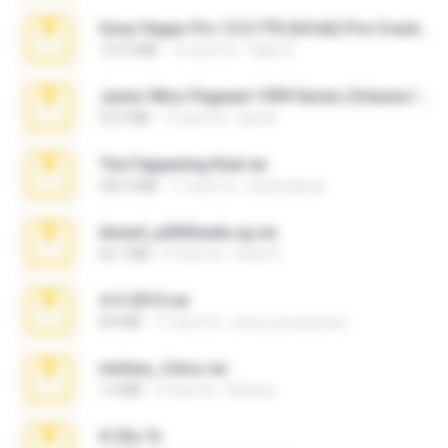
Sony Vegas Pro 12.0.770 (64-bit) Pre-Cracked.zip
137.0 MB
12 anni fa
Tales S.
Junior Miss Pageant 1999 Series (Volume I Part I NC 6).7z
53.5 MB
12 anni fa
luis M.
The Fappening final.rar
302.4 MB
11 anni fa
raulmedinax
Anna4_yd3t0nada.sg.rar
60.7 MB
5 mesi fa
Rodri R.
4-5-2015.rar
8.8 MB
11 anni fa
extra_precautions
minhas_fotos.rar
1.4 MB
2 mesi fa
Rebeca
X-23x.7z