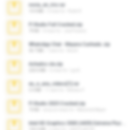
novia_en_trio.rar
14.9 MB
5 mesi fa
Rodri R.
Fl Studio Full Cracked.zip
79 KB
4 mesi fa
Joel Powers
WhatsApp Chat - Mayara Cunhada .zip
36.7 MB
7 anni fa
Ana K.
Achados sla.zip
220.0 MB
5 mesi fa
Lya K.
eu_e_ana_videos[1].rar
5.5 MB
11 anni fa
Adriano F.
Fl Studio 2025 Cracked.zip
73 KB
circa un mese fa
Maverick Mayer
Intel HD Graphics 3000 (4459) Extreme Plus 2.0.zip
126.5 MB
6 anni fa
nIGHTmAYOR