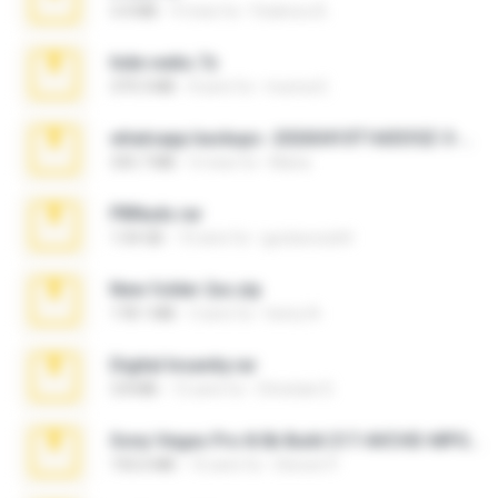
3.4 MB
9 mesi fa
Federico B.
hide vedio.7z
379.3 MB
8 anni fa
munna E.
whatsapp backups -20260410T160335Z-3-001.zip
335.7 MB
4 mesi fa
Maria
PBNuds.rar
1.04 GB
10 anni fa
gustavocs64
New folder 2xx.zip
178.1 MB
3 anni fa
henry N.
Digital Insanity.rar
3.8 MB
12 anni fa
Christian D.
Sony Vegas Pro 8.0b Build 217-AVCHD-MPG-AC3 FIXED.7z
192.6 MB
16 anni fa
Steven P.