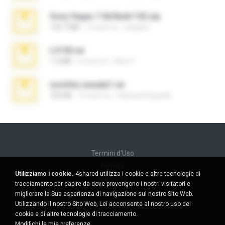
Sony Vegas 7.0d Build 192.zip
133.7 MB
13 anni fa
edukblo
L3150.rar
1.3 MB
6 mesi fa
Alex P.
novinha casada1.rar
720 KB
15 anni fa
fabianointegrado
Termini d'Uso
Privacy
Utilizziamo i cookie.
4shared utilizza i cookie e altre tecnologie di
Supporto
tracciamento per capire da dove provengono i nostri visitatori e
Non venda le mie informazioni personali
migliorare la Sua esperienza di navigazione sul nostro Sito Web.
Non condivida le mie informazioni personali
Utilizzando il nostro Sito Web, Lei acconsente al nostro uso dei
cookie e di altre tecnologie di tracciamento.
Modifichi le mie preferenze