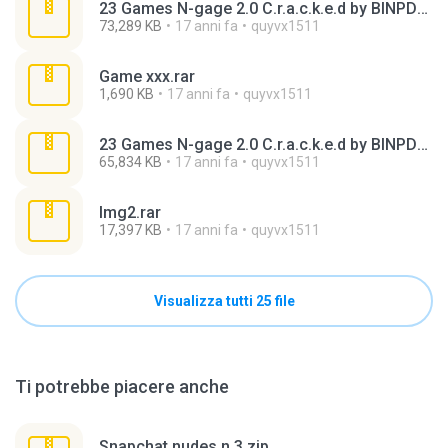
23 Games N-gage 2.0 C.r.a.c.k.e.d by BINPDA part 3.rar
73,289 KB
17 anni fa
quyvx1511
Game xxx.rar
1,690 KB
17 anni fa
quyvx1511
23 Games N-gage 2.0 C.r.a.c.k.e.d by BINPDA part 1.rar
65,834 KB
17 anni fa
quyvx1511
Img2.rar
17,397 KB
17 anni fa
quyvx1511
Visualizza tutti 25 file
Ti potrebbe piacere anche
Snapchat nudes n 3.zip