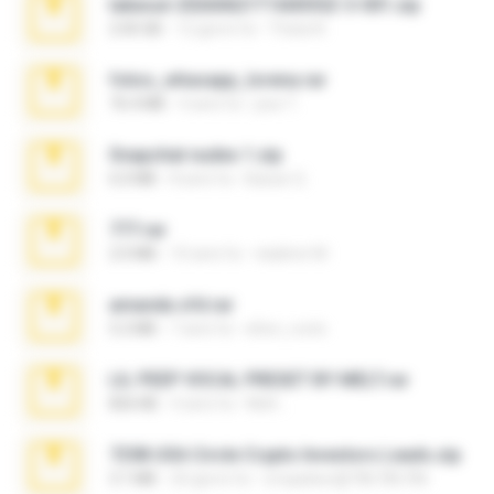
takeout-20260621T160055Z-3-001.zip
2.00 GB
12 giorni fa
Thata N.
fotos_whasapp_lorena.rar
76.4 MB
4 anni fa
jose T.
Snapchat nudes 1.zip
6.0 MB
8 anni fa
Baixar Q.
777.rar
2.0 MB
10 anni fa
vladimir M.
amanda sfd.rar
5.2 MB
7 anni fa
elton_roots
LIL PEEP VOCAL PRESET BY MELT.rar
826 KB
4 anni fa
Melt ..
7258 USA Circle Crypto Investors Leads.zip
3.1 MB
20 giorni fa
cmqadeer@786786786