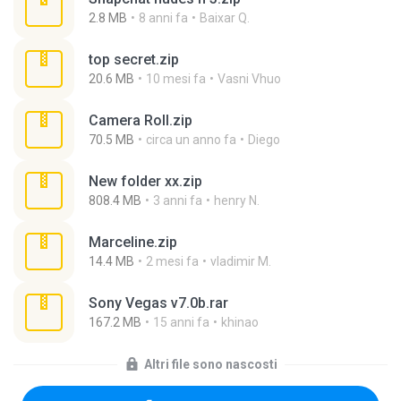
2.8 MB
8 anni fa
Baixar Q.
top secret.zip
20.6 MB
10 mesi fa
Vasni Vhuo
Camera Roll.zip
70.5 MB
circa un anno fa
Diego
New folder xx.zip
808.4 MB
3 anni fa
henry N.
Marceline.zip
14.4 MB
2 mesi fa
vladimir M.
Sony Vegas v7.0b.rar
167.2 MB
15 anni fa
khinao
Altri file sono nascosti