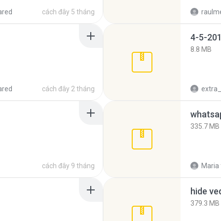
ared
cách đây 5 tháng
raulm
4-5-201
8.8 MB
ared
cách đây 2 tháng
335.7 MB
cách đây 9 tháng
Maria
hide ve
379.3 MB