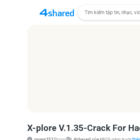
X-plore V.1.35-Crack For H
quyvx1511
trong
4shared của tôi
16 năm trước
thêm