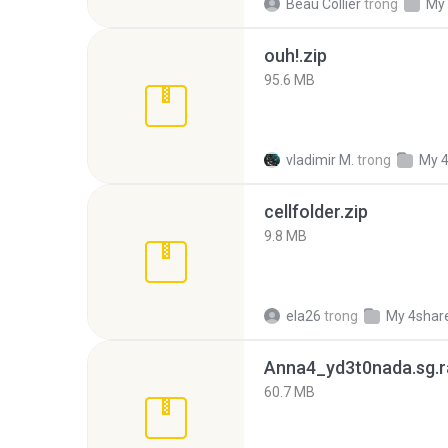
Beau Collier
trong
My
ouh!.zip
95.6 MB
vladimir M.
trong
My 
cellfolder.zip
9.8 MB
ela26
trong
My 4shar
Anna4_yd3t0nada.sg.r
60.7 MB