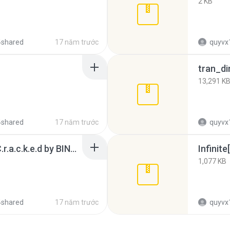
2 KB
4shared
17 năm trước
quyvx
13,291 K
4shared
17 năm trước
quyvx
23 Games N-gage 2.0 C.r.a.c.k.e.d by BINPDA part 1.rar
1,077 KB
4shared
17 năm trước
quyvx