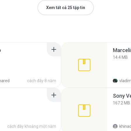
Xem tất cả 25 tập tin
p
Marceli
14.4 MB
hared
cách đây 8 năm
vladim
Sony Ve
167.2 MB
cách đây khoảng một năm
khina