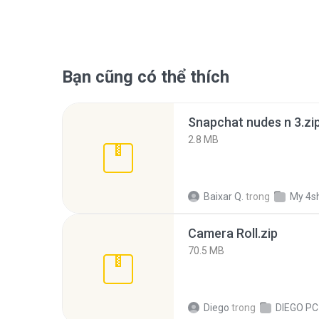
Bạn cũng có thể thích
Snapchat nudes n 3.zi
2.8 MB
Baixar Q.
trong
My 4s
Camera Roll.zip
70.5 MB
Diego
trong
DIEGO PC