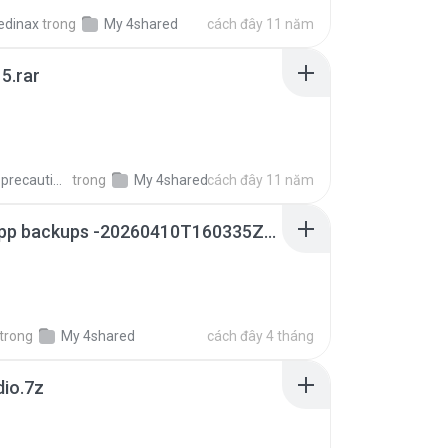
edinax
trong
My 4shared
cách đây 11 năm
5.rar
extra_precautions
trong
My 4shared
cách đây 11 năm
whatsapp backups -20260410T160335Z-3-001.zip
trong
My 4shared
cách đây 4 tháng
dio.7z