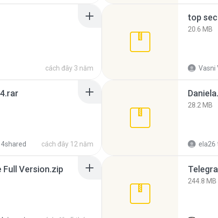
top sec
20.6 MB
cách đây 3 năm
Vasni
4.rar
Daniela
28.2 MB
 4shared
cách đây 12 năm
ela26
ull Version.zip
Telegra
244.8 MB