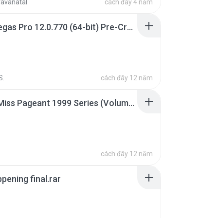
ravanatal
cách đây 4 năm
Sony Vegas Pro 12.0.770 (64-bit) Pre-Cracked.zip
S.
cách đây 12 năm
Junior Miss Pageant 1999 Series (Volume I Part I NC 6).7z
cách đây 12 năm
pening final.rar