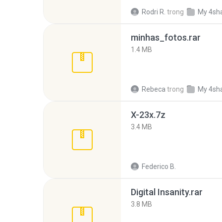
Rodri R.
trong
My 4sh
minhas_fotos.rar
1.4 MB
Rebeca
trong
My 4sh
X-23x.7z
3.4 MB
Federico B.
Digital Insanity.rar
3.8 MB