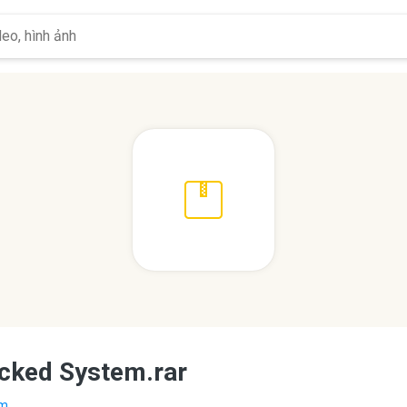
acked System.rar
...