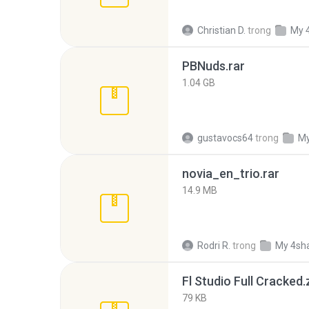
Christian D.
trong
My 
PBNuds.rar
1.04 GB
gustavocs64
trong
My
novia_en_trio.rar
14.9 MB
Rodri R.
trong
My 4sh
Fl Studio Full Cracked.
79 KB