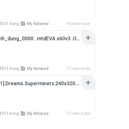
1511
trong
My 4shared
16 năm trước
tran_dinh_dung_0000 . mtdEVA s60v3 .OS9 _ PDAviet.net _.rar
B
1511
trong
My 4shared
17 năm trước
Infinite[1].Dreams.Superminers.240x320.v1.07.S60v3.SymbianOS9.1.Cracked-BiNPDA.zip
1511
trong
My 4shared
17 năm trước