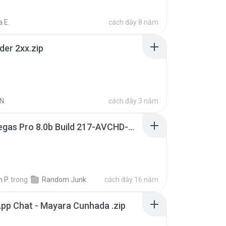
 E.
cách đây 8 năm
der 2xx.zip
N.
cách đây 3 năm
Sony Vegas Pro 8.0b Build 217-AVCHD-MPG-AC3 FIXED.7z
 P.
trong
Random Junk
cách đây 16 năm
pp Chat - Mayara Cunhada .zip