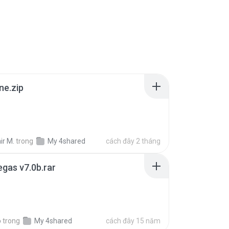
ne.zip
ir M.
trong
My 4shared
cách đây 2 tháng
gas v7.0b.rar
o
trong
My 4shared
cách đây 15 năm