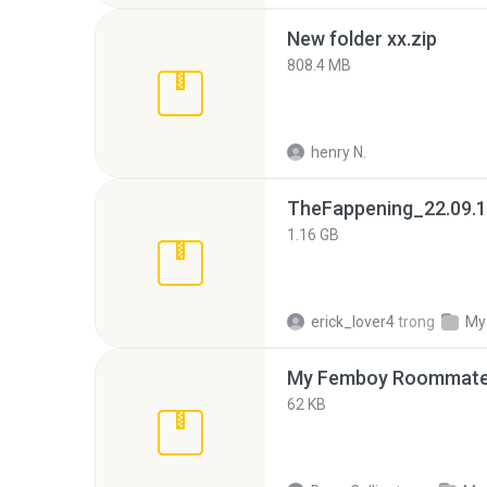
New folder xx.zip
808.4 MB
henry N.
TheFappening_22.09.1
1.16 GB
erick_lover4
trong
My
My Femboy Roommate F
62 KB