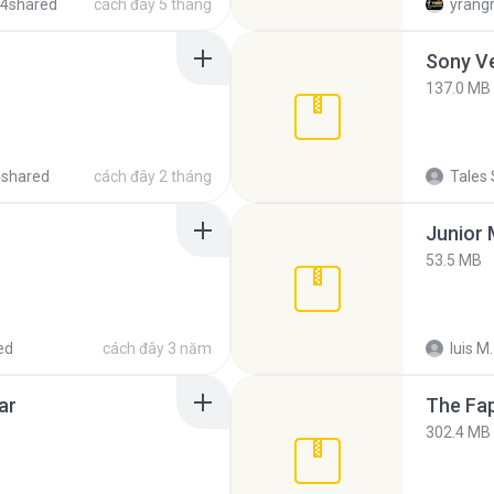
 4shared
cách đây 5 tháng
yrang
137.0 MB
4shared
cách đây 2 tháng
Tales 
53.5 MB
ed
cách đây 3 năm
luis M.
ar
The Fap
302.4 MB