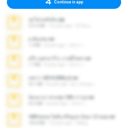
Continue in app
รุมโทรมทั้งนั้น.zip
313.3 MB
10 years ago
จิ่งโป๋ย ม.
ม.ต้นแซ่บ.rar
1.3 MB
8 years ago
ปภังกร ว.
มรึ๊ง เนตรนารีว่ะ งานดีโคตร.rar
1.7 MB
8 years ago
ปภังกร ว.
แพรวา 2014 (300รูป).rar
30.1 MB
8 years ago
ผู้บ่าวห้วยฮุง เ.
น้องนานา ครบชุด 100 กว่ารูป.rar
64.2 MB
8 years ago
ปภังกร ว.
1001พลอย ไพลิน หิรัญกุล เงินมา ผ้าหลุด.rar
106.8 MB
12 years ago
fsililug