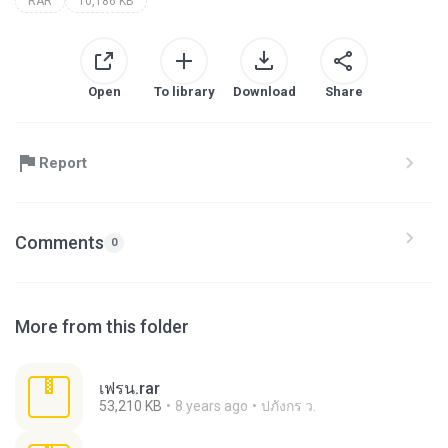
RAR
10,186 KB
Open
To library
Download
Share
Report
Comments
0
More from this folder
เฟรน.rar
53,210 KB
8 years ago
ปภังกร ว.