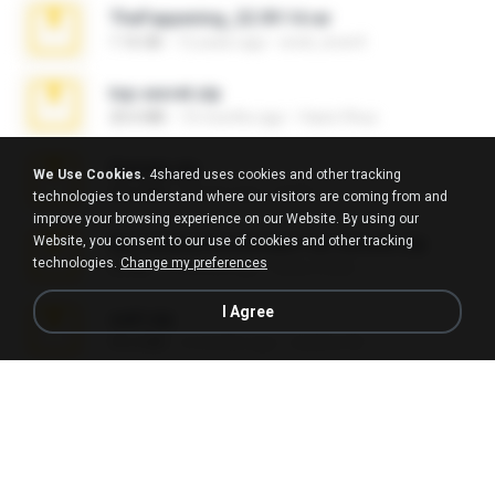
TheFappening_22.09.14.rar
1.16 GB
12 years ago
erick_lover4
top secret.zip
20.6 MB
10 months ago
Vasni Vhuo
Daniela.zip
We Use Cookies.
4shared uses cookies and other tracking
28.2 MB
3 years ago
ela26
technologies to understand where our visitors are coming from and
improve your browsing experience on our Website. By using our
Website, you consent to our use of cookies and other tracking
My Femboy Roommate Full Version.zip
technologies.
Change my preferences
62 KB
5 months ago
Beau Collier
I Agree
ouh!.zip
95.6 MB
2 months ago
vladimir M.
Sony Vegas Pro 12.0.770 (64-bit) Pre-Cracked.zip
137.0 MB
12 years ago
Tales S.
Telegram fabiana.zip
244.8 MB
4 years ago
yrangravanatal