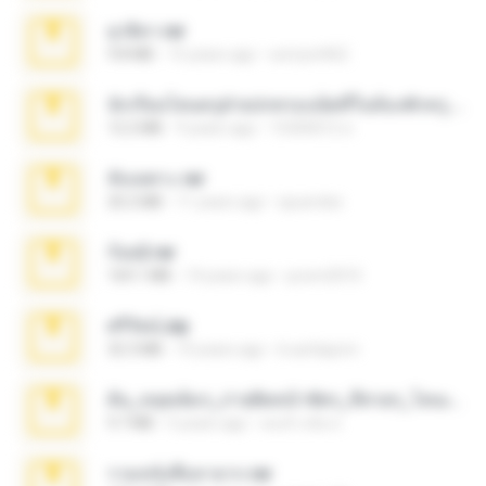
ยุวธิดา.rar
9.8 MB
15 years ago
somyot462
นักเรียนโดนครูฝ่ายปกครองเย็ดหีในห้องพักครู.rar
12.2 MB
9 years ago
15300012 ส.
ลับเฉพาะ.rar
20.2 MB
11 years ago
spuerdex
ก้อย2.rar
169.1 MB
14 years ago
pcom2010
ศรีรัตน์.zip
32.3 MB
10 years ago
b.auttaporn
ต้น_หลุดเต็มๆ_ถ่ายติดหน้าชัดๆ_หีสวยๆ_โดนเย็ดหน้าเซ็ก.zip
9.7 MB
5 years ago
คนข้างจัย ท.
รวมหนังสือหายาก.rar