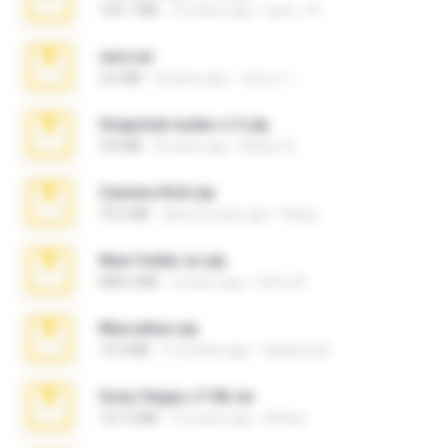
126.1 MB
15 years ago
eyen_19
rare.rar
2.6 MB
8 years ago
ปภังกร ว.
Snapchat nudes n 3.zip
2.8 MB
8 years ago
Baixar Q.
Camera Roll.zip
70.5 MB
about a year ago
Diego
New folder xx.zip
808.4 MB
3 years ago
henry N.
Marceline.zip
14.4 MB
2 months ago
vladimir M.
Sony Vegas v7.0b.rar
167.2 MB
15 years ago
khinao