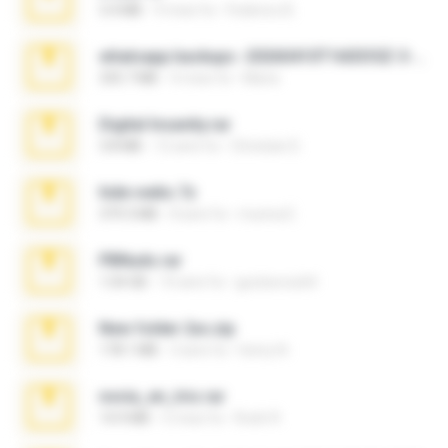
3.4 MB
9 mesi fa
Federico B.
whatsapp backups -20260410T160335Z-3-001.zip
335.7 MB
4 mesi fa
Maria
Digital Insanity.rar
3.8 MB
12 anni fa
Christian D.
hide vedio.7z
379.3 MB
8 anni fa
munna E.
PBNuds.rar
1.04 GB
10 anni fa
gustavocs64
New folder 2xx.zip
178.1 MB
3 anni fa
henry N.
novia_en_trio.rar
14.9 MB
5 mesi fa
Rodri R.