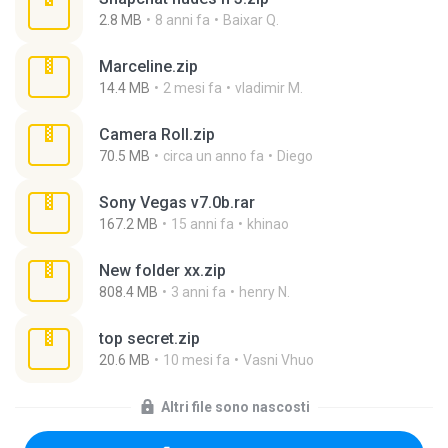
2.8 MB
8 anni fa
Baixar Q.
Marceline.zip
14.4 MB
2 mesi fa
vladimir M.
Camera Roll.zip
70.5 MB
circa un anno fa
Diego
Sony Vegas v7.0b.rar
167.2 MB
15 anni fa
khinao
New folder xx.zip
808.4 MB
3 anni fa
henry N.
top secret.zip
20.6 MB
10 mesi fa
Vasni Vhuo
Altri file sono nascosti