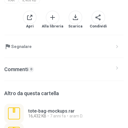
RAR
8,408 KB
Apri
Alla libreria
Scarica
Condividi
Segnalare
Commenti
0
Altro da questa cartella
tote-bag-mockups.rar
16,432 KB
7 anni fa
aram D.