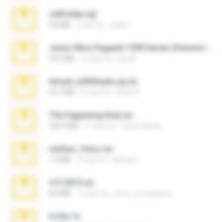
cellfolder.zip
9.8 MB
3 anni fa
ela26
Junior Miss Pageant 1999 Series (Volume I Part I NC 6).7z
53.5 MB
12 anni fa
luis M.
Anna4_yd3t0nada.sg.rar
60.7 MB
5 mesi fa
Rodri R.
The Fappening final.rar
302.4 MB
11 anni fa
raulmedinax
minhas_fotos.rar
1.4 MB
2 mesi fa
Rebeca
4-5-2015.rar
8.8 MB
11 anni fa
extra_precautions
X-23x.7z