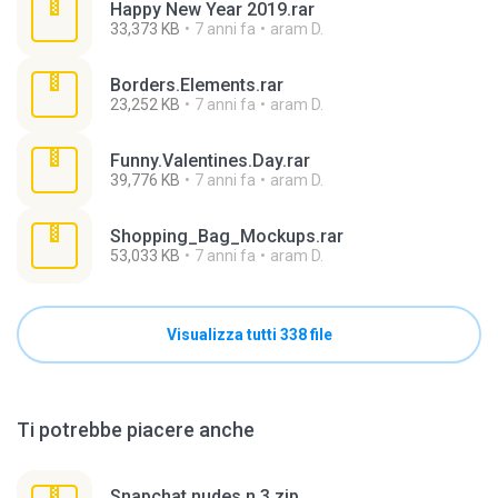
Happy New Year 2019.rar
33,373 KB
7 anni fa
aram D.
Borders.Elements.rar
23,252 KB
7 anni fa
aram D.
Funny.Valentines.Day.rar
39,776 KB
7 anni fa
aram D.
Shopping_Bag_Mockups.rar
53,033 KB
7 anni fa
aram D.
Visualizza tutti 338 file
Ti potrebbe piacere anche
Snapchat nudes n 3.zip