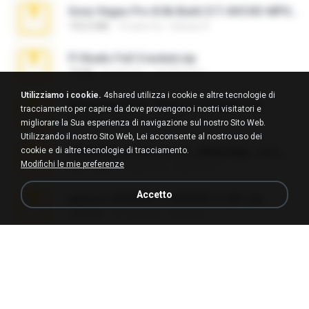
Sony Vegas Pro 8.0b Build 217-AVCHD-MPG-AC3 FIXED.7z
192.6 MB
16 anni fa
Steven P.
Fl Studio Full Cracked.zip
79 KB
4 mesi fa
Joel Powers
Utilizziamo i cookie.
4shared utilizza i cookie e altre tecnologie di
WhatsApp Chat - Mayara Cunhada .zip
tracciamento per capire da dove provengono i nostri visitatori e
36.7 MB
7 anni fa
Ana K.
migliorare la Sua esperienza di navigazione sul nostro Sito Web.
Utilizzando il nostro Sito Web, Lei acconsente al nostro uso dei
cookie e di altre tecnologie di tracciamento.
65536533_Conversa_do_WhatsApp_com_Meu_Esposo.zip
Modifichi le mie preferenze
262.1 MB
16 giorni fa
desomar T.
Accetto
takeout-20260621T160055Z-3-001.zip
2.00 GB
13 giorni fa
Thata N.
Vegas 7.0a.rar
120.3 MB
15 anni fa
boyisadangerzone
Fl Studio 2025 Cracked.zip
73 KB
circa un mese fa
Maverick Mayer