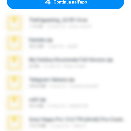
Continua nell'app
TheFappening_22.09.14.rar
1.16 GB
12 anni fa
erick_lover4
Daniela.zip
28.2 MB
3 anni fa
ela26
My Femboy Roommate Full Version.zip
62 KB
5 mesi fa
Beau Collier
Telegram fabiana.zip
244.8 MB
4 anni fa
yrangravanatal
ouh!.zip
95.6 MB
2 mesi fa
vladimir M.
Sony Vegas Pro 12.0.770 (64-bit) Pre-Cracked.zip
137.0 MB
12 anni fa
Tales S.