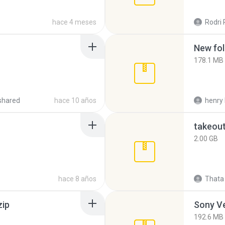
hace 4 meses
Rodri 
New fol
178.1 MB
shared
hace 10 años
henry 
takeou
2.00 GB
hace 8 años
Thata 
zip
192.6 MB