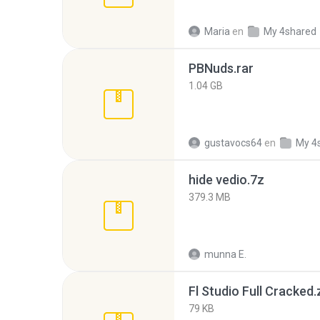
Maria
en
My 4shared
PBNuds.rar
1.04 GB
gustavocs64
en
My 4
hide vedio.7z
379.3 MB
munna E.
Fl Studio Full Cracked.
79 KB