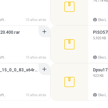
14,718 K
+ crack
10 años atrás
Eko L.
20.400.rar
PISO57F
5,920 KB
+ crack
10 años atrás
Eko L.
MAGIX_Video_Pro_X8_15_0_0_83_x64rar.zip
Dpsu17
923 KB
+ crack
10 años atrás
Eko L.