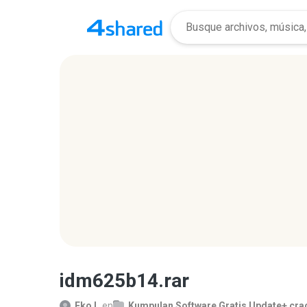
idm625b14.rar
Eko L.
en
Kumpulan Software Gratis Update+ cra