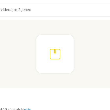
ck
10 años atrás
más...