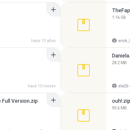
TheFap
1.16 GB
d
hace 15 años
erick_
Daniela
28.2 MB
hace 10 meses
ela26
ull Version.zip
ouh!.zi
95.6 MB