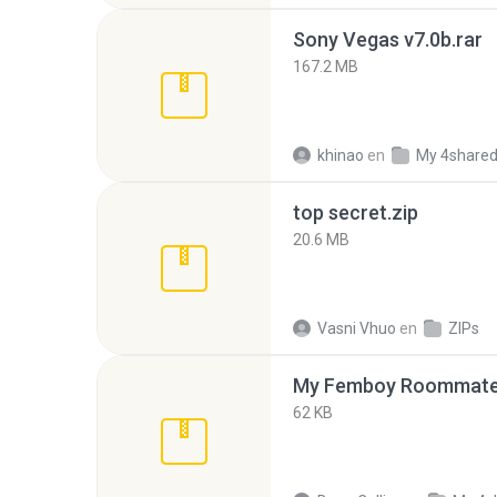
Sony Vegas v7.0b.rar
167.2 MB
khinao
en
My 4share
top secret.zip
20.6 MB
Vasni Vhuo
en
ZIPs
My Femboy Roommate F
62 KB