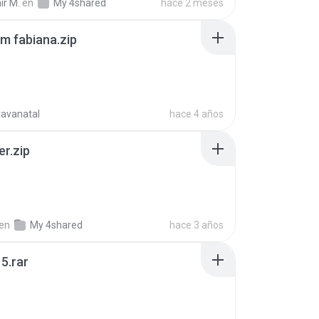
ir M.
en
My 4shared
hace 2 meses
m fabiana.zip
ravanatal
hace 4 años
er.zip
en
My 4shared
hace 3 años
5.rar