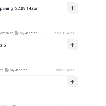
pening_22.09.14.rar
lover4
en
My 4shared
hace 12 años
.zip
en
My 4shared
hace 3 años
p