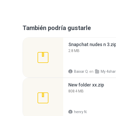
También podría gustarle
Snapchat nudes n 3.zi
2.8 MB
Baixar Q.
en
My 4sha
New folder xx.zip
808.4 MB
henry N.