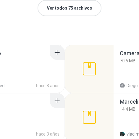
Ver todos 75 archivos
p
Camera 
70.5 MB
red
hace 8 años
Diego
Marceli
14.4 MB
hace 3 años
vladim