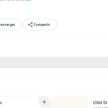
escargar
Compartir
ar
IObit D