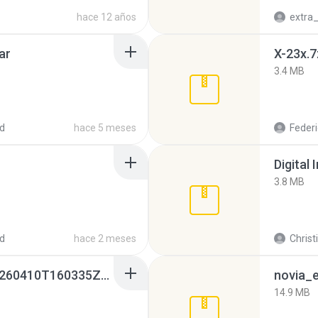
hace 12 años
ar
X-23x.7
3.4 MB
d
hace 5 meses
Federi
Digital 
3.8 MB
d
hace 2 meses
Christ
whatsapp backups -20260410T160335Z-3-001.zip
novia_e
14.9 MB