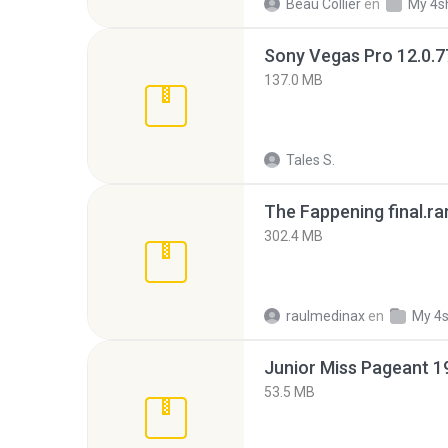
Beau Collier
en
My 4s
137.0 MB
Tales S.
The Fappening final.ra
302.4 MB
raulmedinax
en
My 4
53.5 MB