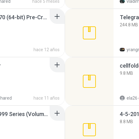
hared
hace 5 meses
vladim
Sony Vegas Pro 12.0.770 (64-bit) Pre-Cracked.zip
Telegra
244.8 MB
hace 12 años
yrang
r
cellfold
9.8 MB
shared
hace 11 años
ela26
Junior Miss Pageant 1999 Series (Volume I Part I NC 6).7z
4-5-201
8.8 MB