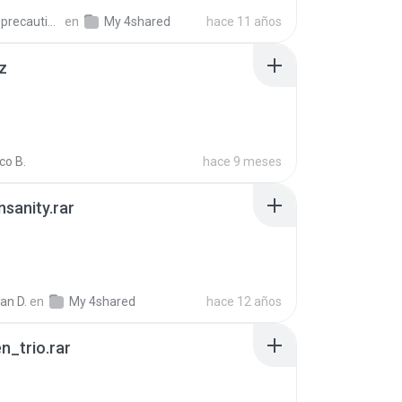
extra_precautions
en
My 4shared
hace 11 años
z
co B.
hace 9 meses
Insanity.rar
ian D.
en
My 4shared
hace 12 años
n_trio.rar