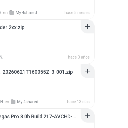
R.
en
My 4shared
hace 5 meses
der 2xx.zip
N.
hace 3 años
t-20260621T160055Z-3-001.zip
N.
en
My 4shared
hace 13 días
Sony Vegas Pro 8.0b Build 217-AVCHD-MPG-AC3 FIXED.7z