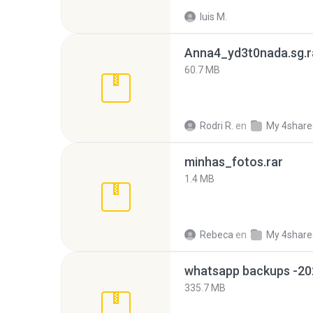
luis M.
Anna4_yd3t0nada.sg.r
60.7 MB
Rodri R.
en
My 4share
minhas_fotos.rar
1.4 MB
Rebeca
en
My 4share
335.7 MB