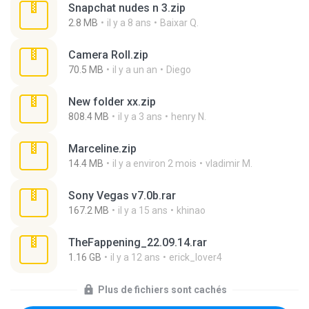
Snapchat nudes n 3.zip
2.8 MB
il y a 8 ans
Baixar Q.
Camera Roll.zip
70.5 MB
il y a un an
Diego
New folder xx.zip
808.4 MB
il y a 3 ans
henry N.
Marceline.zip
14.4 MB
il y a environ 2 mois
vladimir M.
Sony Vegas v7.0b.rar
167.2 MB
il y a 15 ans
khinao
TheFappening_22.09.14.rar
1.16 GB
il y a 12 ans
erick_lover4
Plus de fichiers sont cachés