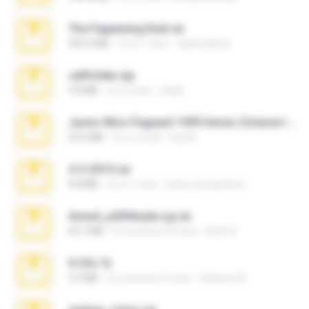
The Fappening final.rar
302.4 MB
il y a 11 ans
raulmedinax
cellfolder.zip
9.8 MB
il y a 3 ans
ela26
Junior Miss Pageant 1999 Series (Volume I Part I NC 6).7z
53.5 MB
il y a 12 ans
luis M.
4-5-2015.rar
8.8 MB
il y a 11 ans
extra_precautions
Anna4_yd3t0nada.sg.rar
60.7 MB
il y a environ 5 mois
Rodri R.
X-23x.7z
3.4 MB
il y a environ 9 mois
Federico B.