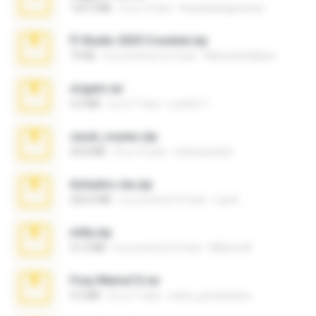
120.3 MB
il y a 15 ans
boyisadangerzone
Fl Studio 2025 Cracked.zip
73 KB
il y a environ un mois
Maverick Mayer
virgem.rar
4.4 MB
il y a 17 ans
Lucinei 7.
casal_voyeur.zip
20.8 MB
il y a 15 ans
netowescher
Achados sla.zip
220.0 MB
il y a environ 5 mois
Lya K.
milly.zip
31.0 MB
il y a environ 6 mois
Milene M.
Foxy Mama15.rar
9.5 MB
il y a 17 ans
extra_precautions