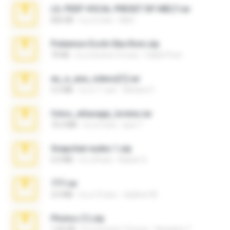
LIL PEEP VOCAL PRESET BY MELT.rar
826 KB
il y a 4 ans
Melt ..
Pokemon Ecchi Gba Rom.zip
70 KB
il y a environ 4 mois
Caleb Price
eu_e_ana_videos[1].rar
5.5 MB
il y a 11 ans
Adriano F.
fotos_whasapp_lorena.rar
76.4 MB
il y a 4 ans
jose T.
Snapchat nudes 1.zip
6.0 MB
il y a 8 ans
Baixar Q.
777.rar
2.0 MB
il y a 10 ans
vladimir M.
Photos (1).zip
1.60 GB
il y a environ 15 jours
Anacleto T.