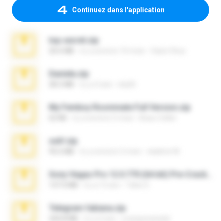
Continuez dans l'application
top secret.zip
20.6 MB
il y a environ 10 mois
Vasni Vhuo
Daniela.zip
28.2 MB
il y a 3 ans
ela26
My Femboy Roommate Full Version.zip
62 KB
il y a environ 5 mois
Beau Collier
ouh!.zip
95.6 MB
il y a environ 2 mois
vladimir M.
Sony Vegas Pro 12.0.770 (64-bit) Pre-Cracked.zip
137.0 MB
il y a 12 ans
Tales S.
Telegram fabiana.zip
244.8 MB
il y a 4 ans
yrangravanatal