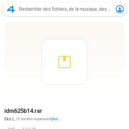
idm625b14.rar
Eko L.
10 années auparavant
plus...