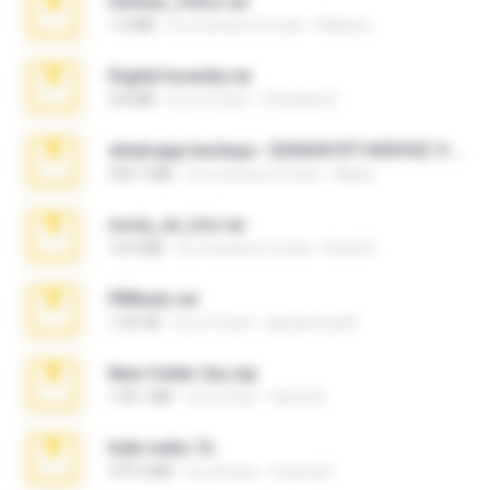
minhas_fotos.rar
1.4 MB
il y a environ 3 mois
Rebeca
Digital Insanity.rar
3.8 MB
il y a 12 ans
Christian D.
whatsapp backups -20260410T160335Z-3-001.zip
335.7 MB
il y a environ 4 mois
Maria
novia_en_trio.rar
14.9 MB
il y a environ 5 mois
Rodri R.
PBNuds.rar
1.04 GB
il y a 10 ans
gustavocs64
New folder 2xx.zip
178.1 MB
il y a 3 ans
henry N.
hide vedio.7z
379.3 MB
il y a 8 ans
munna E.