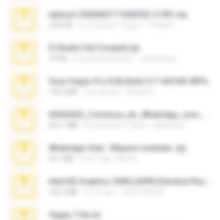
takeout-20260621T160055Z-3-001.zip
2.00 GB
il y a environ 14 jours
Thata N.
Fl Studio Full Cracked.zip
79 KB
il y a environ 4 mois
Joel Powers
Sony Vegas Pro 8.0b Build 217-AVCHD-MPG-AC3 FIXED.7z
192.6 MB
il y a 16 ans
Steven P.
65536533_Conversa_do_WhatsApp_com_Meu_Esposo.zip
262.1 MB
il y a environ 17 jours
desomar T.
WhatsApp Chat - Mayara Cunhada .zip
36.7 MB
il y a 7 ans
Ana K.
Intel HD Graphics 3000 (4459) Extreme Plus 2.0.zip
126.5 MB
il y a 6 ans
nIGHTmAYOR
Vegas 7.0a.rar