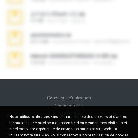
김지윤의 iCloud 사진.zip
9.6 MB
il y a 7 ans
성경 김.
yasminmineira.rar
647.5 MB
il y a environ 2 mois
letiro5708@fanchatu.com
takeout-20260624T040626Z-6-003.zip
2.00 GB
il y a environ un mois
อรรถพงษ์ บ.
Conditions d'utilisation
Confidentialité
Assistance
Nous utilisons des cookies.
4shared utilise des cookies et d'autres
Ne vendez pas mes informations personnelles
technologies de suivi pour comprendre d'où viennent nos visiteurs et
Ne pas partager mes informations personnelles
améliorer votre expérience de navigation sur notre site Web. En
utilisant notre site Web, vous consentez à notre utilisation de cookies