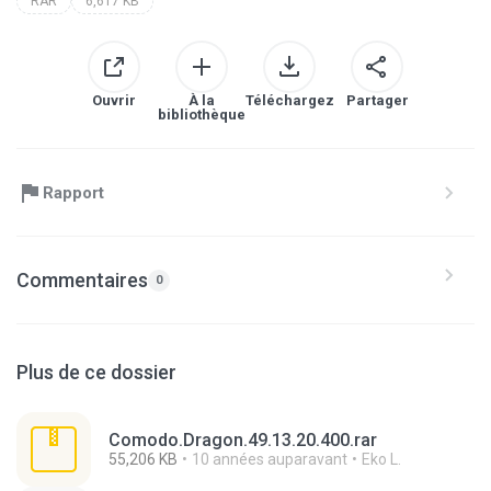
RAR
6,617 KB
Ouvrir
À la
Téléchargez
Partager
bibliothèque
Rapport
Commentaires
0
Plus de ce dossier
Comodo.Dragon.49.13.20.400.rar
55,206 KB
10 années auparavant
Eko L.