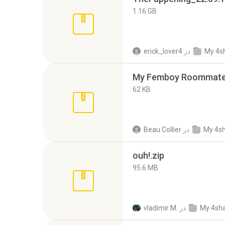
1.16 GB
My 4s
در
erick_lover4
My Femboy Roommate F
62 KB
My 4s
در
Beau Collier
ouh!.zip
95.6 MB
My 4sh
در
vladimir M.