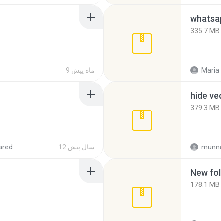
335.7 MB
Maria
9 ماه پیش
hide ve
379.3 MB
munna
12 سال پیش
ared
New fol
178.1 MB