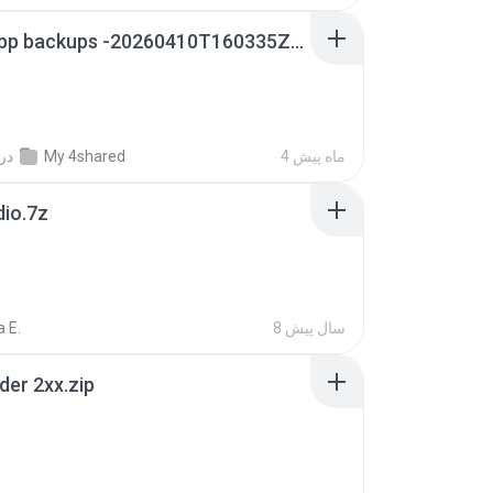
whatsapp backups -20260410T160335Z-3-001.zip
4 ماه پیش
My 4shared
در
dio.7z
8 سال پیش
 E.
der 2xx.zip