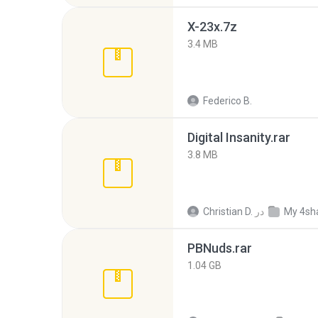
X-23x.7z
3.4 MB
Federico B.
Digital Insanity.rar
3.8 MB
My 4sh
در
Christian D.
PBNuds.rar
1.04 GB