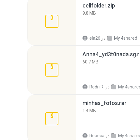
cellfolder.zip
9.8 MB
My 4shared
در
ela26
Anna4_yd3t0nada.sg.r
60.7 MB
My 4share
در
Rodri R.
minhas_fotos.rar
1.4 MB
My 4share
در
Rebeca