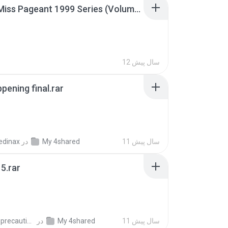
Junior Miss Pageant 1999 Series (Volume I Part I NC 6).7z
12 سال پیش
pening final.rar
11 سال پیش
My 4shared
در
edinax
5.rar
11 سال پیش
My 4shared
در
extra_precautions