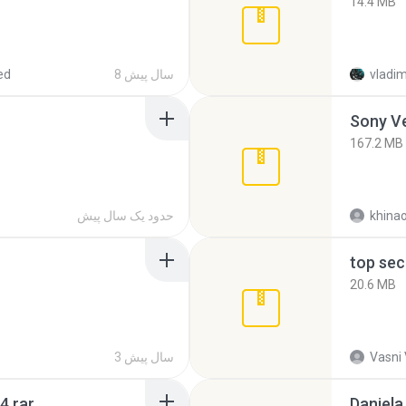
14.4 MB
vladim
8 سال پیش
ed
Sony Ve
167.2 MB
khina
حدود یک سال پیش
top sec
20.6 MB
Vasni
3 سال پیش
4.rar
Daniela