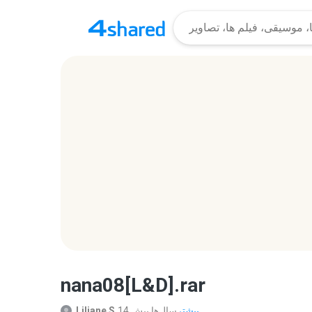
nana08[L&D].rar
بیشتر...
14 سال‌ها پیش
Liliane S.