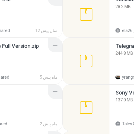
28.2 MB
ela26
12 سال پیش
hared
ull Version.zip
Telegra
244.8 MB
yrang
5 ماه پیش
hared
137.0 MB
Tales 
2 ماه پیش
ared