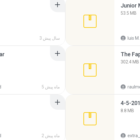
53.5 MB
luis M.
3 سال پیش
ar
The Fap
302.4 MB
raulm
5 ماه پیش
d
4-5-201
8.8 MB
2 ماه پیش
d