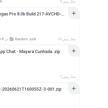
3 سال پیش
N.
Sony Vegas Pro 8.0b Build 217-AVCHD-MPG-AC3 FIXED.7z
16 سال پیش
Random Junk
در
 P.
pp Chat - Mayara Cunhada .zip
7 سال پیش
t-20260621T160055Z-3-001.zip