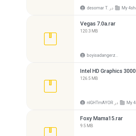
My 4sh
در
desomar T.
Vegas 7.0a.rar
120.3 MB
boyisadangerzone
126.5 MB
My 4
در
nIGHTmAYOR
Foxy Mama15.rar
9.5 MB