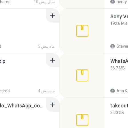
henry 
10 سال پیش
hared
192.6 MB
Steven
5 ماه پیش
d
zip
WhatsA
36.7 MB
Ana K.
4 ماه پیش
hared
65536533_Conversa_do_WhatsApp_com_Meu_Esposo.zip
takeou
2.00 GB