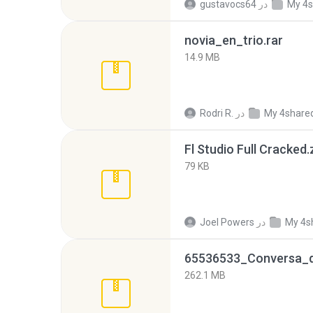
My 4s
در
gustavocs64
novia_en_trio.rar
14.9 MB
My 4share
در
Rodri R.
Fl Studio Full Cracked.
79 KB
My 4s
در
Joel Powers
262.1 MB