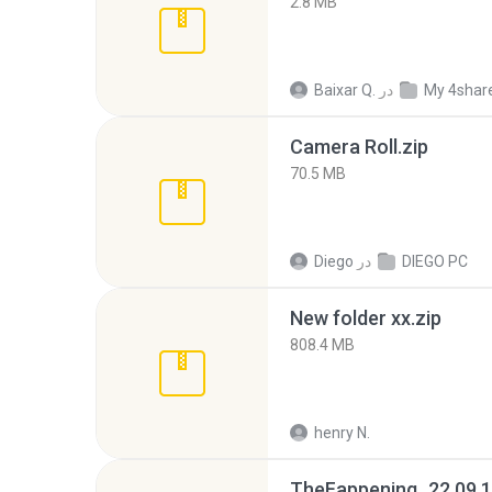
2.8 MB
My 4shar
در
Baixar Q.
Camera Roll.zip
70.5 MB
DIEGO PC
در
Diego
New folder xx.zip
808.4 MB
henry N.
TheFappening_22.09.1