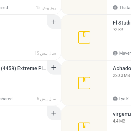
Thata 
15 روز پیش
ared
Fl Stud
73 KB
Maver
15 سال پیش
Intel HD Graphics 3000 (4459) Extreme Plus 2.0.zip
Achados
220.0 MB
Lya K.
6 سال پیش
shared
virgem.
4.4 MB