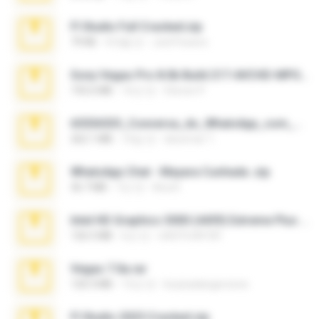
Fl Studio Full Cracked.zip
79 KB
4개월 전
Joel Powers
Sony Vegas Pro 8.0b Build 217-AVCHD-MPG-AC3 FIXED.7z
192.6 MB
16년 전
Steven P.
65536533_Conversa_do_WhatsApp_com_Meu_Esposo.zip
262.1 MB
16일 전
desomar T.
WhatsApp Chat - Mayara Cunhada .zip
36.7 MB
7년 전
Ana K.
Intel HD Graphics 3000 (4459) Extreme Plus 2.0.zip
126.5 MB
6년 전
nIGHTmAYOR
Vegas 7.0a.rar
120.3 MB
15년 전
boyisadangerzone
Fl Studio 2025 Cracked.zip