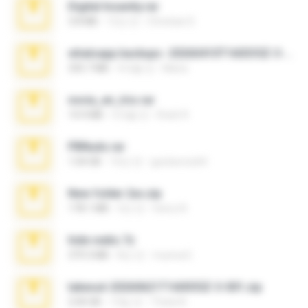
Digital Insanity.rar
3.8 MB
12년 전
Christian D.
whatsapp backups -20260410T160335Z-3-001.zip
335.7 MB
4개월 전
Maria
novia_en_trio.rar
14.9 MB
5개월 전
Rodri R.
PBNuds.rar
1.04 GB
10년 전
gustavocs64
New folder 2xx.zip
178.1 MB
3년 전
henry N.
hide vedio.7z
379.3 MB
8년 전
munna E.
takeout-20260621T160055Z-3-001.zip
2.00 GB
13일 전
Thata N.