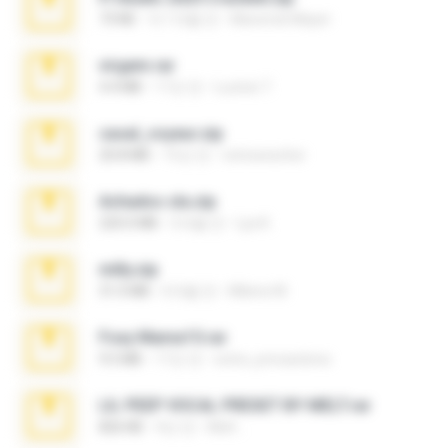
73 KB
약 1개월 전
Maverick Mayer
virgem.rar
4.4 MB
17년 전
Lucinei 7.
casal_voyeur.zip
20.8 MB
15년 전
netowescher
Achados sla.zip
220.0 MB
5개월 전
Lya K.
milly.zip
31.0 MB
6개월 전
Milene M.
Foxy Mama15.rar
9.5 MB
17년 전
extra_precautions
LIL PEEP VOCAL PRESET BY MELT.rar
826 KB
4년 전
Melt ..