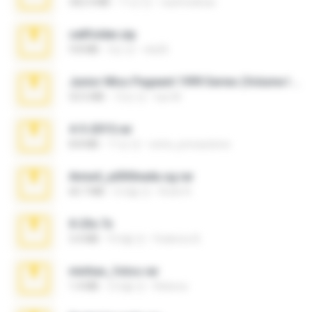
302.4 MB
11년 전
raulmedinax
cellfolder.zip
9.8 MB
3년 전
ela26
Junior Miss Pageant 1999 Series (Volume I Part I NC 6).7z
53.5 MB
12년 전
luis M.
4-5-2015.rar
8.8 MB
11년 전
extra_precautions
Anna4_yd3t0nada.sg.rar
60.7 MB
5개월 전
Rodri R.
X-23x.7z
3.4 MB
9개월 전
Federico B.
minhas_fotos.rar
1.4 MB
2개월 전
Rebeca