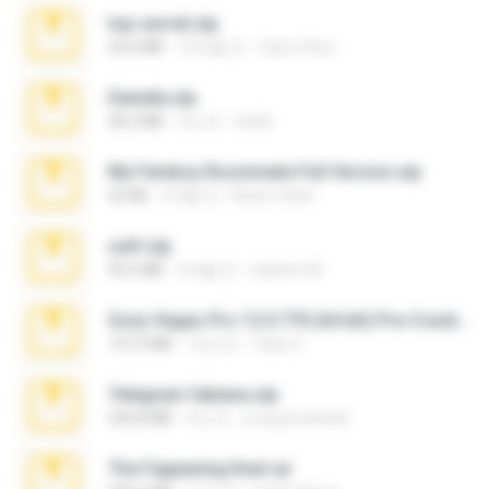
top secret.zip
20.6 MB
10개월 전
Vasni Vhuo
Daniela.zip
28.2 MB
3년 전
ela26
My Femboy Roommate Full Version.zip
62 KB
5개월 전
Beau Collier
ouh!.zip
95.6 MB
2개월 전
vladimir M.
Sony Vegas Pro 12.0.770 (64-bit) Pre-Cracked.zip
137.0 MB
12년 전
Tales S.
Telegram fabiana.zip
244.8 MB
4년 전
yrangravanatal
The Fappening final.rar