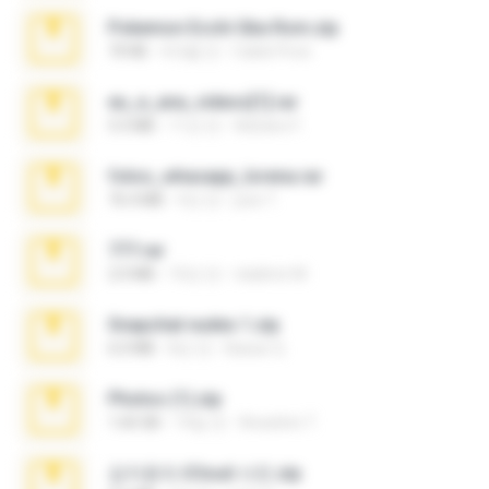
Pokemon Ecchi Gba Rom.zip
70 KB
4개월 전
Caleb Price
eu_e_ana_videos[1].rar
5.5 MB
11년 전
Adriano F.
fotos_whasapp_lorena.rar
76.4 MB
4년 전
jose T.
777.rar
2.0 MB
10년 전
vladimir M.
Snapchat nudes 1.zip
6.0 MB
8년 전
Baixar Q.
Photos (1).zip
1.60 GB
14일 전
Anacleto T.
김지윤의 iCloud 사진.zip