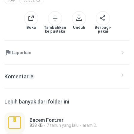
RAR
56,032 KB
Buka
Tambahkan
Unduh
Berbagi-
ke pustaka
pakai
Laporkan
Komentar
0
Lebih banyak dari folder ini
Bacem Font.rar
838 KB
7 tahun yang lalu
aram D.