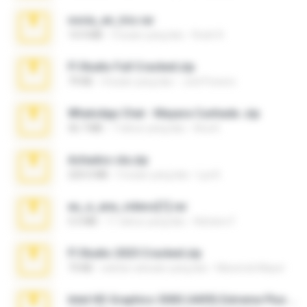
novia_en_trio.rar
14.9 MB
5 bulan yang lalu
Rodri R.
Fl Studio Full Cracked.zip
79 KB
4 bulan yang lalu
Joel Powers
WhatsApp Chat - Mayara Cunhada .zip
36.7 MB
7 tahun yang lalu
Ana K.
Achados sla.zip
220.0 MB
5 bulan yang lalu
Lya K.
eu_e_ana_videos[1].rar
5.5 MB
11 tahun yang lalu
Adriano F.
Fl Studio 2025 Cracked.zip
73 KB
sekitar sebulan yang lalu
Maverick Mayer
Intel HD Graphics 3000 (4459) Extreme Plus 2.0.zip