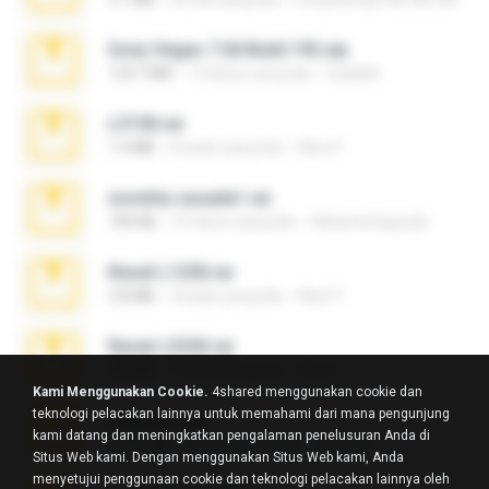
Sony Vegas 7.0d Build 192.zip
133.7 MB
13 tahun yang lalu
edukblo
L3150.rar
1.3 MB
6 bulan yang lalu
Alex P.
novinha casada1.rar
720 KB
15 tahun yang lalu
fabianointegrado
Reset L1250.rar
2.8 MB
3 bulan yang lalu
Alex P.
Reset L3250.rar
2.8 MB
2 bulan yang lalu
Alex P.
Kami Menggunakan Cookie.
4shared menggunakan cookie dan
teknologi pelacakan lainnya untuk memahami dari mana pengunjung
vazada 1.rar
kami datang dan meningkatkan pengalaman penelusuran Anda di
241.8 MB
2 bulan yang lalu
Ulysses L.
Situs Web kami. Dengan menggunakan Situs Web kami, Anda
menyetujui penggunaan cookie dan teknologi pelacakan lainnya oleh