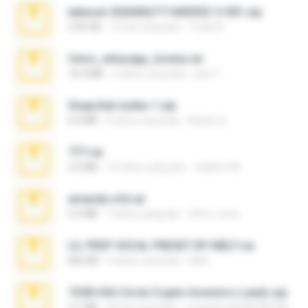
takeout-20260621T160055Z-3-001.zip
2.00 GB
12 hari yang lalu
Thata N.
fotos_whasapp_lorena.rar
76.4 MB
4 tahun yang lalu
jose T.
Snapchat nudes 1.zip
6.0 MB
8 tahun yang lalu
Baixar Q.
777.rar
2.0 MB
10 tahun yang lalu
vladimir M.
amanda sfd.rar
5.2 MB
7 tahun yang lalu
elton_roots
LIL PEEP VOCAL PRESET BY MELT.rar
826 KB
4 tahun yang lalu
Melt ..
7258 USA Circle Crypto Investors Leads.zip
3.1 MB
20 hari yang lalu
cmqadeer@786786786