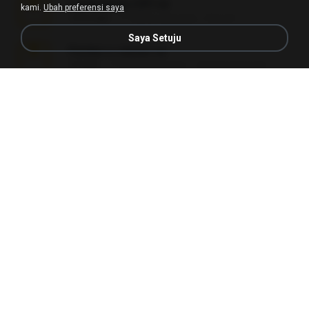
Lembranças EX!!.rar
kami.
Ubah preferensi saya
159.6 MB
11 tahun yang lalu
Étori A.
Saya Setuju
Perdeu o celular.rar
323 KB
17 tahun yang lalu
plantaopiriguete
Videos caseiros.rar
89.4 MB
10 bulan yang lalu
maninho B.
Fotografias em iCloud de Ana julia Silva.zip
174.7 MB
3 tahun yang lalu
Luany T.
AMANDA DE GOIAS , MOCA DA PAPELARIA .rar
6.3 MB
15 tahun yang lalu
daniela_kabi
tava no pendrive.zip
328.3 MB
12 tahun yang lalu
naatr N.
L4150-L4160.rar
5.0 MB
3 bulan yang lalu
Alex P.