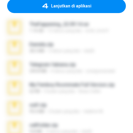
Lanjutkan di aplikasi
TheFappening_22.09.14.rar
1.16 GB
12 tahun yang lalu
erick_lover4
Daniela.zip
28.2 MB
3 tahun yang lalu
ela26
Telegram fabiana.zip
244.8 MB
4 tahun yang lalu
yrangravanatal
My Femboy Roommate Full Version.zip
62 KB
5 bulan yang lalu
Beau Collier
ouh!.zip
95.6 MB
2 bulan yang lalu
vladimir M.
cellfolder.zip
9.8 MB
3 tahun yang lalu
ela26