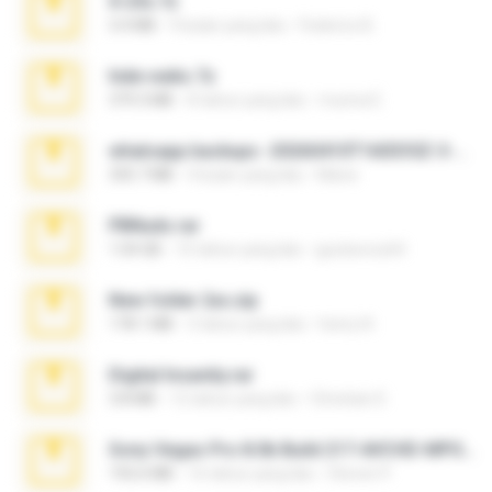
X-23x.7z
3.4 MB
9 bulan yang lalu
Federico B.
hide vedio.7z
379.3 MB
8 tahun yang lalu
munna E.
whatsapp backups -20260410T160335Z-3-001.zip
335.7 MB
4 bulan yang lalu
Maria
PBNuds.rar
1.04 GB
10 tahun yang lalu
gustavocs64
New folder 2xx.zip
178.1 MB
3 tahun yang lalu
henry N.
Digital Insanity.rar
3.8 MB
12 tahun yang lalu
Christian D.
Sony Vegas Pro 8.0b Build 217-AVCHD-MPG-AC3 FIXED.7z
192.6 MB
16 tahun yang lalu
Steven P.