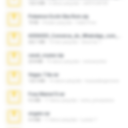
126.5 MB
6 tahun yang lalu
nIGHTmAYOR
Pokemon Ecchi Gba Rom.zip
70 KB
4 bulan yang lalu
Caleb Price
65536533_Conversa_do_WhatsApp_com_Meu_Esposo.zip
262.1 MB
15 hari yang lalu
desomar T.
casal_voyeur.zip
20.8 MB
15 tahun yang lalu
netowescher
Vegas 7.0a.rar
120.3 MB
15 tahun yang lalu
boyisadangerzone
Foxy Mama15.rar
9.5 MB
17 tahun yang lalu
extra_precautions
virgem.rar
4.4 MB
17 tahun yang lalu
Lucinei 7.