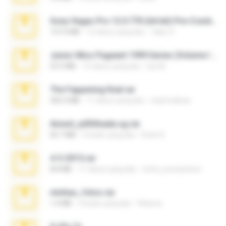
Sony Vegas Pro 12.0.770 (64-bit) Pre-Cracked.zip
137.0 MB
12 tahun yang lalu
Tales S.
Junior Miss Pageant 1999 Series (Volume I Part I NC 6).7z
53.5 MB
12 tahun yang lalu
luis M.
The Fappening final.rar
302.4 MB
11 tahun yang lalu
raulmedinax
Anna4_yd3t0nada.sg.rar
60.7 MB
5 bulan yang lalu
Rodri R.
4-5-2015.rar
8.8 MB
11 tahun yang lalu
extra_precautions
minhas_fotos.rar
1.4 MB
2 bulan yang lalu
Rebeca