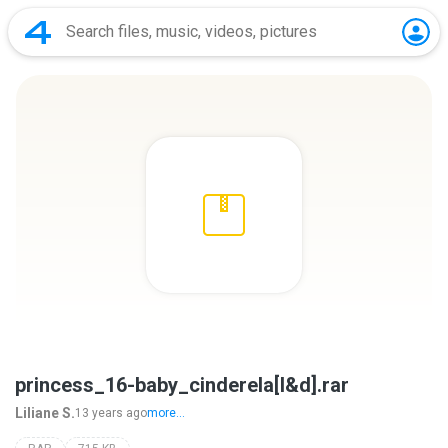
princess_16-baby_cinderela[l&d].rar
Liliane S.
13 years ago
more...