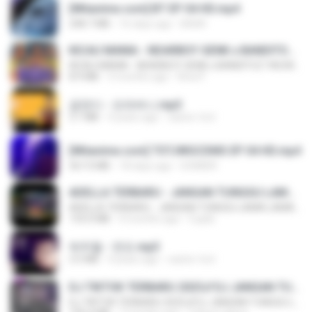
[Witanime.com] BT EP 04 HD.mp4
248.7 MB
16 days ago
BAXK
KICAU MANIA - NDARBOY GENK x BANDITOZ YAOW 86 (OFFICIAL LYRIC VIDEO) GAS POL NDANGAK
KICAU MANIA - NDARBOY GENK x BANDITOZ YAOW 86 (OFFICIAL LYRIC VIDEO) GAS POL NDANGAK
8.9 MB
3 months ago
Rina P.
금잔디 - 오라버니.mp3
3.1 MB
4 years ago
castor-trot
[Witanime.com] TSTJWGCDMS EP 04 HD.mp4
567.0 MB
18 days ago
DOMISR
ADELLA TERBARU - JANGAN TUNGGU LAMA LAMA - GELAS RETAK - OM ADELLA FULL ALBUM TERBARU 2026
ADELLA TERBARU - JANGAN TUNGGU LAMA LAMA - GELAS RETAK - OM ADELLA FULL ALBUM TERBARU 2026
133.0 MB
4 months ago
Cuplis
박우철 - 연모.mp3
3.5 MB
4 years ago
castor-trot
DJ TIKTOK TERBARU 2025🎵DJ JANGAN TUNGGU LAMA LAMA NANTI LAMA LAMA 🎵DJ SEDIA AKU SEBELUM HUJAN
DJ TIKTOK TERBARU 2025🎵DJ JANGAN TUNGGU LAMA LAMA NANTI LAMA LAMA 🎵DJ SEDIA AKU SEBELUM HUJAN