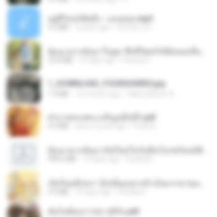
อยู่ที่ไหนก็คิดถึง - เมนทอล.mp3
4.2 MB
2 years ago
มันไม้สาย ม.
ย้อนเวลากลับมาในยุค 70 ชีวิตครั้งนี้ฉันขอเลือกเอง จบ.pdf
32.8 MB
19 days ago
Pandarin
1_DOWNLOAD_FOURSHARED.jpg
1.9 MB
12 months ago
Wtlprodthree A.
ฝ่าบาททรงพระเจริญหมื่นปี1.pdf
6.4 MB
about a year ago
Orasa K.
ย้อนเวลากลับมาเกิดใหม่ในวันสิ้นโลกพร้อมมิติส่วนตัว 1-443 [จบ] - 揍趴长颈鹿.pdf
499.6 MB
19 days ago
Pandarin
เกิดใหม่อีกครา อี๋เหนียงอย่างข้าเป็นภรรยาขุนนาง 1_ST.pdf
4.9 MB
19 days ago
Pandarin
ฉันไม่ต้องการพร สุจิรัน.pdf