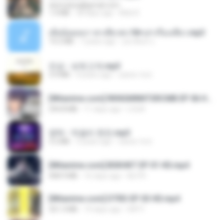
tanmobza@gmail.com
1.4 MB
28 days ago
Mob K.
เมียน้อยเหงา พาเสียวค่ะ18+เล่าเรื่องเสียว.mp3
14.2 MB
7 years ago
อมรพันธ์ จ.
진성 - 보릿고개.mp3
3.4 MB
4 years ago
castor-trot
[Witanime.com] RKNGMNNTSRCMB EP 06 HD.mp4
294.8 MB
11 days ago
LOLKI
영탁 - 막걸리 한잔.mp3
3.2 MB
3 years ago
castor-trot
[Witanime.com] BSKHKT EP 01 HD.mp4
408.9 MB
16 days ago
BLITR
[Witanime.com] DTRD EP 03 HD.mp4
321.3 MB
19 days ago
DRTY