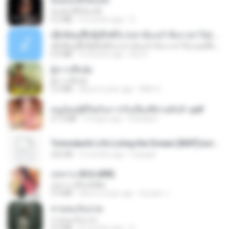
ฉันมันก็ดีได้แค่นี้
ฉันมันก็ดีได้แค่นี้
4.2 MB
9 months ago
D
ເຊົາຮ້ອງເຖົ້າຊິເອົາທໍ່ໃດ (เซาฮ้องเถ้าสิเอาเท่าใด) ບຸນເກີດ ຫນູຫ່ວງ ft. ໂສພາ ຈຸນທະລາ
ເຊົາຮ້ອງເຖົ້າຊິເອົາທໍ່ໃດ (เซาฮ้องเถ้าสิเอาเท่าใด) ບຸນເກີດ ຫນູຫ່ວງ ft. ໂສພາ ຈຸນທະລາ
6.0 MB
2 months ago
But G.
ผู้บ่าวเสื้อปุ๋ย
ผู้บ่าวเสื้อปุ๋ย
5.2 MB
about a year ago
Mith 9.
หนูน้อยสู้ชีวิตกับภารกิจเลี้ยงพี่ชายทั้งห้า.pdf
27.2 MB
19 days ago
Pandarin
Tomodachi Life Living the Dream [NSP].torrent
252 KB
2 months ago
margob
กุหลาบ (KULARB)
กุหลาบ (KULARB)
5.9 MB
about a year ago
Suwan J.
สายลมเจ็บปวด
สายลมเจ็บปวด
4.0 MB
8 months ago
D