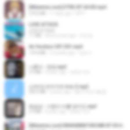
[Witanime.com] DTRD EP 04 HD.mp4
279.0 MB
11 days ago
DRTY
LOVE ATTACK
LOVE ATTACK
7.1 MB
about a year ago
지빈 임.
Air Hostess S01 E01.mp4
174.4 MB
3 months ago
민호 이.
나훈아 - 영영.mp3
3.5 MB
4 years ago
castor-trot
신유리) 유두자위 A to Z.mp3
256.6 MB
2 years ago
좀비고4인커플 좀.
배금성 - 사랑이 비를 맞아요.mp3
3.5 MB
4 years ago
castor-trot
[Witanime.com] RKNGMNNTSRCMB EP 05 HD.mp4