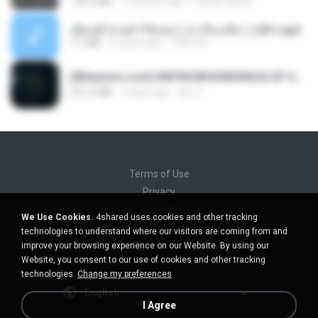
199.4 MB
7 months ago
Yahya Lahiya
เพื่อนพี่ ช่วยทำให้เสด ( เล่าเรื่องเสียว ) 201.mp3
7.1 MB
6 years ago
TNP2 M.
[Witanime.com] HMYNGWHSNIDMS2S EP 05 HD.mp4
251.4 MB
9 days ago
KILJY
Terms of Use
Privacy
Support
We Use Cookies.
4shared uses cookies and other tracking
Do not sell my personal information
technologies to understand where our visitors are coming from and
Do not share my personal information
improve your browsing experience on our Website. By using our
Website, you consent to our use of cookies and other tracking
technologies.
Change my preferences
English
I Agree