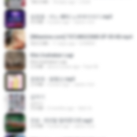
186.0 MB
18 days ago
LOLKI
임영웅 - 어느 60대 노부부이야기.mp3
4.6 MB
4 years ago
castor-trot
[Witanime.com] TSTJWGCDMS EP 05 HD.mp4
423.2 MB
11 days ago
DOMISR
Kita Usahakan Lagi
Kita Usahakan Lagi
3.3 MB
about a year ago
Fazri M.
문희옥 - 평행선.mp3
2.9 MB
4 years ago
castor-trot
갑자기
갑자기
3.0 MB
2 months ago
복희 박.
진성 - 천년을 빌려준다면.mp3
3.4 MB
4 years ago
castor-trot