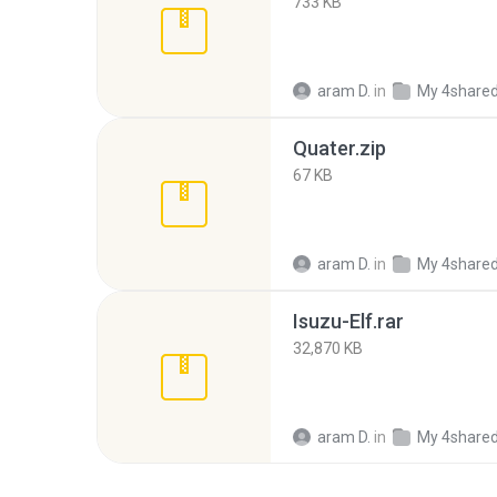
733 KB
aram D.
in
My 4share
Quater.zip
67 KB
aram D.
in
My 4share
Isuzu-Elf.rar
32,870 KB
aram D.
in
My 4share