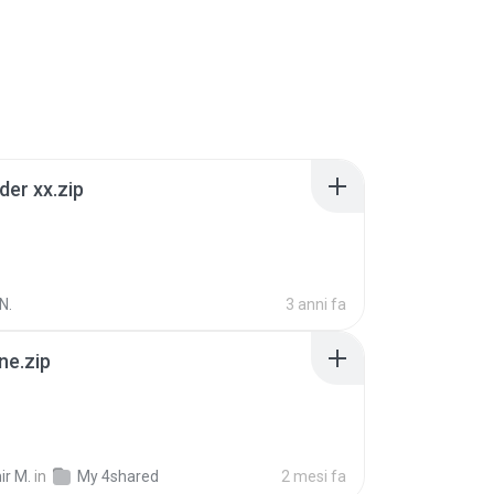
der xx.zip
N.
3 anni fa
ne.zip
ir M.
in
My 4shared
2 mesi fa