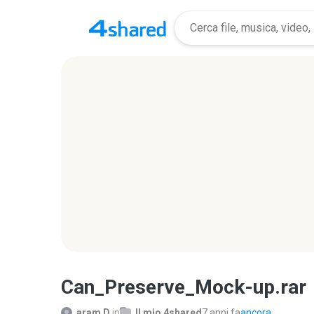
Can_Preserve_Mock-up.rar
aram D.
in
Il mio 4shared
7 anni fa
ancora...