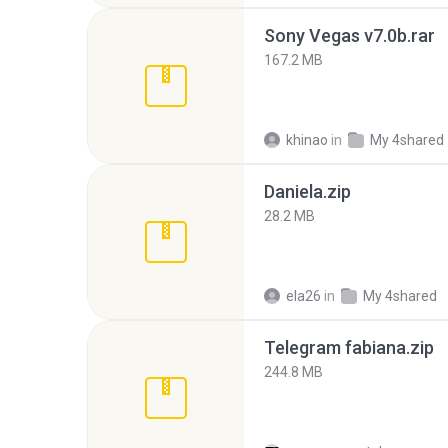
Sony Vegas v7.0b.rar
167.2 MB
khinao
in
My 4shared
Daniela.zip
28.2 MB
ela26
in
My 4shared
Telegram fabiana.zip
244.8 MB