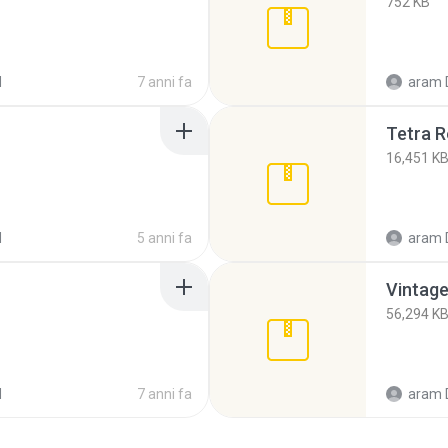
752 KB
d
7 anni fa
aram 
Tetra R
16,451 K
d
5 anni fa
aram 
Vintage
56,294 K
d
7 anni fa
aram 