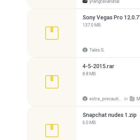
yrangravanatal
137.0 MB
Tales S.
4-5-2015.rar
8.8 MB
extra_precautions
in
M
Snapchat nudes 1.zip
6.0 MB