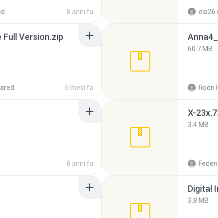
ed
8 anni fa
ela26
ull Version.zip
Anna4_
60.7 MB
ared
5 mesi fa
Rodri 
X-23x.7
3.4 MB
8 anni fa
Federi
Digital 
3.8 MB