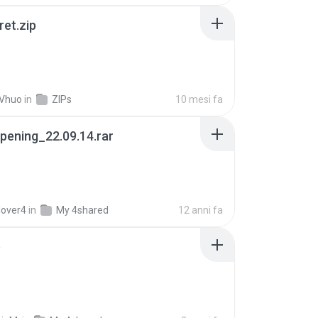
ret.zip
 Vhuo
in
ZIPs
10 mesi fa
pening_22.09.14.rar
lover4
in
My 4shared
12 anni fa
p