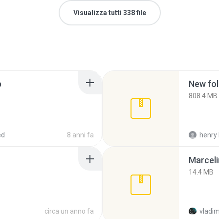
Visualizza tutti 338 file
p
New fol
808.4 MB
ed
8 anni fa
henry 
Marceli
14.4 MB
circa un anno fa
vladim