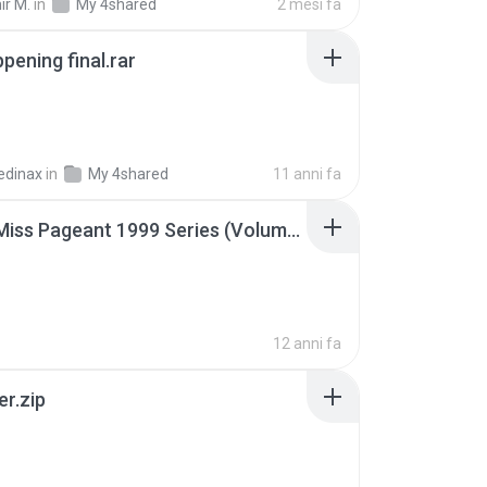
ir M.
in
My 4shared
2 mesi fa
pening final.rar
edinax
in
My 4shared
11 anni fa
Junior Miss Pageant 1999 Series (Volume I Part I NC 6).7z
12 anni fa
er.zip