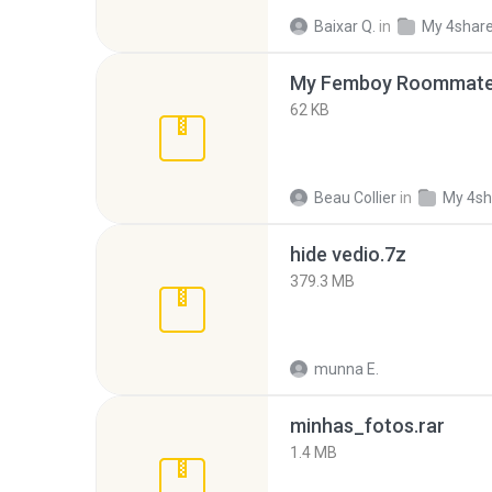
Baixar Q.
in
My 4shar
My Femboy Roommate F
62 KB
Beau Collier
in
My 4sh
hide vedio.7z
379.3 MB
munna E.
minhas_fotos.rar
1.4 MB