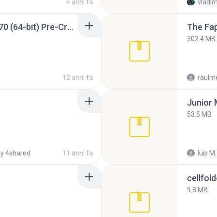
4 anni fa
vladim
Sony Vegas Pro 12.0.770 (64-bit) Pre-Cracked.zip
The Fap
302.4 MB
12 anni fa
raulm
53.5 MB
y 4shared
11 anni fa
luis M.
cellfold
9.8 MB