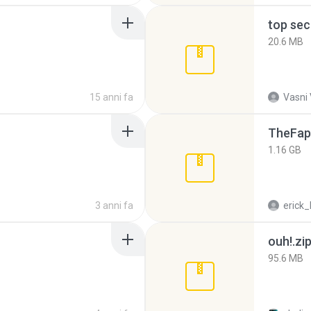
top sec
20.6 MB
15 anni fa
Vasni
TheFap
1.16 GB
3 anni fa
erick_
ouh!.zi
95.6 MB