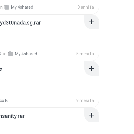
in
My 4shared
3 anni fa
yd3t0nada.sg.rar
R.
in
My 4shared
5 mesi fa
z
co B.
9 mesi fa
Insanity.rar