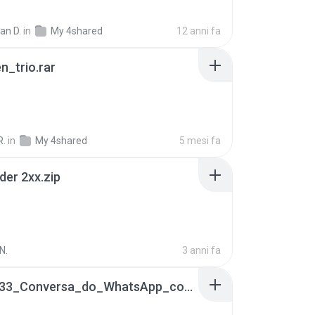
ian D.
in
My 4shared
12 anni fa
n_trio.rar
R.
in
My 4shared
5 mesi fa
der 2xx.zip
N.
3 anni fa
65536533_Conversa_do_WhatsApp_com_Meu_Esposo.zip