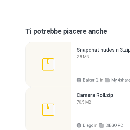
Ti potrebbe piacere anche
Snapchat nudes n 3.zi
2.8 MB
Baixar Q.
in
My 4shar
Camera Roll.zip
70.5 MB
Diego
in
DIEGO PC