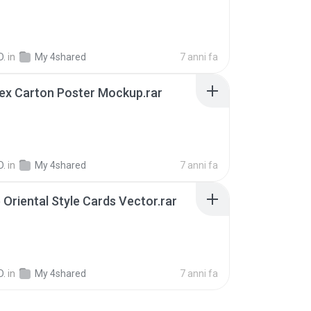
D.
in
My 4shared
7 anni fa
ex Carton Poster Mockup.rar
B
D.
in
My 4shared
7 anni fa
 Oriental Style Cards Vector.rar
B
D.
in
My 4shared
7 anni fa