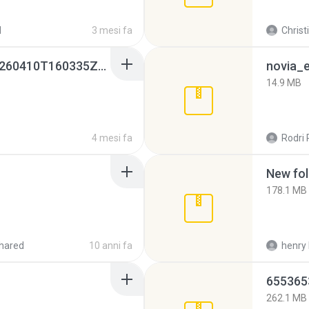
d
3 mesi fa
Christ
whatsapp backups -20260410T160335Z-3-001.zip
novia_e
14.9 MB
4 mesi fa
Rodri 
New fol
178.1 MB
hared
10 anni fa
henry 
262.1 MB