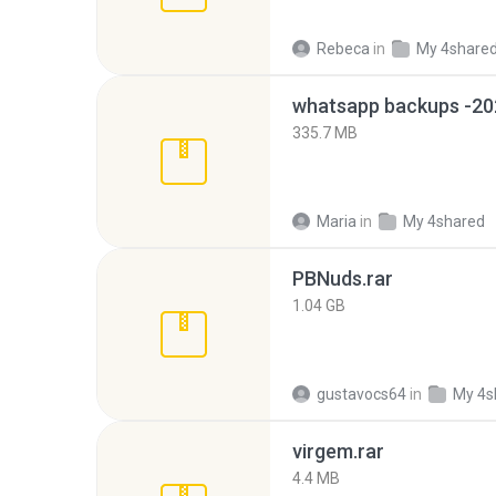
Rebeca
in
My 4share
335.7 MB
Maria
in
My 4shared
PBNuds.rar
1.04 GB
gustavocs64
in
My 4s
virgem.rar
4.4 MB