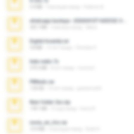
X-23x.7z
3.4 MB
9 месяцев назад
Federico B.
whatsapp backups -20260410T160335Z-3-001.zip
335.7 MB
4 месяца назад
Maria
Digital Insanity.rar
3.8 MB
12 лет назад
Christian D.
hide vedio.7z
379.3 MB
8 лет назад
munna E.
PBNuds.rar
1.04 GB
10 лет назад
gustavocs64
New folder 2xx.zip
178.1 MB
3 года назад
henry N.
novia_en_trio.rar
14.9 MB
5 месяцев назад
Rodri R.