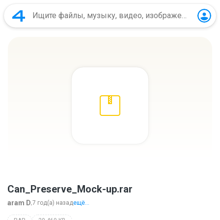
Can_Preserve_Mock-up.rar
aram D.
7 год(а) назад
ещё...