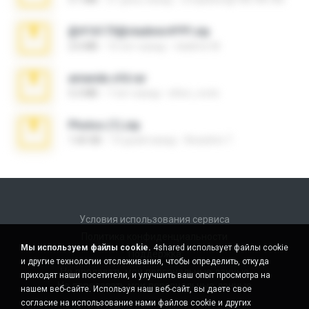
@#16173@vladimir#!!!!!!.zip
2.6 MB
10 лет назад
vladimir M.
amanda sfd.rar
5.2 MB
7 лет назад
elton_roots
Photos (1).zip
1.60 GB
14 дней назад
Anacleto T.
Условия использования сервиса
Политика конфиденциальности
Мы используем файлы cookie.
4shared использует файлы cookie
Поддержка
и другие технологии отслеживания, чтобы определить, откуда
Не продавать мои персональные данные
приходят наши посетители, и улучшить ваш опыт просмотра на
Не передавать мои персональные данные
нашем веб-сайте. Используя наш веб-сайт, вы даете свое
согласие на использование нами файлов cookie и других