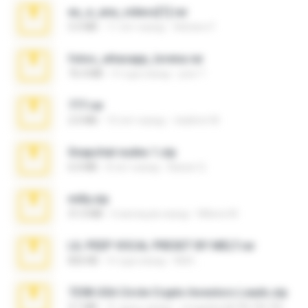
eu_e_ana_videos[1].rar
5.5 MB
11 лет назад
Adriano F.
fotos_whasapp_lorena.rar
76.4 MB
4 года назад
jose T.
777.rar
2.0 MB
10 лет назад
vladimir M.
Snapchat nudes 1.zip
6.0 MB
8 лет назад
Baixar Q.
milly.zip
31.0 MB
6 месяцев назад
Milene M.
LIL PEEP VOCAL PRESET BY MELT.rar
826 KB
4 года назад
Melt ..
7258 USA Circle Crypto Investors Leads.zip
3.1 MB
21 день назад
cmqadeer@786786786