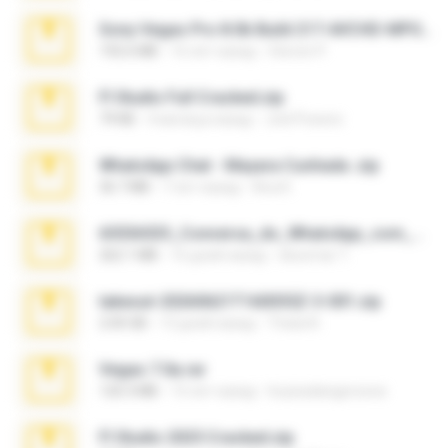
Sony Vegas Pro 8.0b Build 217-AVCHD-MPG-AC3 FIXED.7z
192.6 MB
16 лет назад
Steven P.
Fl Studio Full Cracked.zip
79 KB
4 месяца назад
Joel Powers
WhatsApp Chat - Mayara Cunhada .zip
36.7 MB
7 лет назад
Ana K.
65536533_Conversa_do_WhatsApp_com_Meu_Esposo.zip
262.1 MB
16 дней назад
desomar T.
takeout-20260621T160055Z-3-001.zip
2.00 GB
13 дней назад
Thata N.
Vegas 7.0a.rar
120.3 MB
15 лет назад
boyisadangerzone
Fl Studio 2025 Cracked.zip