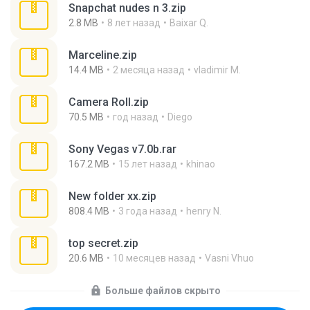
Snapchat nudes n 3.zip
2.8 MB
8 лет назад
Baixar Q.
Marceline.zip
14.4 MB
2 месяца назад
vladimir M.
Camera Roll.zip
70.5 MB
год назад
Diego
Sony Vegas v7.0b.rar
167.2 MB
15 лет назад
khinao
New folder xx.zip
808.4 MB
3 года назад
henry N.
top secret.zip
20.6 MB
10 месяцев назад
Vasni Vhuo
Больше файлов скрыто