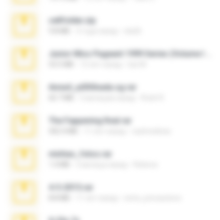
cellfolder.zip
9.8 MB
3 года назад
ela26
Junior Miss Pageant 1999 Series (Volume I Part I NC 6).7z
53.5 MB
12 лет назад
luis M.
Anna4_yd3t0nada.sg.rar
60.7 MB
5 месяцев назад
Rodri R.
The Fappening final.rar
302.4 MB
11 лет назад
raulmedinax
minhas_fotos.rar
1.4 MB
2 месяца назад
Rebeca
4-5-2015.rar
8.8 MB
11 лет назад
extra_precautions