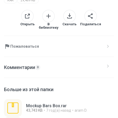
RAR
29,469 KB
Открыть
В
Скачать
Поделиться
библиотеку
Пожаловаться
Комментарии
0
Больше из этой папки
Mockup Bars Box.rar
43,743 KB
7 год(а) назад
aram D.