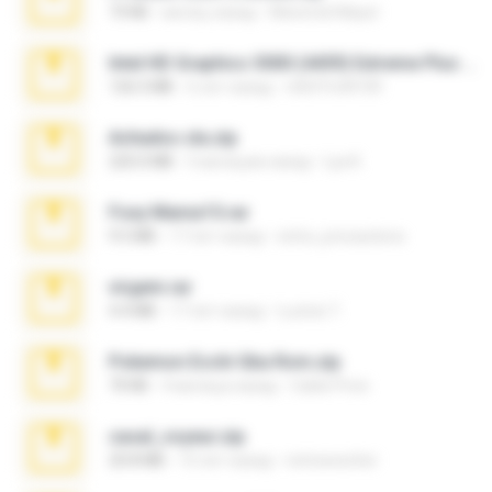
73 KB
месяц назад
Maverick Mayer
Intel HD Graphics 3000 (4459) Extreme Plus 2.0.zip
126.5 MB
6 лет назад
nIGHTmAYOR
Achados sla.zip
220.0 MB
5 месяцев назад
Lya K.
Foxy Mama15.rar
9.5 MB
17 лет назад
extra_precautions
virgem.rar
4.4 MB
17 лет назад
Lucinei 7.
Pokemon Ecchi Gba Rom.zip
70 KB
4 месяца назад
Caleb Price
casal_voyeur.zip
20.8 MB
15 лет назад
netowescher