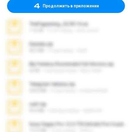
Продолжить в приложении
TheFappening_22.09.14.rar
1.16 GB
12 лет назад
erick_lover4
Daniela.zip
28.2 MB
3 года назад
ela26
My Femboy Roommate Full Version.zip
62 KB
5 месяцев назад
Beau Collier
Telegram fabiana.zip
244.8 MB
4 года назад
yrangravanatal
ouh!.zip
95.6 MB
2 месяца назад
vladimir M.
Sony Vegas Pro 12.0.770 (64-bit) Pre-Cracked.zip
137.0 MB
12 лет назад
Tales S.