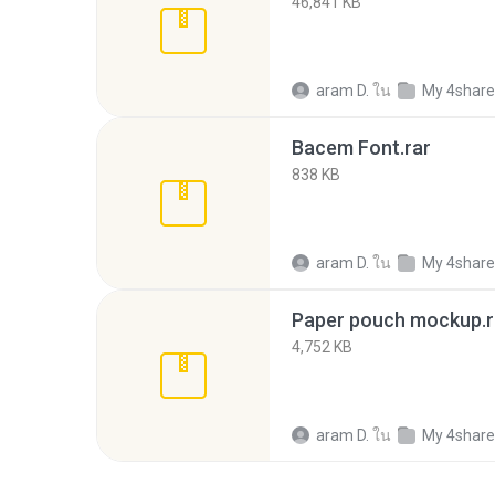
46,841 KB
aram D.
ใน
My 4shar
Bacem Font.rar
838 KB
aram D.
ใน
My 4shar
Paper pouch mockup.r
4,752 KB
aram D.
ใน
My 4shar