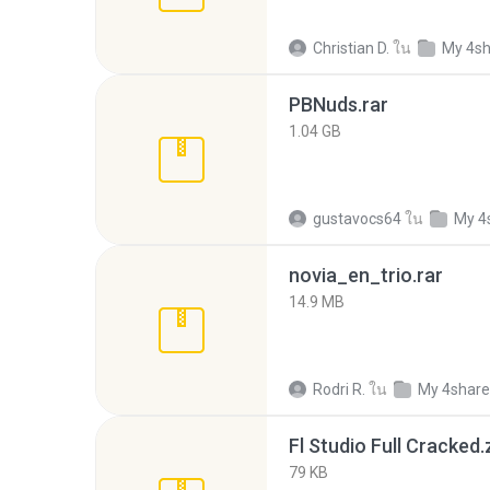
Christian D.
ใน
My 4s
PBNuds.rar
1.04 GB
gustavocs64
ใน
My 4
novia_en_trio.rar
14.9 MB
Rodri R.
ใน
My 4shar
Fl Studio Full Cracked.
79 KB