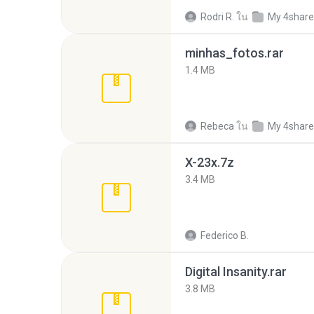
Rodri R.
ใน
My 4shar
minhas_fotos.rar
1.4 MB
Rebeca
ใน
My 4shar
X-23x.7z
3.4 MB
Federico B.
Digital Insanity.rar
3.8 MB