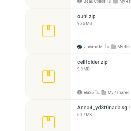
Beau Collier
ใน
My 4s
ouh!.zip
95.6 MB
vladimir M.
ใน
My 4sh
cellfolder.zip
9.8 MB
ela26
ใน
My 4shared
Anna4_yd3t0nada.sg.r
60.7 MB