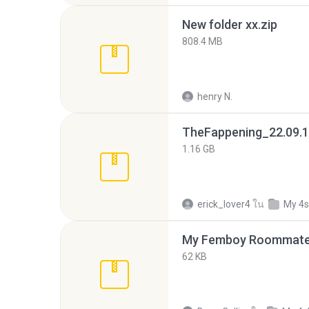
New folder xx.zip
808.4 MB
henry N.
TheFappening_22.09.1
1.16 GB
erick_lover4
ใน
My 4s
My Femboy Roommate F
62 KB