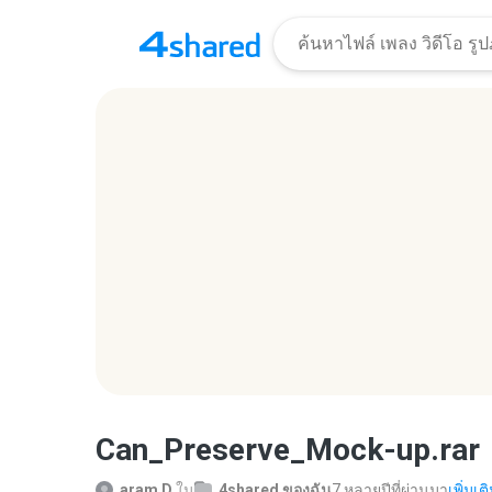
Can_Preserve_Mock-up.rar
aram D.
ใน
4shared ของฉัน
7 หลายปีที่ผ่านมา
เพิ่มเติ