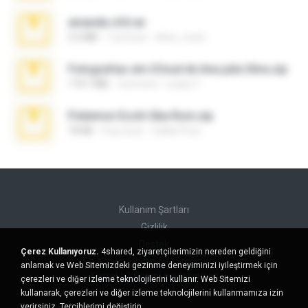
amanda sfd.rar
5.2 MB
7 yıl önce
elton_roots
Fotografias em iCloud de Ana julia Silva.zip
174.7 MB
3 yıl önce
Luany T.
Pokemon Ecchi Gba Rom.zip
70 KB
4 ay önce
Caleb Price
Kullanım Şartları
Gizlilik
Destek
Çerez Kullanıyoruz.
4shared, ziyaretçilerimizin nereden geldiğini
Kişisel bilgilerimi satmayın
anlamak ve Web Sitemizdeki gezinme deneyiminizi iyileştirmek için
Kişisel bilgilerimi paylaşmayın
çerezleri ve diğer izleme teknolojilerini kullanır. Web Sitemizi
kullanarak, çerezleri ve diğer izleme teknolojilerini kullanmamıza izin
verirsiniz.
Tercihlerimi değiştirin