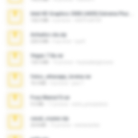
Intel HD Graphics 3000 (4459) Extreme Plus 2.0.zip
126.5 MB
6 yıl önce
nIGHTmAYOR
Achados sla.zip
220.0 MB
5 ay önce
Lya K.
Vegas 7.0a.rar
120.3 MB
15 yıl önce
boyisadangerzone
fotos_whasapp_lorena.rar
76.4 MB
4 yıl önce
jose T.
Foxy Mama15.rar
9.5 MB
17 yıl önce
extra_precautions
casal_voyeur.zip
20.8 MB
15 yıl önce
netowescher