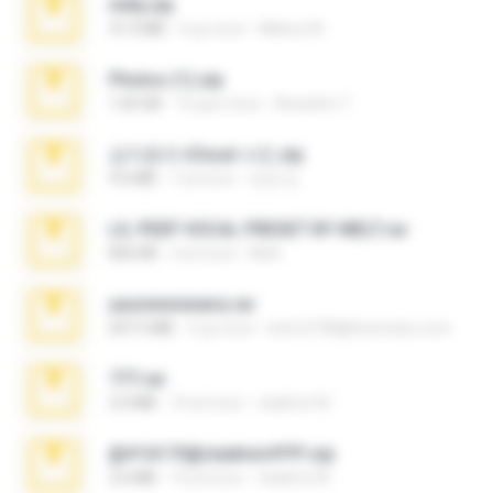
milly.zip
31.0 MB
6 ay önce
Milene M.
Photos (1).zip
1.60 GB
16 gün önce
Anacleto T.
김지윤의 iCloud 사진.zip
9.6 MB
7 yıl önce
성경 김.
LIL PEEP VOCAL PRESET BY MELT.rar
826 KB
4 yıl önce
Melt ..
yasminmineira.rar
647.5 MB
2 ay önce
letiro5708@fanchatu.com
777.rar
2.0 MB
10 yıl önce
vladimir M.
@#16173@vladimir#!!!!!!.zip
2.6 MB
10 yıl önce
vladimir M.