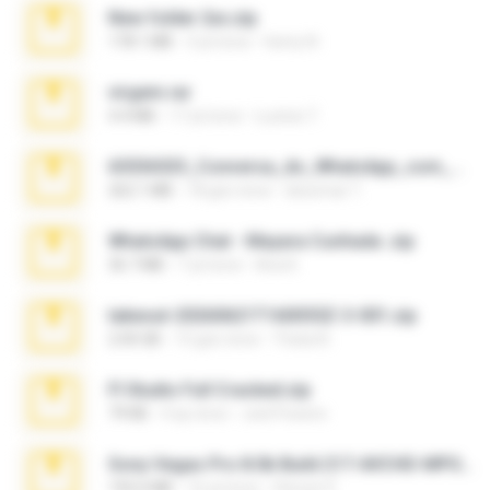
New folder 2xx.zip
178.1 MB
3 yıl önce
henry N.
virgem.rar
4.4 MB
17 yıl önce
Lucinei 7.
65536533_Conversa_do_WhatsApp_com_Meu_Esposo.zip
262.1 MB
18 gün önce
desomar T.
WhatsApp Chat - Mayara Cunhada .zip
36.7 MB
7 yıl önce
Ana K.
takeout-20260621T160055Z-3-001.zip
2.00 GB
15 gün önce
Thata N.
Fl Studio Full Cracked.zip
79 KB
4 ay önce
Joel Powers
Sony Vegas Pro 8.0b Build 217-AVCHD-MPG-AC3 FIXED.7z
192.6 MB
16 yıl önce
Steven P.