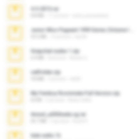
4-5-2015.rar
8.8 MB
11 yıl önce
extra_precautions
Junior Miss Pageant 1999 Series (Volume I Part I NC 6).7z
53.5 MB
12 yıl önce
luis M.
Snapchat nudes 1.zip
6.0 MB
8 yıl önce
Baixar Q.
cellfolder.zip
9.8 MB
3 yıl önce
ela26
My Femboy Roommate Full Version.zip
62 KB
5 ay önce
Beau Collier
Anna4_yd3t0nada.sg.rar
60.7 MB
5 ay önce
Rodri R.
hide vedio.7z