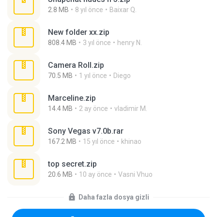
2.8 MB
8 yıl önce
Baixar Q.
New folder xx.zip
808.4 MB
3 yıl önce
henry N.
Camera Roll.zip
70.5 MB
1 yıl önce
Diego
Marceline.zip
14.4 MB
2 ay önce
vladimir M.
Sony Vegas v7.0b.rar
167.2 MB
15 yıl önce
khinao
top secret.zip
20.6 MB
10 ay önce
Vasni Vhuo
Daha fazla dosya gizli