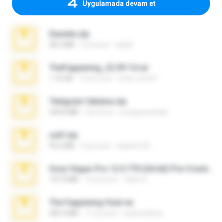
Uygulamada devam et
Daniela.zip
28.2 MB
3 yıl önce
ela26
TheFappening_22.09.14.rar
1.16 GB
12 yıl önce
erick_lover4
Telegram fabiana.zip
244.8 MB
4 yıl önce
yrangravanatal
ouh!.zip
95.6 MB
2 ay önce
vladimir M.
Sony Vegas Pro 12.0.770 (64-bit) Pre-Cracked.zip
137.0 MB
12 yıl önce
Tales S.
The Fappening final.rar
302.4 MB
11 yıl önce
raulmedinax