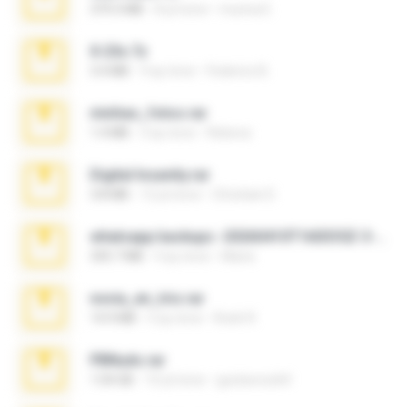
379.3 MB
8 yıl önce
munna E.
X-23x.7z
3.4 MB
9 ay önce
Federico B.
minhas_fotos.rar
1.4 MB
3 ay önce
Rebeca
Digital Insanity.rar
3.8 MB
12 yıl önce
Christian D.
whatsapp backups -20260410T160335Z-3-001.zip
335.7 MB
4 ay önce
Maria
novia_en_trio.rar
14.9 MB
5 ay önce
Rodri R.
PBNuds.rar
1.04 GB
10 yıl önce
gustavocs64