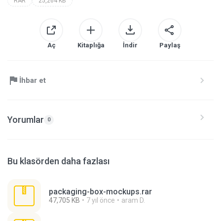
RAR
25,264 KB
Aç
Kitaplığa
İndir
Paylaş
İhbar et
Yorumlar
0
Bu klasörden daha fazlası
packaging-box-mockups.rar
47,705 KB
7 yıl önce
aram D.