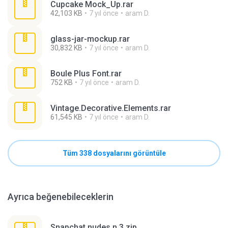
Cupcake Mock_Up.rar
42,103 KB
7 yıl önce
aram D.
glass-jar-mockup.rar
30,832 KB
7 yıl önce
aram D.
Boule Plus Font.rar
752 KB
7 yıl önce
aram D.
Vintage.Decorative.Elements.rar
61,545 KB
7 yıl önce
aram D.
Tüm 338 dosyalarını görüntüle
Ayrıca beğenebileceklerin
Snapchat nudes n 3.zip