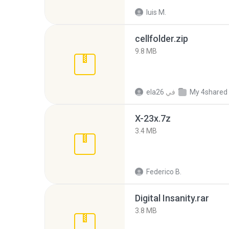
luis M.
cellfolder.zip
9.8 MB
My 4shared
في
ela26
X-23x.7z
3.4 MB
Federico B.
Digital Insanity.rar
3.8 MB