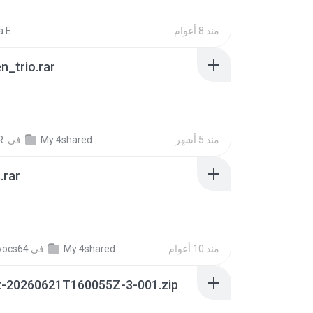
منذ 8 أعوام
 E.
n_trio.rar
منذ 5 أشهر
My 4shared
في
R.
.rar
منذ 10 أعوام
My 4shared
في
vocs64
t-20260621T160055Z-3-001.zip