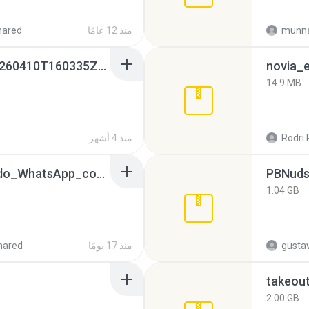
munna
منذ 12 عامًا
hared
whatsapp backups -20260410T160335Z-3-001.zip
novia_e
14.9 MB
Rodri 
منذ 4 أشهر
65536533_Conversa_do_WhatsApp_com_Meu_Esposo.zip
PBNuds
1.04 GB
gusta
منذ 17 يومًا
hared
takeou
2.00 GB