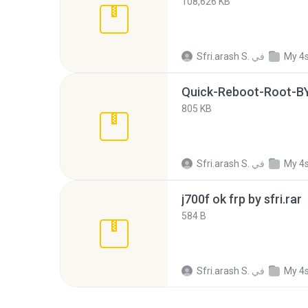
108,626 KB
My 4
في
Sfri.arash S.
Quick-Reboot-Root-BY
805 KB
My 4
في
Sfri.arash S.
j700f ok frp by sfri.rar
584 B
My 4
في
Sfri.arash S.