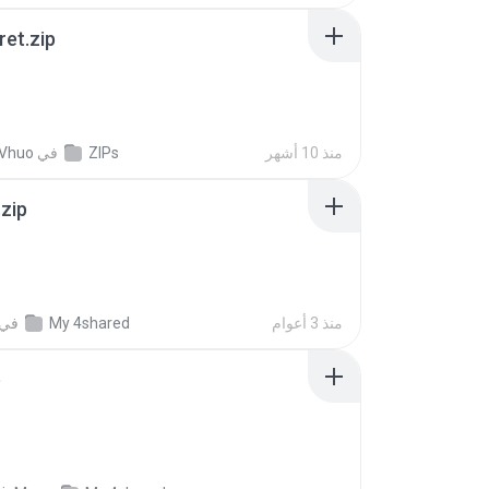
ret.zip
منذ 10 أشهر
ZIPs
في
 Vhuo
.zip
منذ 3 أعوام
My 4shared
في
p