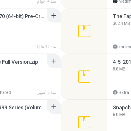
vladim
منذ 4 أعوام
Sony Vegas Pro 12.0.770 (64-bit) Pre-Cracked.zip
The Fap
302.4 MB
raulm
منذ 12 عامًا
ull Version.zip
4-5-201
8.8 MB
منذ 5 أشهر
hared
Junior Miss Pageant 1999 Series (Volume I Part I NC 6).7z
Snapcha
6.0 MB