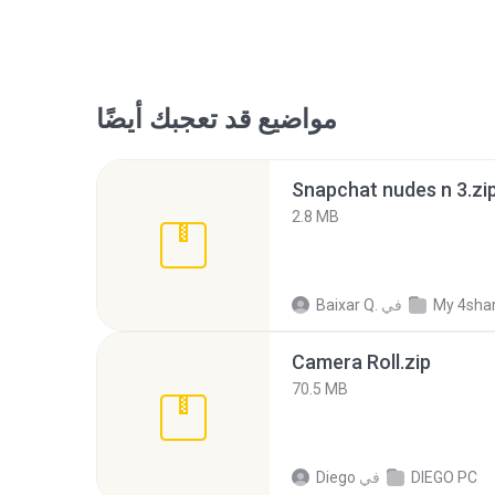
مواضيع قد تعجبك أيضًا
Snapchat nudes n 3.zi
2.8 MB
My 4sha
في
Baixar Q.
Camera Roll.zip
70.5 MB
DIEGO PC
في
Diego