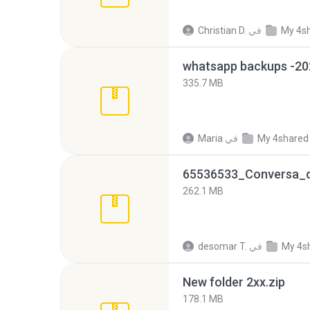
My 4s
في
Christian D.
335.7 MB
My 4shared
في
Maria
262.1 MB
My 4s
في
desomar T.
New folder 2xx.zip
178.1 MB