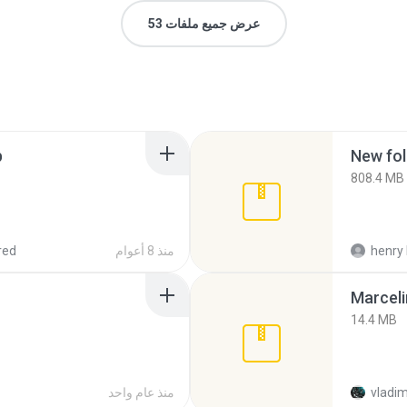
عرض جميع ملفات 53
p
New fol
808.4 MB
henry 
منذ 8 أعوام
red
Marceli
14.4 MB
vladim
منذ عام واحد