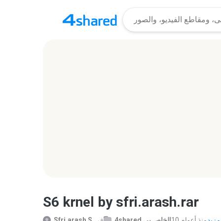
S6 krnel by sfri.arash.rar
10 منذ أعوام
4shared الخاص بي
في
Sfri.arash S.