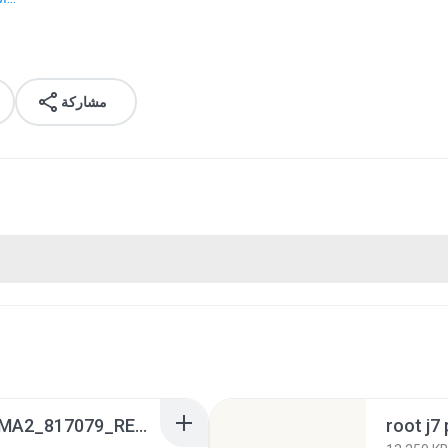
مشاركة
CSC_OJV_I8190OJVAMA2_817079_REV00_user_low_ship.tar.rar
root j7