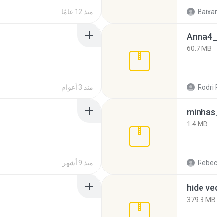
Baixar
منذ 12 عامًا
Anna4_
60.7 MB
Rodri 
منذ 3 أعوام
minhas_
1.4 MB
Rebec
منذ 9 أشهر
hide ve
379.3 MB