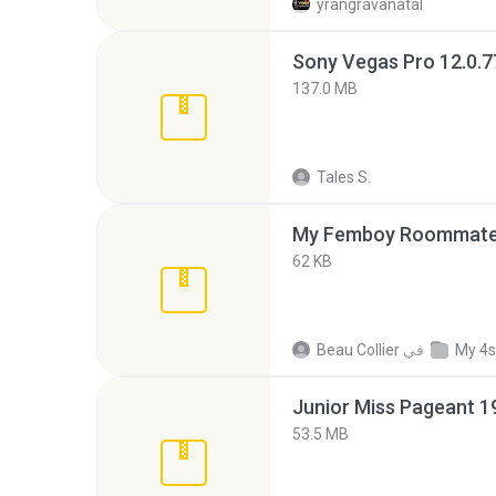
yrangravanatal
137.0 MB
Tales S.
My Femboy Roommate F
62 KB
My 4s
في
Beau Collier
53.5 MB