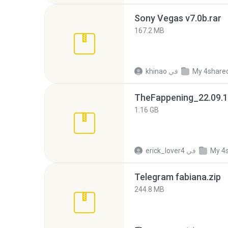
Sony Vegas v7.0b.rar
167.2 MB
My 4share
في
khinao
TheFappening_22.09.1
1.16 GB
My 4
في
erick_lover4
Telegram fabiana.zip
244.8 MB