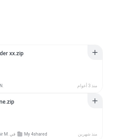
der xx.zip
منذ 3 أعوام
N.
ne.zip
منذ شهرين
My 4shared
في
ir M.