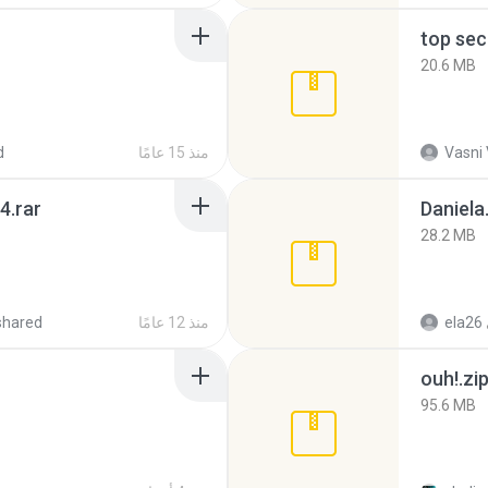
top sec
20.6 MB
Vasni
منذ 15 عامًا
d
4.rar
Daniela
28.2 MB
ela26
منذ 12 عامًا
shared
ouh!.zi
95.6 MB