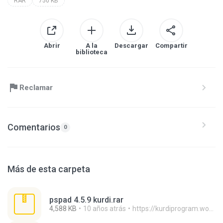
RAR
750 KB
Abrir
A la
Descargar
Compartir
biblioteca
Reclamar
Comentarios
0
Más de esta carpeta
pspad 4.5.9 kurdi.rar
4,588 KB
10 años atrás
https://kurdiprogram.wordpress.com/ H.