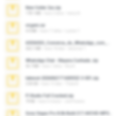
New folder 2xx.zip
178.1 MB
hace 3 años
henry N.
virgem.rar
4.4 MB
hace 17 años
Lucinei 7.
65536533_Conversa_do_WhatsApp_com_Meu_Esposo.zip
262.1 MB
hace 18 días
desomar T.
WhatsApp Chat - Mayara Cunhada .zip
36.7 MB
hace 7 años
Ana K.
takeout-20260621T160055Z-3-001.zip
2.00 GB
hace 15 días
Thata N.
Fl Studio Full Cracked.zip
79 KB
hace 4 meses
Joel Powers
Sony Vegas Pro 8.0b Build 217-AVCHD-MPG-AC3 FIXED.7z