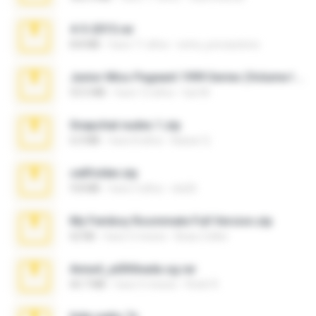
4-5-2015.rar
8.8 MB
hace 11 años
extra_precautions
Junior Miss Pageant 1999 Series (Volume I Part I NC 6).7z
53.5 MB
hace 12 años
luis M.
Snapchat nudes 1.zip
6.0 MB
hace 8 años
Baixar Q.
cellfolder.zip
9.8 MB
hace 3 años
ela26
My Femboy Roommate Full Version.zip
62 KB
hace 5 meses
Beau Collier
Anna4_yd3t0nada.sg.rar
60.7 MB
hace 5 meses
Rodri R.