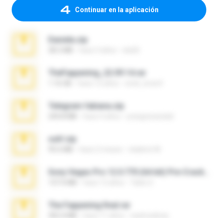
Continuar en la aplicación
Daniela.zip
28.2 MB
hace 3 años
ela26
TheFappening_22.09.14.rar
1.16 GB
hace 12 años
erick_lover4
Telegram fabiana.zip
244.8 MB
hace 4 años
yrangravanatal
ouh!.zip
95.6 MB
hace 2 meses
vladimir M.
Sony Vegas Pro 12.0.770 (64-bit) Pre-Cracked.zip
137.0 MB
hace 12 años
Tales S.
The Fappening final.rar
302.4 MB
hace 11 años
raulmedinax