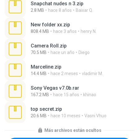
Snapchat nudes n 3.zip
2.8 MB
hace 8 años
Baixar Q.
New folder xx.zip
808.4 MB
hace 3 años
henry N.
Camera Roll.zip
70.5 MB
hace un año
Diego
Marceline.zip
14.4 MB
hace 2 meses
vladimir M.
Sony Vegas v7.0b.rar
167.2 MB
hace 15 años
khinao
top secret.zip
20.6 MB
hace 10 meses
Vasni Vhuo
Más archivos están ocultos