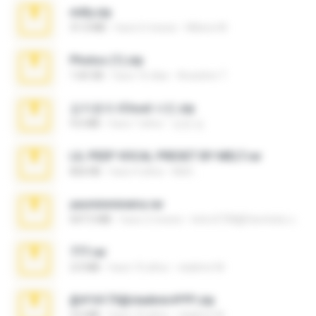
milly.zip
31.0 MB
hace 6 meses
Milene M.
Photos (1).zip
1.60 GB
hace 16 días
Anacleto T.
김지윤의 iCloud 사진.zip
9.6 MB
hace 7 años
성경 김.
LIL PEEP VOCAL PRESET BY MELT.rar
826 KB
hace 4 años
Melt ..
yasminmineira.rar
647.5 MB
hace 2 meses
letiro5708@fanchatu.com
777.rar
2.0 MB
hace 10 años
vladimir M.
@#16173@vladimir#!!!!!!.zip
2.6 MB
hace 10 años
vladimir M.