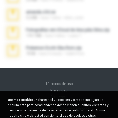
amanda sfd.rar
5.2 MB
hace 7 años
elton_roots
Fotografias em iCloud de Ana julia Silva.zip
174.7 MB
hace 3 años
Luany T.
Pokemon Ecchi Gba Rom.zip
70 KB
hace 4 meses
Caleb Price
Términos de uso
Privacidad
Asistencia
Usamos cookies.
4shared utiliza cookies y otras tecnologías de
No venda mi información personal
seguimiento para comprender de dónde vienen nuestros visitantes y
No comparta mi información personal
mejorar su experiencia de navegación en nuestro sitio web. Al usar
nuestro sitio web, usted consiente el uso de cookies y otras