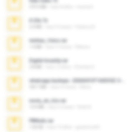
hide vedio.7z
379.3 MB
hace 8 años
munna E.
X-23x.7z
3.4 MB
hace 9 meses
Federico B.
minhas_fotos.rar
1.4 MB
hace 3 meses
Rebeca
Digital Insanity.rar
3.8 MB
hace 12 años
Christian D.
whatsapp backups -20260410T160335Z-3-001.zip
335.7 MB
hace 4 meses
Maria
novia_en_trio.rar
14.9 MB
hace 5 meses
Rodri R.
PBNuds.rar
1.04 GB
hace 10 años
gustavocs64