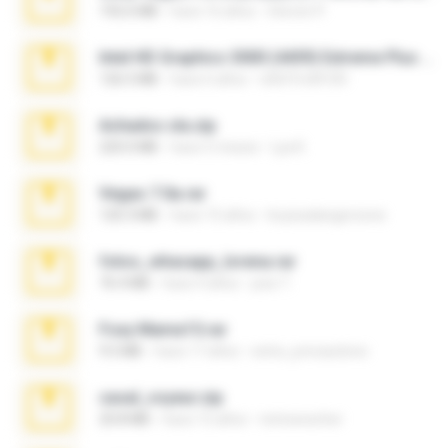
192.6 MB
hace 16 años
Steven P.
Intel HD Graphics 3000 (4459) Extreme Plus 2.0.zip
126.5 MB
hace 6 años
nIGHTmAYOR
Achados sla.zip
220.0 MB
hace 5 meses
Lya K.
Vegas 7.0a.rar
120.3 MB
hace 15 años
boyisadangerzone
fotos_whasapp_lorena.rar
76.4 MB
hace 4 años
jose T.
Foxy Mama15.rar
9.5 MB
hace 17 años
extra_precautions
casal_voyeur.zip
20.8 MB
hace 15 años
netowescher