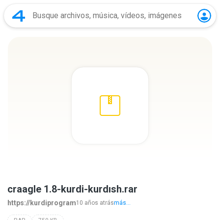
craagle 1.8-kurdi-kurdısh.rar
https://kurdiprogram
10 años atrás
más...