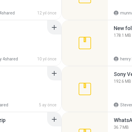
4shared
12 yıl önce
munna
New fol
178.1 MB
y 4shared
10 yıl önce
henry 
192.6 MB
ared
5 ay önce
Steven
zip
WhatsA
36.7 MB