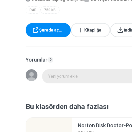
RAR
750 KB
Şurada aç…
Kitaplığa
İndi
Yorumlar
0
Yeni yorum ekle
Bu klasörden daha fazlası
Norton Disk Doctor-Po