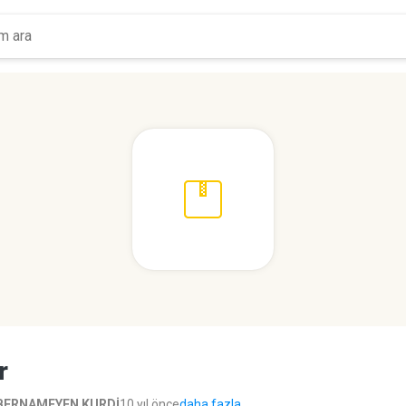
r
BERNAMEYEN KURDİ
10 yıl önce
daha fazla...