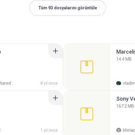
Tüm 93 dosyalarını görüntüle
p
Marceli
14.4 MB
hared
8 yıl önce
vladim
Sony Ve
167.2 MB
C
1 yıl önce
khina