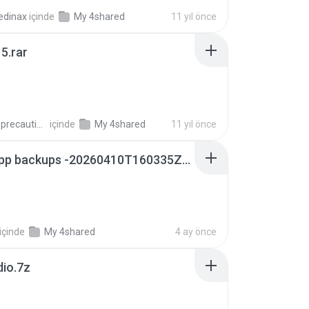
edinax
içinde
My 4shared
11 yıl önce
5.rar
extra_precautions
içinde
My 4shared
11 yıl önce
whatsapp backups -20260410T160335Z-3-001.zip
içinde
My 4shared
4 ay önce
dio.7z