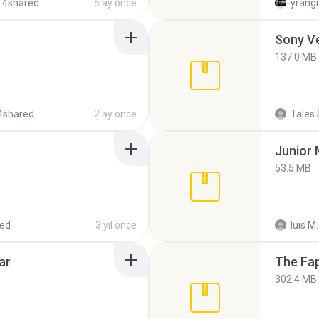
 4shared
5 ay önce
yrang
137.0 MB
4shared
2 ay önce
Tales 
53.5 MB
red
3 yıl önce
luis M.
ar
The Fap
302.4 MB