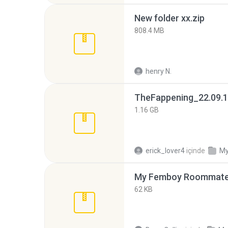
New folder xx.zip
808.4 MB
henry N.
TheFappening_22.09.1
1.16 GB
erick_lover4
içinde
My
My Femboy Roommate F
62 KB