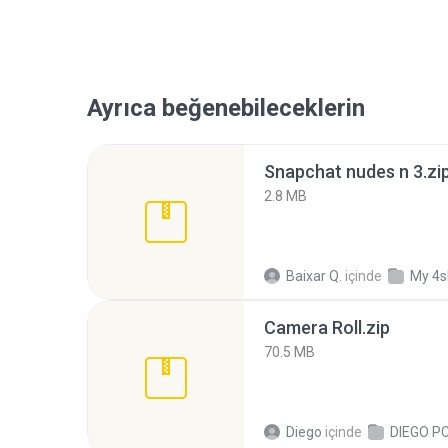
Ayrıca beğenebileceklerin
Snapchat nudes n 3.zi
2.8 MB
Baixar Q.
içinde
My 4s
Camera Roll.zip
70.5 MB
Diego
içinde
DIEGO P