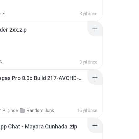
 E.
8 yıl önce
der 2xx.zip
N.
3 yıl önce
Sony Vegas Pro 8.0b Build 217-AVCHD-MPG-AC3 FIXED.7z
 P.
içinde
Random Junk
16 yıl önce
pp Chat - Mayara Cunhada .zip