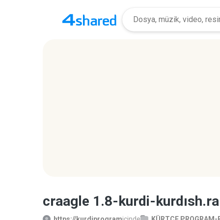
craagle 1.8-kurdi-kurdısh.ra
https://kurdiprogram
içinde
KÜRTÇE PROGRAM-