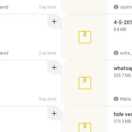
ared
5 ay önce
raulm
4-5-201
8.8 MB
ared
2 ay önce
335.7 MB
9 ay önce
Maria
hide ve
379.3 MB