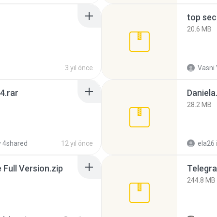
top sec
20.6 MB
3 yıl önce
Vasni
4.rar
Daniela
28.2 MB
 4shared
12 yıl önce
ela26
ull Version.zip
Telegra
244.8 MB