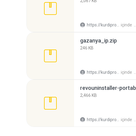
2,067 KB
https://kurdiprogram.wordpress.com/ H.
içinde
gazanya_ip.zip
246 KB
https://kurdiprogram.wordpress.com/ H.
içinde
revouninstaller-portab
2,466 KB
https://kurdiprogram.wordpress.com/ H.
içinde