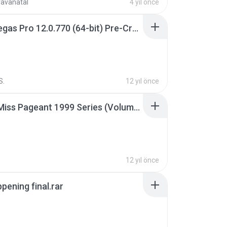
ravanatal
4 yıl önce
Sony Vegas Pro 12.0.770 (64-bit) Pre-Cracked.zip
S.
12 yıl önce
Junior Miss Pageant 1999 Series (Volume I Part I NC 6).7z
12 yıl önce
pening final.rar