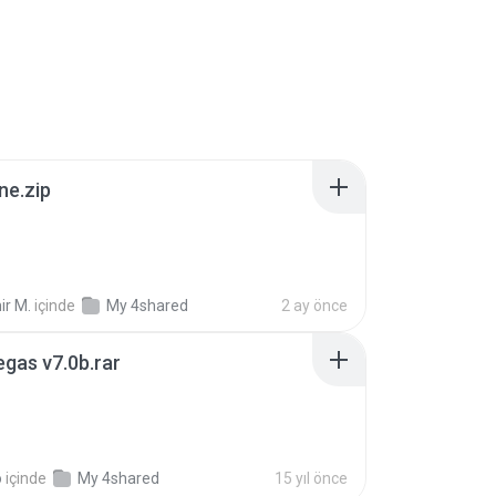
ne.zip
ir M.
içinde
My 4shared
2 ay önce
gas v7.0b.rar
o
içinde
My 4shared
15 yıl önce