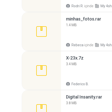
Rodri R.
içinde
My 4sh
minhas_fotos.rar
1.4 MB
Rebeca
içinde
My 4sh
X-23x.7z
3.4 MB
Federico B.
Digital Insanity.rar
3.8 MB