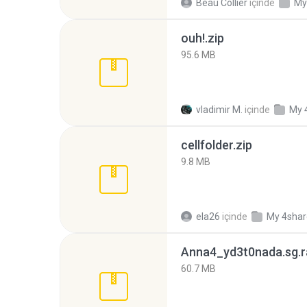
Beau Collier
içinde
My
ouh!.zip
95.6 MB
vladimir M.
içinde
My 
cellfolder.zip
9.8 MB
ela26
içinde
My 4sha
Anna4_yd3t0nada.sg.r
60.7 MB