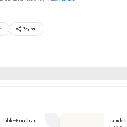
r
Paylaş
rtable-Kurdî.rar