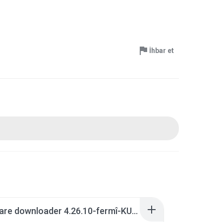
İhbar et
rapidshare downloader 4.26.10-fermî-KURDİ-KURTÇE.rar