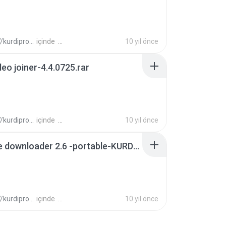
ogram.wordpress.com/ H.
içinde
10 yıl önce
deo joiner-4.4.0725.rar
ogram.wordpress.com/ H.
içinde
10 yıl önce
youtube downloader 2.6 -portable-KURDİ.rar
ogram.wordpress.com/ H.
içinde
10 yıl önce