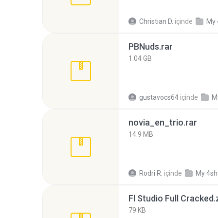
Christian D.
içinde
My 
PBNuds.rar
1.04 GB
gustavocs64
içinde
M
novia_en_trio.rar
14.9 MB
Rodri R.
içinde
My 4sh
Fl Studio Full Cracked.
79 KB