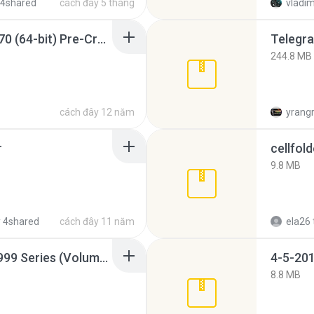
 4shared
cách đây 5 tháng
vladim
Sony Vegas Pro 12.0.770 (64-bit) Pre-Cracked.zip
Telegra
244.8 MB
cách đây 12 năm
yrang
r
cellfold
9.8 MB
 4shared
cách đây 11 năm
ela26
Junior Miss Pageant 1999 Series (Volume I Part I NC 6).7z
4-5-201
8.8 MB