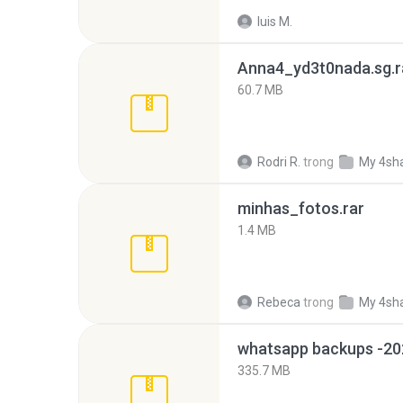
luis M.
Anna4_yd3t0nada.sg.r
60.7 MB
Rodri R.
trong
My 4sh
minhas_fotos.rar
1.4 MB
Rebeca
trong
My 4sh
335.7 MB