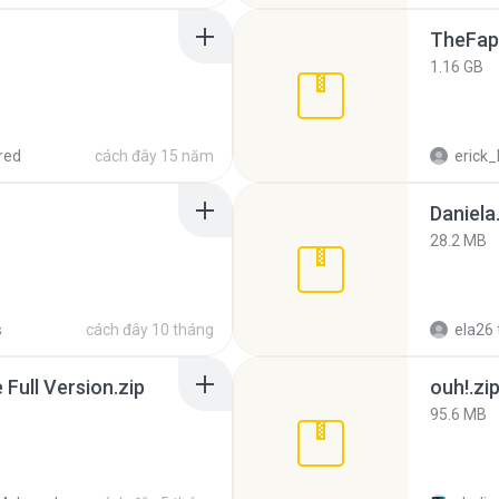
TheFap
1.16 GB
red
cách đây 15 năm
erick_
Daniela
28.2 MB
s
cách đây 10 tháng
ela26
ull Version.zip
ouh!.zi
95.6 MB