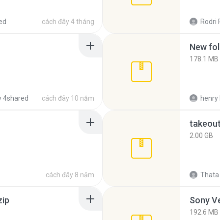
ed
cách đây 4 tháng
Rodri 
New fol
178.1 MB
 4shared
cách đây 10 năm
henry 
takeou
2.00 GB
cách đây 8 năm
Thata 
zip
192.6 MB