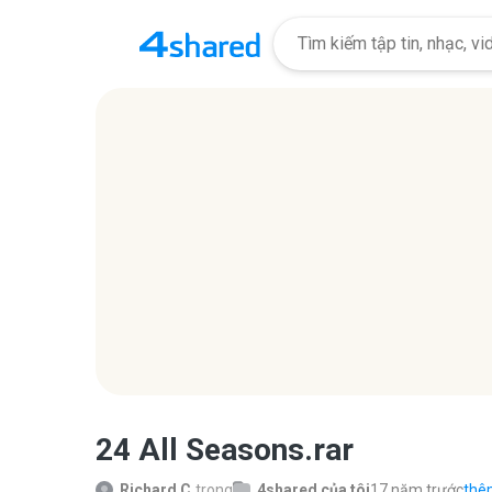
24 All Seasons.rar
Richard C.
trong
4shared của tôi
17 năm trước
thêm