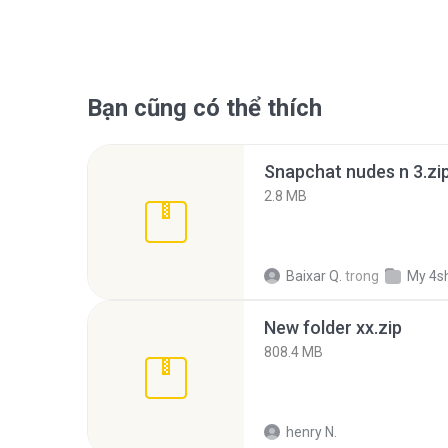
Bạn cũng có thể thích
Snapchat nudes n 3.zi
2.8 MB
Baixar Q.
trong
My 4s
New folder xx.zip
808.4 MB
henry N.