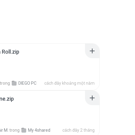
Roll.zip
trong
DIEGO PC
cách đây khoảng một năm
ne.zip
ir M.
trong
My 4shared
cách đây 2 tháng