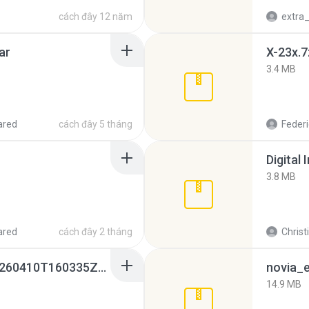
cách đây 12 năm
ar
X-23x.7
3.4 MB
ared
cách đây 5 tháng
Federi
Digital 
3.8 MB
ared
cách đây 2 tháng
Christ
whatsapp backups -20260410T160335Z-3-001.zip
novia_e
14.9 MB