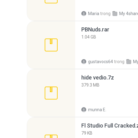
Maria
trong
My 4shar
PBNuds.rar
1.04 GB
gustavocs64
trong
My
hide vedio.7z
379.3 MB
munna E.
Fl Studio Full Cracked.
79 KB