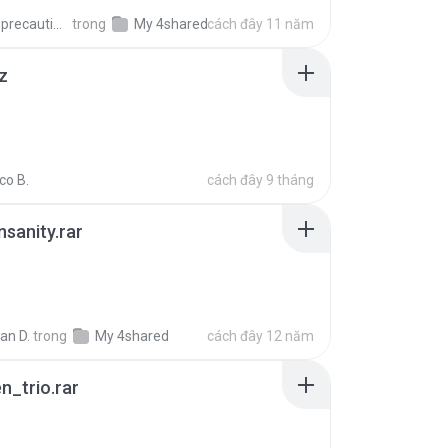
extra_precautions
trong
My 4shared
cách đây 11 năm
z
co B.
cách đây 9 tháng
Insanity.rar
ian D.
trong
My 4shared
cách đây 12 năm
n_trio.rar