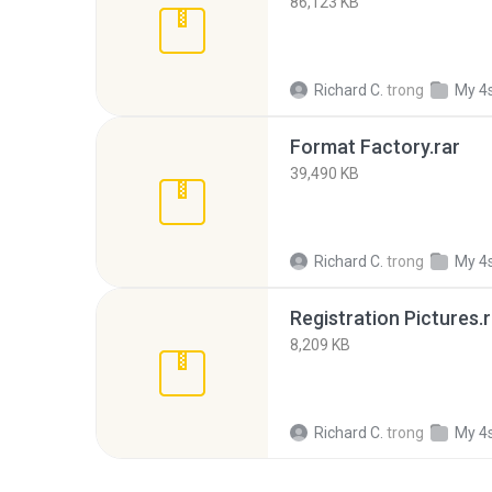
86,123 KB
Richard C.
trong
My 4
Format Factory.rar
39,490 KB
Richard C.
trong
My 4
Registration Pictures.r
8,209 KB
Richard C.
trong
My 4