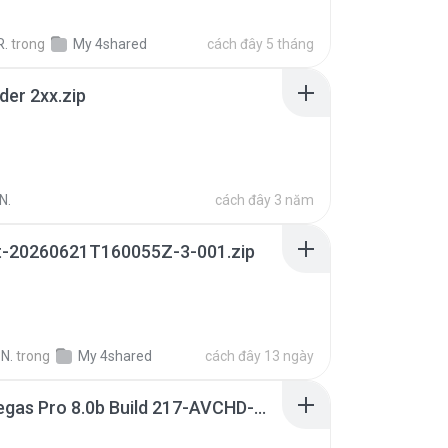
R.
trong
My 4shared
cách đây 5 tháng
der 2xx.zip
N.
cách đây 3 năm
t-20260621T160055Z-3-001.zip
N.
trong
My 4shared
cách đây 13 ngày
Sony Vegas Pro 8.0b Build 217-AVCHD-MPG-AC3 FIXED.7z