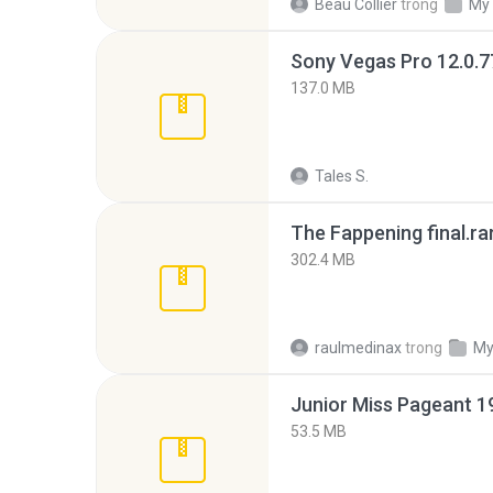
Beau Collier
trong
My
137.0 MB
Tales S.
The Fappening final.ra
302.4 MB
raulmedinax
trong
My
53.5 MB