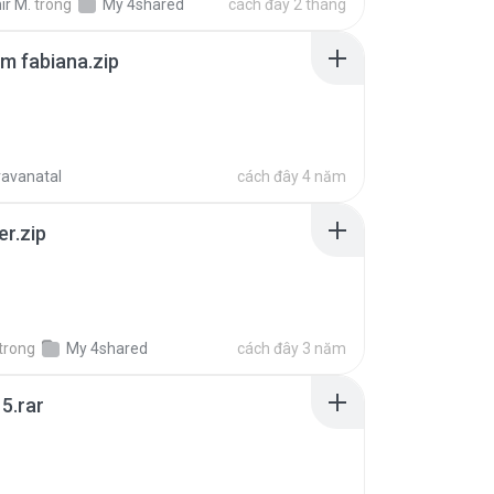
ir M.
trong
My 4shared
cách đây 2 tháng
m fabiana.zip
ravanatal
cách đây 4 năm
er.zip
trong
My 4shared
cách đây 3 năm
5.rar