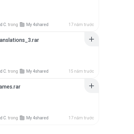
B
d C.
trong
My 4shared
17 năm trước
ranslations_3.rar
B
d C.
trong
My 4shared
15 năm trước
ames.rar
B
d C.
trong
My 4shared
17 năm trước