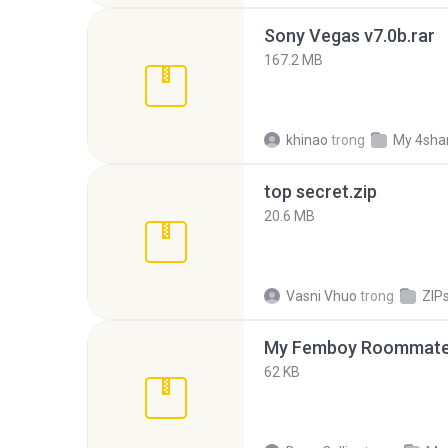
Sony Vegas v7.0b.rar
167.2 MB
khinao
trong
My 4sha
top secret.zip
20.6 MB
Vasni Vhuo
trong
ZIP
My Femboy Roommate F
62 KB