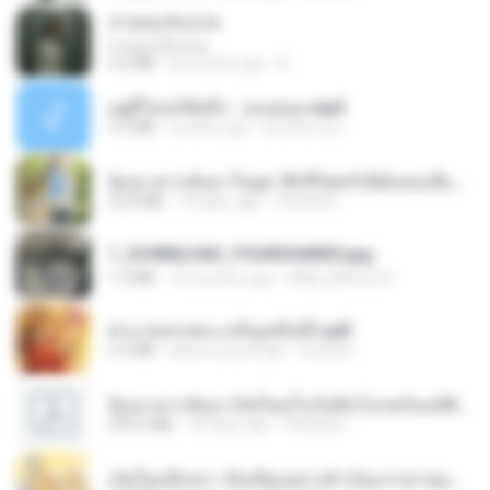
สายลมเจ็บปวด
สายลมเจ็บปวด
4.0 MB
8 months ago
D
อยู่ที่ไหนก็คิดถึง - เมนทอล.mp3
4.2 MB
2 years ago
มันไม้สาย ม.
ย้อนเวลากลับมาในยุค 70 ชีวิตครั้งนี้ฉันขอเลือกเอง จบ.pdf
32.8 MB
18 days ago
Pandarin
1_DOWNLOAD_FOURSHARED.jpg
1.9 MB
12 months ago
Wtlprodthree A.
ฝ่าบาททรงพระเจริญหมื่นปี1.pdf
6.4 MB
about a year ago
Orasa K.
ย้อนเวลากลับมาเกิดใหม่ในวันสิ้นโลกพร้อมมิติส่วนตัว 1-443 [จบ] - 揍趴长颈鹿.pdf
499.6 MB
18 days ago
Pandarin
เกิดใหม่อีกครา อี๋เหนียงอย่างข้าเป็นภรรยาขุนนาง 1_ST.pdf