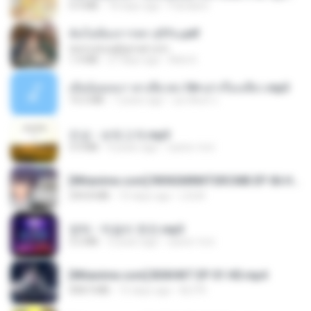
4.9 MB
18 days ago
Pandarin
ฉันไม่ต้องการพร สุจิรัน.pdf
tanmobza@gmail.com
1.4 MB
27 days ago
Mob K.
เมียน้อยเหงา พาเสียวค่ะ18+เล่าเรื่องเสียว.mp3
14.2 MB
7 years ago
อมรพันธ์ จ.
진성 - 보릿고개.mp3
3.4 MB
4 years ago
castor-trot
[Witanime.com] RKNGMNNTSRCMB EP 06 HD.mp4
294.8 MB
10 days ago
LOLKI
영탁 - 막걸리 한잔.mp3
3.2 MB
3 years ago
castor-trot
[Witanime.com] BSKHKT EP 01 HD.mp4
408.9 MB
15 days ago
BLITR