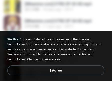
[Witanime.com] DTRD EP 03 HD.mp4
321.3 MB
18 days ago
DRTY
[Witanime.com] DTRD EP 04 HD.mp4
279.0 MB
11 days ago
DRTY
LOVE ATTACK
We Use Cookies.
4shared uses cookies and other tracking
LOVE ATTACK
technologies to understand where our visitors are coming from and
7.1 MB
about a year ago
지빈 임.
improve your browsing experience on our Website. By using our
Website, you consent to our use of cookies and other tracking
Air Hostess S01 E01.mp4
technologies.
Change my preferences
174.4 MB
3 months ago
민호 이.
I Agree
나훈아 - 영영.mp3
3.5 MB
4 years ago
castor-trot
신유리) 유두자위 A to Z.mp3
256.6 MB
2 years ago
좀비고4인커플 좀.
배금성 - 사랑이 비를 맞아요.mp3
3.5 MB
4 years ago
castor-trot