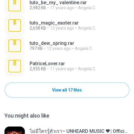
tuto_be_my_ valentine.rar
2,982 KB
11 years ago
Angela C.
tuto_magic_easter.rar
2,638 KB
12 years ago
Angela C.
tuto_dew_spring.rar
797 KB
12 years ago
Angela C.
PatriceLover.rar
2,935 KB
11 years ago
Angela C.
View all 17 files
You might also like
ไม่มีใครรู้ตัวเรา– UNHEARD MUSIC 🖤| Official Lyric Video | เพลงสู้ชีวิต