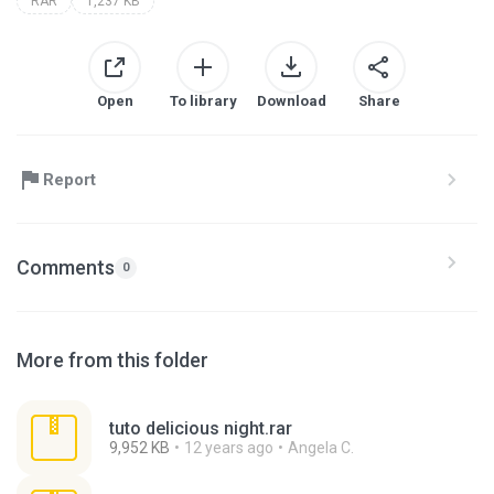
RAR
1,237 KB
Open
To library
Download
Share
Report
Comments
0
More from this folder
tuto delicious night.rar
9,952 KB
12 years ago
Angela C.