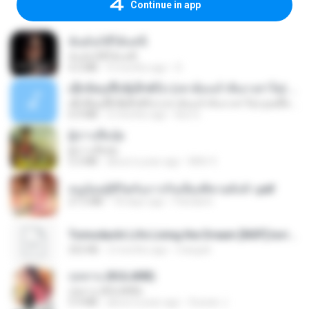
Continue in app
ฉันมันก็ดีได้แค่นี้
ฉันมันก็ดีได้แค่นี้
4.2 MB
9 months ago
D
ເຊົາຮ້ອງເຖົ້າຊິເອົາທໍ່ໃດ (เซาฮ้องเถ้าสิเอาเท่าใด) ບຸນເກີດ ຫນູຫ່ວງ ft. ໂສພາ ຈຸນທະລາ
ເຊົາຮ້ອງເຖົ້າຊິເອົາທໍ່ໃດ (เซาฮ้องเถ้าสิเอาเท่าใด) ບຸນເກີດ ຫນູຫ່ວງ ft. ໂສພາ ຈຸນທະລາ
6.0 MB
2 months ago
But G.
ผู้บ่าวเสื้อปุ๋ย
ผู้บ่าวเสื้อปุ๋ย
5.2 MB
about a year ago
Mith 9.
หนูน้อยสู้ชีวิตกับภารกิจเลี้ยงพี่ชายทั้งห้า.pdf
27.2 MB
18 days ago
Pandarin
Tomodachi Life Living the Dream [NSP].torrent
252 KB
2 months ago
margob
กุหลาบ (KULARB)
กุหลาบ (KULARB)
5.9 MB
about a year ago
Suwan J.