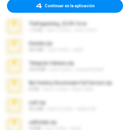
Continuar en la aplicación
TheFappening_22.09.14.rar
1.16 GB
hace 12 años
erick_lover4
Daniela.zip
28.2 MB
hace 3 años
ela26
Telegram fabiana.zip
244.8 MB
hace 4 años
yrangravanatal
My Femboy Roommate Full Version.zip
62 KB
hace 5 meses
Beau Collier
ouh!.zip
95.6 MB
hace 2 meses
vladimir M.
cellfolder.zip
9.8 MB
hace 3 años
ela26