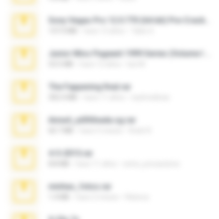
Sony Vegas Pro 12.0.770 (64-bit) Pre-Cracked.zip
137.0 MB
hace 12 años
Tales S.
Junior Miss Pageant 1999 Series (Volume I Part I NC 6).7z
53.5 MB
hace 12 años
luis M.
The Fappening final.rar
302.4 MB
hace 11 años
raulmedinax
Anna4_yd3t0nada.sg.rar
60.7 MB
hace 5 meses
Rodri R.
4-5-2015.rar
8.8 MB
hace 11 años
extra_precautions
minhas_fotos.rar
1.4 MB
hace 2 meses
Rebeca