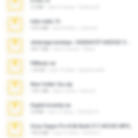
X-23x.7z
3.4 MB
hace 9 meses
Federico B.
hide vedio.7z
379.3 MB
hace 8 años
munna E.
whatsapp backups -20260410T160335Z-3-001.zip
335.7 MB
hace 4 meses
Maria
PBNuds.rar
1.04 GB
hace 10 años
gustavocs64
New folder 2xx.zip
178.1 MB
hace 3 años
henry N.
Digital Insanity.rar
3.8 MB
hace 12 años
Christian D.
Sony Vegas Pro 8.0b Build 217-AVCHD-MPG-AC3 FIXED.7z
192.6 MB
hace 16 años
Steven P.