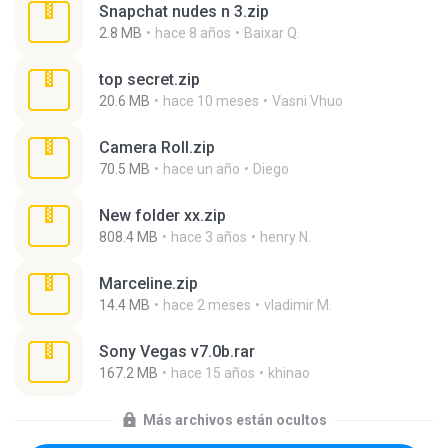
Snapchat nudes n 3.zip
2.8 MB
hace 8 años
Baixar Q.
top secret.zip
20.6 MB
hace 10 meses
Vasni Vhuo
Camera Roll.zip
70.5 MB
hace un año
Diego
New folder xx.zip
808.4 MB
hace 3 años
henry N.
Marceline.zip
14.4 MB
hace 2 meses
vladimir M.
Sony Vegas v7.0b.rar
167.2 MB
hace 15 años
khinao
Más archivos están ocultos