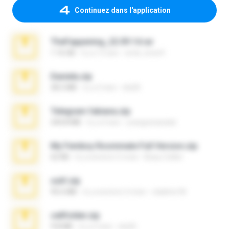
Continuez dans l'application
TheFappening_22.09.14.rar
1.16 GB
il y a 12 ans
erick_lover4
Daniela.zip
28.2 MB
il y a 3 ans
ela26
Telegram fabiana.zip
244.8 MB
il y a 4 ans
yrangravanatal
My Femboy Roommate Full Version.zip
62 KB
il y a environ 5 mois
Beau Collier
ouh!.zip
95.6 MB
il y a environ 2 mois
vladimir M.
cellfolder.zip
9.8 MB
il y a 3 ans
ela26