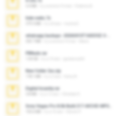
X-23x.7z
3.4 MB
il y a environ 9 mois
Federico B.
hide vedio.7z
379.3 MB
il y a 8 ans
munna E.
whatsapp backups -20260410T160335Z-3-001.zip
335.7 MB
il y a environ 4 mois
Maria
PBNuds.rar
1.04 GB
il y a 10 ans
gustavocs64
New folder 2xx.zip
178.1 MB
il y a 3 ans
henry N.
Digital Insanity.rar
3.8 MB
il y a 12 ans
Christian D.
Sony Vegas Pro 8.0b Build 217-AVCHD-MPG-AC3 FIXED.7z
192.6 MB
il y a 16 ans
Steven P.