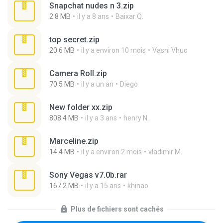
Snapchat nudes n 3.zip
2.8 MB
il y a 8 ans
Baixar Q.
top secret.zip
20.6 MB
il y a environ 10 mois
Vasni Vhuo
Camera Roll.zip
70.5 MB
il y a un an
Diego
New folder xx.zip
808.4 MB
il y a 3 ans
henry N.
Marceline.zip
14.4 MB
il y a environ 2 mois
vladimir M.
Sony Vegas v7.0b.rar
167.2 MB
il y a 15 ans
khinao
Plus de fichiers sont cachés