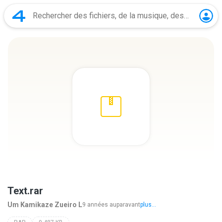
Text.rar
Um Kamikaze Zueiro L
9 années auparavant
plus...