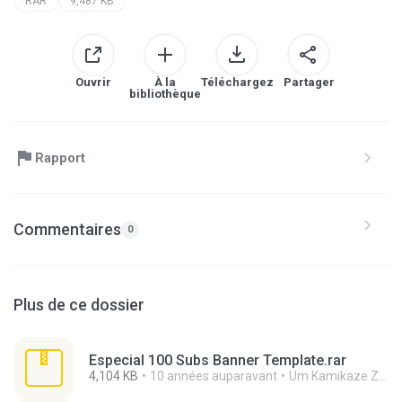
RAR
9,487 KB
Ouvrir
À la
Téléchargez
Partager
bibliothèque
Rapport
Commentaires
0
Plus de ce dossier
Especial 100 Subs Banner Template.rar
4,104 KB
10 années auparavant
Um Kamikaze Zueiro L.