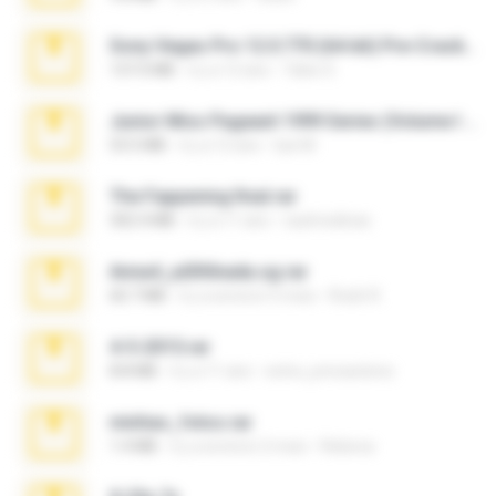
Sony Vegas Pro 12.0.770 (64-bit) Pre-Cracked.zip
137.0 MB
il y a 12 ans
Tales S.
Junior Miss Pageant 1999 Series (Volume I Part I NC 6).7z
53.5 MB
il y a 12 ans
luis M.
The Fappening final.rar
302.4 MB
il y a 11 ans
raulmedinax
Anna4_yd3t0nada.sg.rar
60.7 MB
il y a environ 5 mois
Rodri R.
4-5-2015.rar
8.8 MB
il y a 11 ans
extra_precautions
minhas_fotos.rar
1.4 MB
il y a environ 2 mois
Rebeca