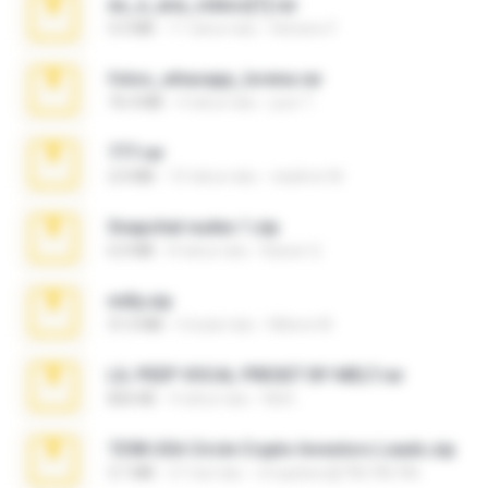
eu_e_ana_videos[1].rar
5.5 MB
11 tahun lalu
Adriano F.
fotos_whasapp_lorena.rar
76.4 MB
4 tahun lalu
jose T.
777.rar
2.0 MB
10 tahun lalu
vladimir M.
Snapchat nudes 1.zip
6.0 MB
8 tahun lalu
Baixar Q.
milly.zip
31.0 MB
6 bulan lalu
Milene M.
LIL PEEP VOCAL PRESET BY MELT.rar
826 KB
4 tahun lalu
Melt ..
7258 USA Circle Crypto Investors Leads.zip
3.1 MB
21 hari lalu
cmqadeer@786786786