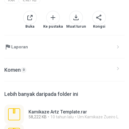
RAR
9,487 KB
Buka
Ke pustaka
Muat turun
Kongsi
Laporan
Komen
0
Lebih banyak daripada folder ini
Kamikaze Artz Template.rar
58,222 KB
10 tahun lalu
Um Kamikaze Zueiro L.