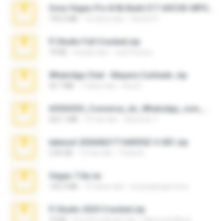
Sony Vegas Pro 8.0b Build 217-AVCHD-MPG-AC3 FIXED.7z
192.6 MB
16 tahun lalu
Steven P.
Fl Studio Full Cracked.zip
79 KB
4 bulan lalu
Joel Powers
WhatsApp Chat - Mayara Cunhada .zip
36.7 MB
7 tahun lalu
Ana K.
65536533_Conversa_do_WhatsApp_com_Meu_Esposo.zip
262.1 MB
16 hari lalu
desomar T.
takeout-20260621T160055Z-3-001.zip
2.00 GB
13 hari lalu
Thata N.
Vegas 7.0a.rar
120.3 MB
15 tahun lalu
boyisadangerzone
Fl Studio 2025 Cracked.zip
73 KB
kira-kira sebulan lalu
Maverick Mayer