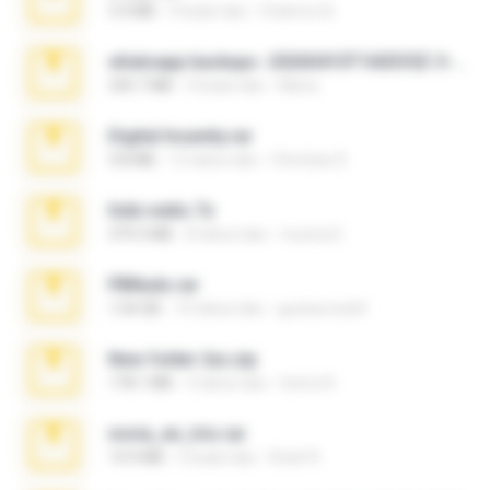
3.4 MB
9 bulan lalu
Federico B.
whatsapp backups -20260410T160335Z-3-001.zip
335.7 MB
4 bulan lalu
Maria
Digital Insanity.rar
3.8 MB
12 tahun lalu
Christian D.
hide vedio.7z
379.3 MB
8 tahun lalu
munna E.
PBNuds.rar
1.04 GB
10 tahun lalu
gustavocs64
New folder 2xx.zip
178.1 MB
3 tahun lalu
henry N.
novia_en_trio.rar
14.9 MB
5 bulan lalu
Rodri R.