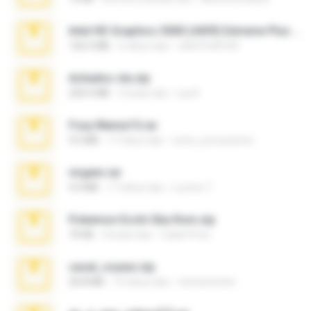
Intel HD Graphics 3000 (4459) Extreme Plus 2.0.zip
126.5 MB
6 tahun lalu
nIGHTmAYOR
Achados sla.zip
220.0 MB
5 bulan lalu
Lya K.
Foxy Mama15.rar
9.5 MB
17 tahun lalu
extra_precautions
virgem.rar
4.4 MB
17 tahun lalu
Lucinei 7.
Pokemon Ecchi Gba Rom.zip
70 KB
4 bulan lalu
Caleb Price
casal_voyeur.zip
20.8 MB
15 tahun lalu
netowescher