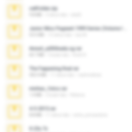
cellfolder.zip
9.8 MB
3 tahun lalu
ela26
Junior Miss Pageant 1999 Series (Volume I Part I NC 6).7z
53.5 MB
12 tahun lalu
luis M.
Anna4_yd3t0nada.sg.rar
60.7 MB
5 bulan lalu
Rodri R.
The Fappening final.rar
302.4 MB
11 tahun lalu
raulmedinax
minhas_fotos.rar
1.4 MB
2 bulan lalu
Rebeca
4-5-2015.rar
8.8 MB
11 tahun lalu
extra_precautions
X-23x.7z