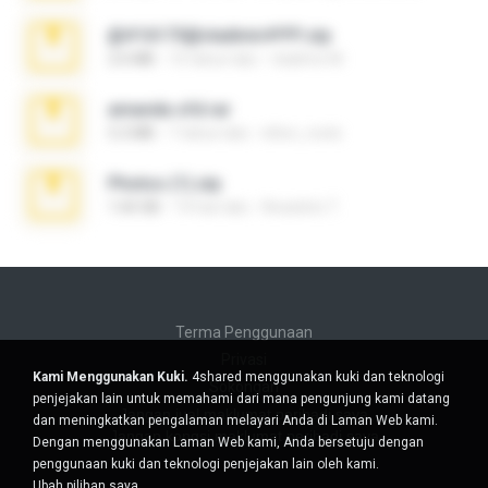
@#16173@vladimir#!!!!!!.zip
2.6 MB
10 tahun lalu
vladimir M.
amanda sfd.rar
5.2 MB
7 tahun lalu
elton_roots
Photos (1).zip
1.60 GB
14 hari lalu
Anacleto T.
Terma Penggunaan
Privasi
Kami Menggunakan Kuki.
4shared menggunakan kuki dan teknologi
Sokongan
penjejakan lain untuk memahami dari mana pengunjung kami datang
Jangan jual maklumat peribadi saya
dan meningkatkan pengalaman melayari Anda di Laman Web kami.
Jangan kongsi maklumat peribadi saya
Dengan menggunakan Laman Web kami, Anda bersetuju dengan
penggunaan kuki dan teknologi penjejakan lain oleh kami.
Ubah pilihan saya