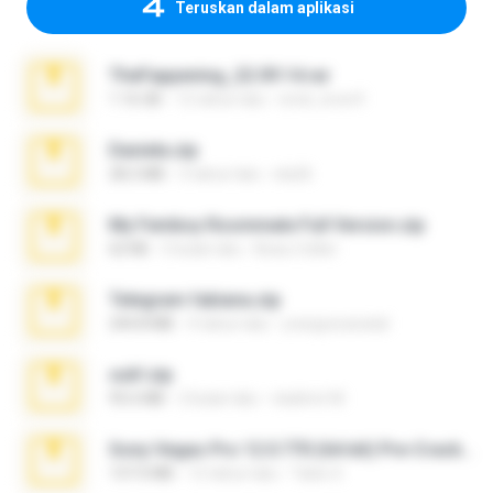
Teruskan dalam aplikasi
TheFappening_22.09.14.rar
1.16 GB
12 tahun lalu
erick_lover4
Daniela.zip
28.2 MB
3 tahun lalu
ela26
My Femboy Roommate Full Version.zip
62 KB
5 bulan lalu
Beau Collier
Telegram fabiana.zip
244.8 MB
4 tahun lalu
yrangravanatal
ouh!.zip
95.6 MB
2 bulan lalu
vladimir M.
Sony Vegas Pro 12.0.770 (64-bit) Pre-Cracked.zip
137.0 MB
12 tahun lalu
Tales S.