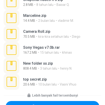
2.8 MB
8 tahun lalu
Baixar Q.
Marceline.zip
14.4 MB
2 bulan lalu
vladimir M.
Camera Roll.zip
70.5 MB
kira-kira setahun lalu
Diego
Sony Vegas v7.0b.rar
167.2 MB
15 tahun lalu
khinao
New folder xx.zip
808.4 MB
3 tahun lalu
henry N.
top secret.zip
20.6 MB
10 bulan lalu
Vasni Vhuo
Lebih banyak fail tersembunyi