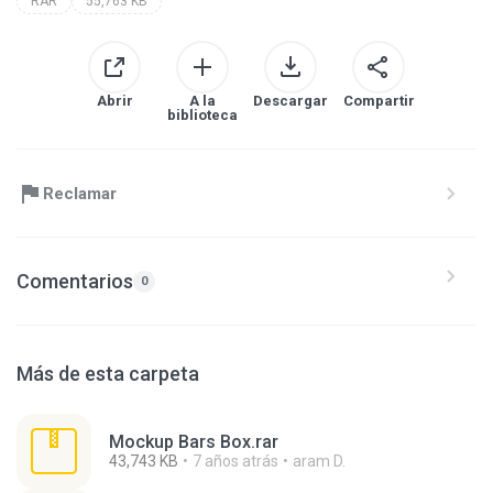
RAR
55,763 KB
Abrir
A la
Descargar
Compartir
biblioteca
Reclamar
Comentarios
0
Más de esta carpeta
Mockup Bars Box.rar
43,743 KB
7 años atrás
aram D.