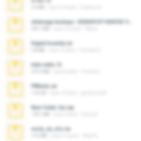
X-23x.7z
3.4 MB
hace 9 meses
Federico B.
whatsapp backups -20260410T160335Z-3-001.zip
335.7 MB
hace 4 meses
Maria
Digital Insanity.rar
3.8 MB
hace 12 años
Christian D.
hide vedio.7z
379.3 MB
hace 8 años
munna E.
PBNuds.rar
1.04 GB
hace 10 años
gustavocs64
New folder 2xx.zip
178.1 MB
hace 3 años
henry N.
novia_en_trio.rar
14.9 MB
hace 5 meses
Rodri R.