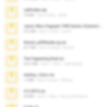
cellfolder.zip
9.8 MB
hace 3 años
ela26
Junior Miss Pageant 1999 Series (Volume I Part I NC 6).7z
53.5 MB
hace 12 años
luis M.
Anna4_yd3t0nada.sg.rar
60.7 MB
hace 5 meses
Rodri R.
The Fappening final.rar
302.4 MB
hace 11 años
raulmedinax
minhas_fotos.rar
1.4 MB
hace 2 meses
Rebeca
4-5-2015.rar
8.8 MB
hace 11 años
extra_precautions