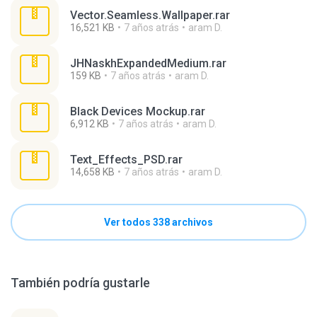
Vector.Seamless.Wallpaper.rar
16,521 KB
7 años atrás
aram D.
JHNaskhExpandedMedium.rar
159 KB
7 años atrás
aram D.
Black Devices Mockup.rar
6,912 KB
7 años atrás
aram D.
Text_Effects_PSD.rar
14,658 KB
7 años atrás
aram D.
Ver todos 338 archivos
También podría gustarle