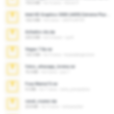
192.6 MB
há 16 anos
Steven P.
Intel HD Graphics 3000 (4459) Extreme Plus 2.0.zip
126.5 MB
há 6 anos
nIGHTmAYOR
Achados sla.zip
220.0 MB
há 5 meses
Lya K.
Vegas 7.0a.rar
120.3 MB
há 15 anos
boyisadangerzone
fotos_whasapp_lorena.rar
76.4 MB
há 4 anos
jose T.
Foxy Mama15.rar
9.5 MB
há 17 anos
extra_precautions
casal_voyeur.zip
20.8 MB
há 15 anos
netowescher