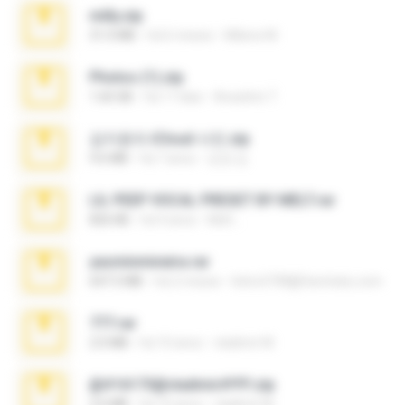
milly.zip
31.0 MB
há 6 meses
Milene M.
Photos (1).zip
1.60 GB
há 17 dias
Anacleto T.
김지윤의 iCloud 사진.zip
9.6 MB
há 7 anos
성경 김.
LIL PEEP VOCAL PRESET BY MELT.rar
826 KB
há 4 anos
Melt ..
yasminmineira.rar
647.5 MB
há 2 meses
letiro5708@fanchatu.com
777.rar
2.0 MB
há 10 anos
vladimir M.
@#16173@vladimir#!!!!!!.zip
2.6 MB
há 10 anos
vladimir M.