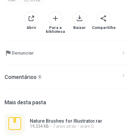
RAR
55,763 KB
Abrir
Para a
Baixar
Compartilhe
biblioteca
Denunciar
Comentários
0
Mais desta pasta
Nature Brushes for Illustrator.rar
19,334 KB
7 anos atrás
aram D.