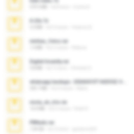
hide vedio.7z
379.3 MB
há 8 anos
munna E.
X-23x.7z
3.4 MB
há 9 meses
Federico B.
minhas_fotos.rar
1.4 MB
há 3 meses
Rebeca
Digital Insanity.rar
3.8 MB
há 12 anos
Christian D.
whatsapp backups -20260410T160335Z-3-001.zip
335.7 MB
há 4 meses
Maria
novia_en_trio.rar
14.9 MB
há 5 meses
Rodri R.
PBNuds.rar
1.04 GB
há 10 anos
gustavocs64