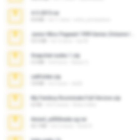
4-5-2015.rar
8.8 MB
há 11 anos
extra_precautions
Junior Miss Pageant 1999 Series (Volume I Part I NC 6).7z
53.5 MB
há 12 anos
luis M.
Snapchat nudes 1.zip
6.0 MB
há 8 anos
Baixar Q.
cellfolder.zip
9.8 MB
há 3 anos
ela26
My Femboy Roommate Full Version.zip
62 KB
há 5 meses
Beau Collier
Anna4_yd3t0nada.sg.rar
60.7 MB
há 5 meses
Rodri R.