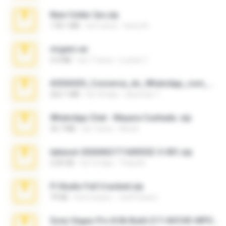
New folder 2xx.zip
178.1 MB
há 3 anos
henry N.
virgem.rar
4.4 MB
há 17 anos
Lucinei 7.
65536533_Conversa_do_WhatsApp_com_Meu_Esposo.zip
262.1 MB
há 18 dias
desomar T.
WhatsApp Chat - Mayara Cunhada .zip
36.7 MB
há 7 anos
Ana K.
takeout-20260621T160055Z-3-001.zip
2.00 GB
há 15 dias
Thata N.
Fl Studio Full Cracked.zip
79 KB
há 4 meses
Joel Powers
Sony Vegas Pro 8.0b Build 217-AVCHD-MPG-AC3 FIXED.7z