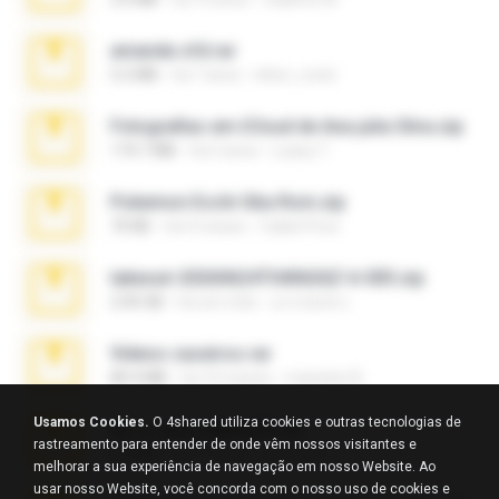
amanda sfd.rar
5.2 MB
há 7 anos
elton_roots
Fotografias em iCloud de Ana julia Silva.zip
174.7 MB
há 3 anos
Luany T.
Pokemon Ecchi Gba Rom.zip
70 KB
há 4 meses
Caleb Price
takeout-20260624T040626Z-6-003.zip
2.00 GB
há um mês
อรรถพงษ์ บ.
Videos caseiros.rar
89.4 MB
há 10 meses
maninho B.
Usamos Cookies.
O 4shared utiliza cookies e outras tecnologias de
eu_e_ana_videos[1].rar
rastreamento para entender de onde vêm nossos visitantes e
5.5 MB
há 11 anos
Adriano F.
melhorar a sua experiência de navegação em nosso Website. Ao
usar nosso Website, você concorda com o nosso uso de cookies e