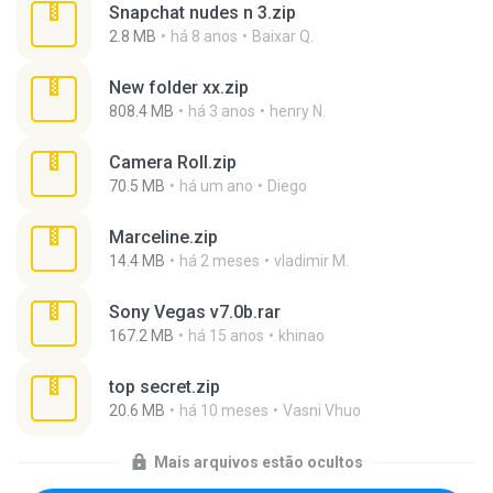
Snapchat nudes n 3.zip
2.8 MB
há 8 anos
Baixar Q.
New folder xx.zip
808.4 MB
há 3 anos
henry N.
Camera Roll.zip
70.5 MB
há um ano
Diego
Marceline.zip
14.4 MB
há 2 meses
vladimir M.
Sony Vegas v7.0b.rar
167.2 MB
há 15 anos
khinao
top secret.zip
20.6 MB
há 10 meses
Vasni Vhuo
Mais arquivos estão ocultos