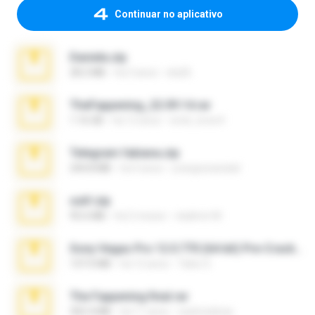
Continuar no aplicativo
Daniela.zip
28.2 MB
há 3 anos
ela26
TheFappening_22.09.14.rar
1.16 GB
há 12 anos
erick_lover4
Telegram fabiana.zip
244.8 MB
há 4 anos
yrangravanatal
ouh!.zip
95.6 MB
há 2 meses
vladimir M.
Sony Vegas Pro 12.0.770 (64-bit) Pre-Cracked.zip
137.0 MB
há 12 anos
Tales S.
The Fappening final.rar
302.4 MB
há 11 anos
raulmedinax