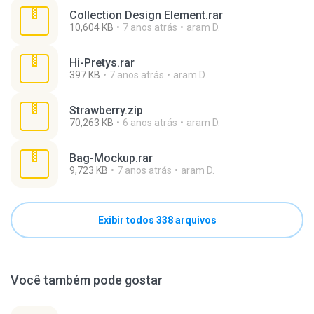
Collection Design Element.rar
10,604 KB
7 anos atrás
aram D.
Hi-Pretys.rar
397 KB
7 anos atrás
aram D.
Strawberry.zip
70,263 KB
6 anos atrás
aram D.
Bag-Mockup.rar
9,723 KB
7 anos atrás
aram D.
Exibir todos 338 arquivos
Você também pode gostar