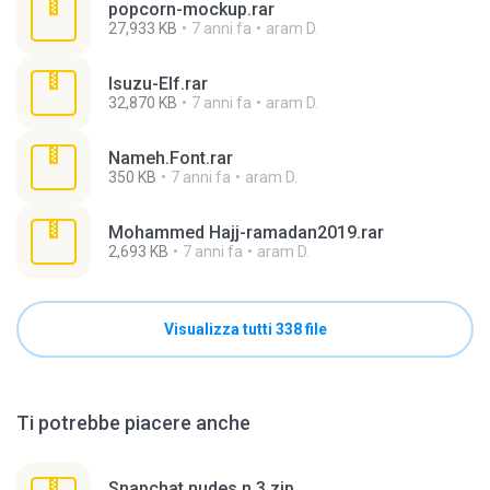
popcorn-mockup.rar
27,933 KB
7 anni fa
aram D.
Isuzu-Elf.rar
32,870 KB
7 anni fa
aram D.
Nameh.Font.rar
350 KB
7 anni fa
aram D.
Mohammed Hajj-ramadan2019.rar
2,693 KB
7 anni fa
aram D.
Visualizza tutti 338 file
Ti potrebbe piacere anche
Snapchat nudes n 3.zip