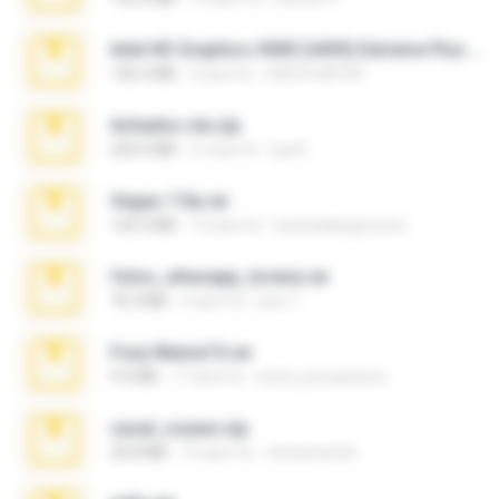
Intel HD Graphics 3000 (4459) Extreme Plus 2.0.zip
126.5 MB
6 anni fa
nIGHTmAYOR
Achados sla.zip
220.0 MB
5 mesi fa
Lya K.
Vegas 7.0a.rar
120.3 MB
15 anni fa
boyisadangerzone
fotos_whasapp_lorena.rar
76.4 MB
4 anni fa
jose T.
Foxy Mama15.rar
9.5 MB
17 anni fa
extra_precautions
casal_voyeur.zip
20.8 MB
15 anni fa
netowescher