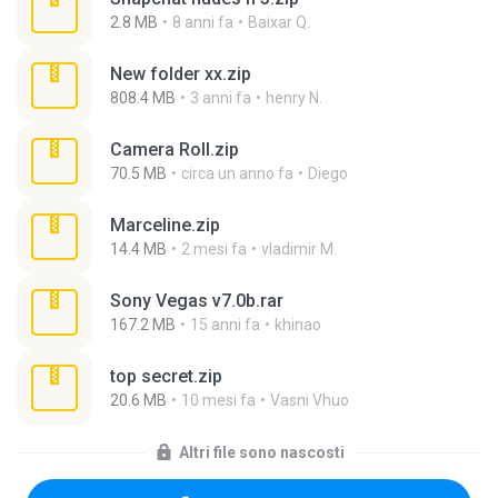
2.8 MB
8 anni fa
Baixar Q.
New folder xx.zip
808.4 MB
3 anni fa
henry N.
Camera Roll.zip
70.5 MB
circa un anno fa
Diego
Marceline.zip
14.4 MB
2 mesi fa
vladimir M.
Sony Vegas v7.0b.rar
167.2 MB
15 anni fa
khinao
top secret.zip
20.6 MB
10 mesi fa
Vasni Vhuo
Altri file sono nascosti