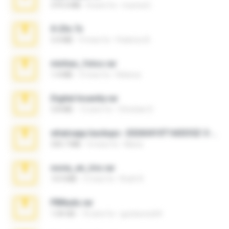
379.3 MB
8 anni fa
munna E.
X-23x.7z
3.4 MB
9 mesi fa
Federico B.
minhas_fotos.rar
1.4 MB
3 mesi fa
Rebeca
Digital Insanity.rar
3.8 MB
12 anni fa
Christian D.
whatsapp backups -20260410T160335Z-3-001.zip
335.7 MB
4 mesi fa
Maria
novia_en_trio.rar
14.9 MB
5 mesi fa
Rodri R.
PBNuds.rar
1.04 GB
10 anni fa
gustavocs64