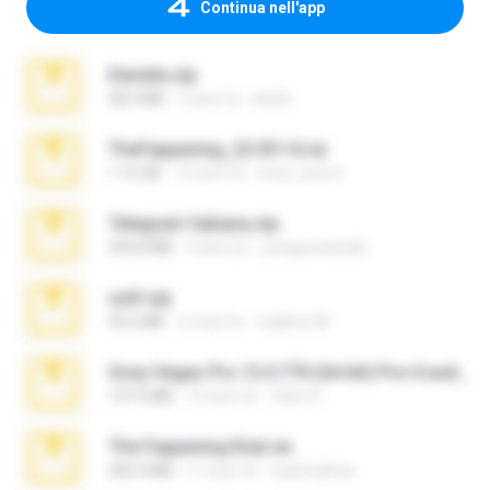
Continua nell'app
Daniela.zip
28.2 MB
3 anni fa
ela26
TheFappening_22.09.14.rar
1.16 GB
12 anni fa
erick_lover4
Telegram fabiana.zip
244.8 MB
4 anni fa
yrangravanatal
ouh!.zip
95.6 MB
2 mesi fa
vladimir M.
Sony Vegas Pro 12.0.770 (64-bit) Pre-Cracked.zip
137.0 MB
12 anni fa
Tales S.
The Fappening final.rar
302.4 MB
11 anni fa
raulmedinax