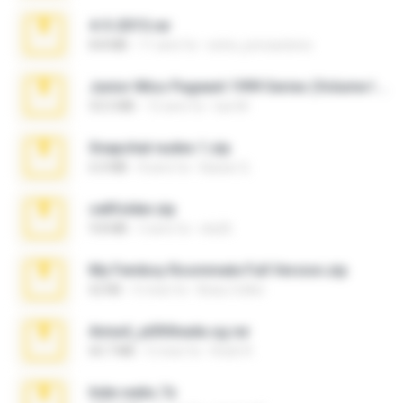
4-5-2015.rar
8.8 MB
11 anni fa
extra_precautions
Junior Miss Pageant 1999 Series (Volume I Part I NC 6).7z
53.5 MB
12 anni fa
luis M.
Snapchat nudes 1.zip
6.0 MB
8 anni fa
Baixar Q.
cellfolder.zip
9.8 MB
3 anni fa
ela26
My Femboy Roommate Full Version.zip
62 KB
5 mesi fa
Beau Collier
Anna4_yd3t0nada.sg.rar
60.7 MB
5 mesi fa
Rodri R.
hide vedio.7z