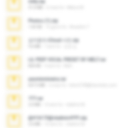
milly.zip
31.0 MB
6 mesi fa
Milene M.
Photos (1).zip
1.60 GB
16 giorni fa
Anacleto T.
김지윤의 iCloud 사진.zip
9.6 MB
7 anni fa
성경 김.
LIL PEEP VOCAL PRESET BY MELT.rar
826 KB
4 anni fa
Melt ..
yasminmineira.rar
647.5 MB
2 mesi fa
letiro5708@fanchatu.com
777.rar
2.0 MB
10 anni fa
vladimir M.
@#16173@vladimir#!!!!!!.zip
2.6 MB
10 anni fa
vladimir M.