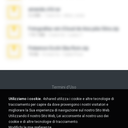
amanda sfd.rar
5.2 MB
7 anni fa
elton_roots
Fotografias em iCloud de Ana julia Silva.zip
174.7 MB
3 anni fa
Luany T.
Pokemon Ecchi Gba Rom.zip
70 KB
4 mesi fa
Caleb Price
Termini d'Uso
Privacy
Utilizziamo i cookie.
4shared utilizza i cookie e altre tecnologie di
Supporto
tracciamento per capire da dove provengono i nostri visitatori e
Non venda le mie informazioni personali
migliorare la Sua esperienza di navigazione sul nostro Sito Web.
Non condivida le mie informazioni personali
Utilizzando il nostro Sito Web, Lei acconsente al nostro uso dei
cookie e di altre tecnologie di tracciamento.
Modifichi le mie preferenze