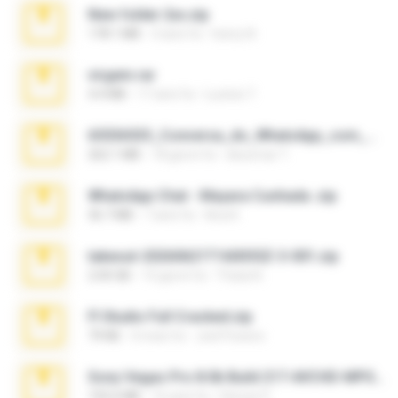
New folder 2xx.zip
178.1 MB
3 anni fa
henry N.
virgem.rar
4.4 MB
17 anni fa
Lucinei 7.
65536533_Conversa_do_WhatsApp_com_Meu_Esposo.zip
262.1 MB
18 giorni fa
desomar T.
WhatsApp Chat - Mayara Cunhada .zip
36.7 MB
7 anni fa
Ana K.
takeout-20260621T160055Z-3-001.zip
2.00 GB
15 giorni fa
Thata N.
Fl Studio Full Cracked.zip
79 KB
4 mesi fa
Joel Powers
Sony Vegas Pro 8.0b Build 217-AVCHD-MPG-AC3 FIXED.7z
192.6 MB
16 anni fa
Steven P.