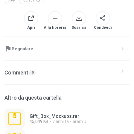
RAR
63,967 KB
Apri
Alla libreria
Scarica
Condividi
Segnalare
Commenti
0
Altro da questa cartella
Gift_Box_Mockups.rar
45,049 KB
7 anni fa
aram D.