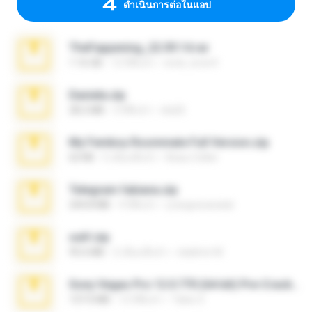
ดำเนินการต่อในแอป
TheFappening_22.09.14.rar
1.16 GB
12 ปีที่แล้ว
erick_lover4
Daniela.zip
28.2 MB
3 ปีที่แล้ว
ela26
My Femboy Roommate Full Version.zip
62 KB
5 เดือนที่แล้ว
Beau Collier
Telegram fabiana.zip
244.8 MB
4 ปีที่แล้ว
yrangravanatal
ouh!.zip
95.6 MB
2 เดือนที่แล้ว
vladimir M.
Sony Vegas Pro 12.0.770 (64-bit) Pre-Cracked.zip
137.0 MB
12 ปีที่แล้ว
Tales S.