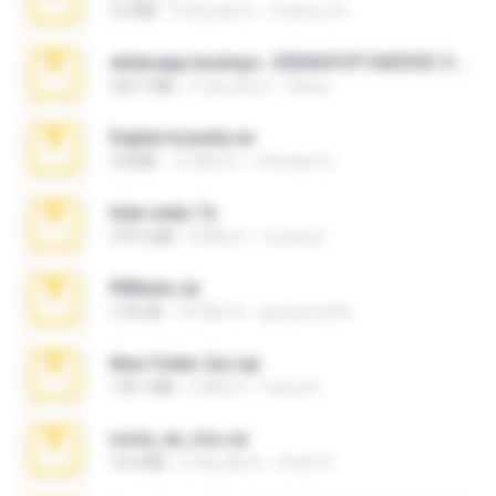
3.4 MB
9 เดือนที่แล้ว
Federico B.
whatsapp backups -20260410T160335Z-3-001.zip
335.7 MB
4 เดือนที่แล้ว
Maria
Digital Insanity.rar
3.8 MB
12 ปีที่แล้ว
Christian D.
hide vedio.7z
379.3 MB
8 ปีที่แล้ว
munna E.
PBNuds.rar
1.04 GB
10 ปีที่แล้ว
gustavocs64
New folder 2xx.zip
178.1 MB
3 ปีที่แล้ว
henry N.
novia_en_trio.rar
14.9 MB
5 เดือนที่แล้ว
Rodri R.