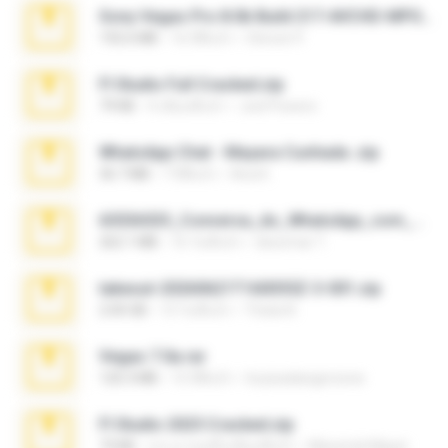
Sony Vegas Pro 8.0b Build 217-AVCHD-MPG-AC3 FIXED.7z
192.6 MB
16 ปีที่แล้ว
Steven P.
Fl Studio Full Cracked.zip
79 KB
4 เดือนที่แล้ว
Joel Powers
WhatsApp Chat - Mayara Cunhada .zip
36.7 MB
7 ปีที่แล้ว
Ana K.
65536533_Conversa_do_WhatsApp_com_Meu_Esposo.zip
262.1 MB
16 วันที่แล้ว
desomar T.
takeout-20260621T160055Z-3-001.zip
2.00 GB
13 วันที่แล้ว
Thata N.
Vegas 7.0a.rar
120.3 MB
15 ปีที่แล้ว
boyisadangerzone
Fl Studio 2025 Cracked.zip
73 KB
ประมาณหนึ่งเดือนที่แล้ว
Maverick Mayer