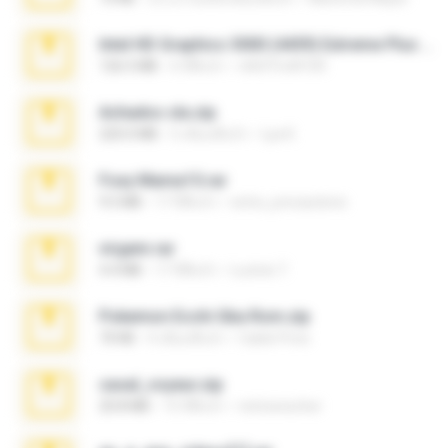
Intel HD Graphics 3000 (4459) Extreme Plus 2.0.zip
126.5 MB
6 ปีที่แล้ว
nIGHTmAYOR
Achados sla.zip
220.0 MB
5 เดือนที่แล้ว
Lya K.
Foxy Mama15.rar
9.5 MB
17 ปีที่แล้ว
extra_precautions
virgem.rar
4.4 MB
17 ปีที่แล้ว
Lucinei 7.
Pokemon Ecchi Gba Rom.zip
70 KB
4 เดือนที่แล้ว
Caleb Price
casal_voyeur.zip
20.8 MB
15 ปีที่แล้ว
netowescher