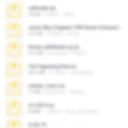
cellfolder.zip
9.8 MB
3 ปีที่แล้ว
ela26
Junior Miss Pageant 1999 Series (Volume I Part I NC 6).7z
53.5 MB
12 ปีที่แล้ว
luis M.
Anna4_yd3t0nada.sg.rar
60.7 MB
5 เดือนที่แล้ว
Rodri R.
The Fappening final.rar
302.4 MB
11 ปีที่แล้ว
raulmedinax
minhas_fotos.rar
1.4 MB
2 เดือนที่แล้ว
Rebeca
4-5-2015.rar
8.8 MB
11 ปีที่แล้ว
extra_precautions
X-23x.7z