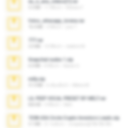
eu_e_ana_videos[1].rar
5.5 MB
11 ปีที่แล้ว
Adriano F.
fotos_whasapp_lorena.rar
76.4 MB
4 ปีที่แล้ว
jose T.
777.rar
2.0 MB
10 ปีที่แล้ว
vladimir M.
Snapchat nudes 1.zip
6.0 MB
8 ปีที่แล้ว
Baixar Q.
milly.zip
31.0 MB
6 เดือนที่แล้ว
Milene M.
LIL PEEP VOCAL PRESET BY MELT.rar
826 KB
4 ปีที่แล้ว
Melt ..
7258 USA Circle Crypto Investors Leads.zip
3.1 MB
21 วันที่แล้ว
cmqadeer@786786786