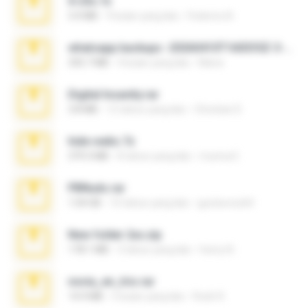
X-23x.7z
3.4 MB
9 bulan yang lalu
Federico B.
whatsapp backups -20260410T160335Z-3-001.zip
335.7 MB
4 bulan yang lalu
Maria
Digital Insanity.rar
3.8 MB
12 tahun yang lalu
Christian D.
hide vedio.7z
379.3 MB
8 tahun yang lalu
munna E.
PBNuds.rar
1.04 GB
10 tahun yang lalu
gustavocs64
New folder 2xx.zip
178.1 MB
3 tahun yang lalu
henry N.
novia_en_trio.rar
14.9 MB
5 bulan yang lalu
Rodri R.