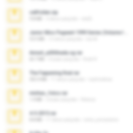
cellfolder.zip
9.8 MB
3 tahun yang lalu
ela26
Junior Miss Pageant 1999 Series (Volume I Part I NC 6).7z
53.5 MB
12 tahun yang lalu
luis M.
Anna4_yd3t0nada.sg.rar
60.7 MB
5 bulan yang lalu
Rodri R.
The Fappening final.rar
302.4 MB
11 tahun yang lalu
raulmedinax
minhas_fotos.rar
1.4 MB
2 bulan yang lalu
Rebeca
4-5-2015.rar
8.8 MB
11 tahun yang lalu
extra_precautions