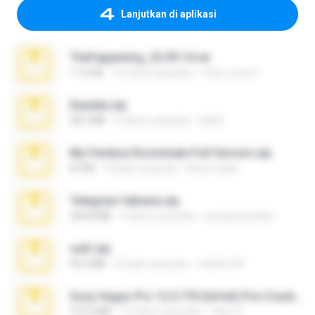
Lanjutkan di aplikasi
TheFappening_22.09.14.rar
1.16 GB
12 tahun yang lalu
erick_lover4
Daniela.zip
28.2 MB
3 tahun yang lalu
ela26
My Femboy Roommate Full Version.zip
62 KB
5 bulan yang lalu
Beau Collier
Telegram fabiana.zip
244.8 MB
4 tahun yang lalu
yrangravanatal
ouh!.zip
95.6 MB
2 bulan yang lalu
vladimir M.
Sony Vegas Pro 12.0.770 (64-bit) Pre-Cracked.zip
137.0 MB
12 tahun yang lalu
Tales S.