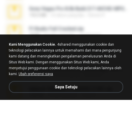
Sony Vegas Pro 8.0b Build 217-AVCHD-MPG-AC3 FIXED.7z
192.6 MB
16 tahun yang lalu
Steven P.
Fl Studio Full Cracked.zip
79 KB
4 bulan yang lalu
Joel Powers
Kami Menggunakan Cookie.
4shared menggunakan cookie dan
WhatsApp Chat - Mayara Cunhada .zip
teknologi pelacakan lainnya untuk memahami dari mana pengunjung
36.7 MB
7 tahun yang lalu
Ana K.
kami datang dan meningkatkan pengalaman penelusuran Anda di
Situs Web kami. Dengan menggunakan Situs Web kami, Anda
menyetujui penggunaan cookie dan teknologi pelacakan lainnya oleh
65536533_Conversa_do_WhatsApp_com_Meu_Esposo.zip
kami.
Ubah preferensi saya
262.1 MB
16 hari yang lalu
desomar T.
Saya Setuju
takeout-20260621T160055Z-3-001.zip
2.00 GB
13 hari yang lalu
Thata N.
Vegas 7.0a.rar
120.3 MB
15 tahun yang lalu
boyisadangerzone
Fl Studio 2025 Cracked.zip