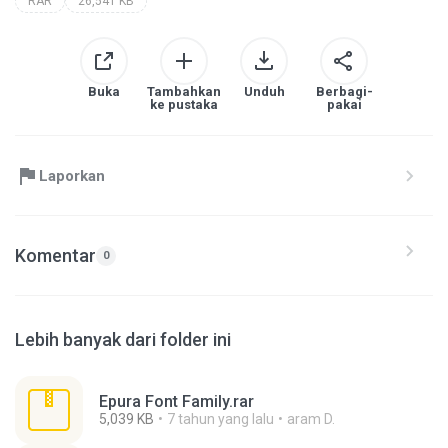
RAR
26,541 KB
Buka
Tambahkan
Unduh
Berbagi-
ke pustaka
pakai
Laporkan
Komentar
0
Lebih banyak dari folder ini
Epura Font Family.rar
5,039 KB
7 tahun yang lalu
aram D.