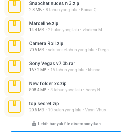
Snapchat nudes n 3.zip
2.8 MB
8 tahun yang lalu
Baixar Q.
Marceline.zip
14.4 MB
2 bulan yang lalu
vladimir M.
Camera Roll.zip
70.5 MB
sekitar setahun yang lalu
Diego
Sony Vegas v7.0b.rar
167.2 MB
15 tahun yang lalu
khinao
New folder xx.zip
808.4 MB
3 tahun yang lalu
henry N.
top secret.zip
20.6 MB
10 bulan yang lalu
Vasni Vhuo
Lebih banyak file disembunyikan