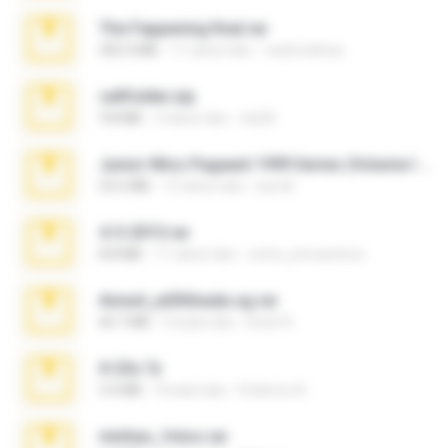
The Fappening final.rar
302.4 MB
11 tahun lalu
raulmedinax
cellfolder.zip
9.8 MB
3 tahun lalu
ela26
Junior Miss Pageant 1999 Series (Volume I Part I NC 6).7z
53.5 MB
12 tahun lalu
luis M.
4-5-2015.rar
8.8 MB
11 tahun lalu
extra_precautions
Anna4_yd3t0nada.sg.rar
60.7 MB
5 bulan lalu
Rodri R.
X-23x.7z
3.4 MB
9 bulan lalu
Federico B.
minhas_fotos.rar