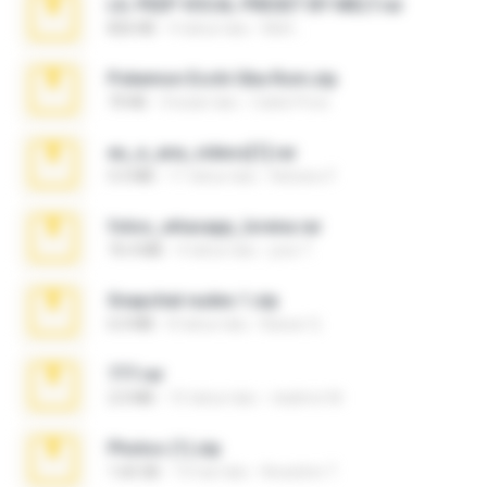
LIL PEEP VOCAL PRESET BY MELT.rar
826 KB
4 tahun lalu
Melt ..
Pokemon Ecchi Gba Rom.zip
70 KB
4 bulan lalu
Caleb Price
eu_e_ana_videos[1].rar
5.5 MB
11 tahun lalu
Adriano F.
fotos_whasapp_lorena.rar
76.4 MB
4 tahun lalu
jose T.
Snapchat nudes 1.zip
6.0 MB
8 tahun lalu
Baixar Q.
777.rar
2.0 MB
10 tahun lalu
vladimir M.
Photos (1).zip
1.60 GB
15 hari lalu
Anacleto T.