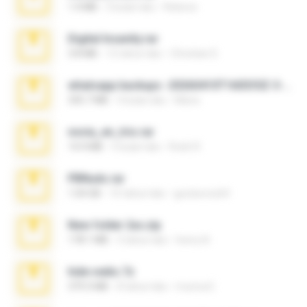
1.4 MB
2 bulan lalu
Rebeca
Digital Insanity.rar
3.8 MB
12 tahun lalu
Christian D.
whatsapp backups -20260410T160335Z-3-001.zip
335.7 MB
4 bulan lalu
Maria
novia_en_trio.rar
14.9 MB
5 bulan lalu
Rodri R.
PBNuds.rar
1.04 GB
10 tahun lalu
gustavocs64
New folder 2xx.zip
178.1 MB
3 tahun lalu
henry N.
hide vedio.7z
379.3 MB
8 tahun lalu
munna E.