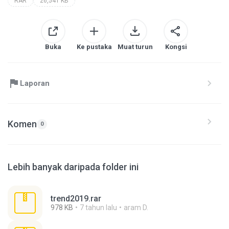
RAR
26,541 KB
Buka
Ke pustaka
Muat turun
Kongsi
Laporan
Komen
0
Lebih banyak daripada folder ini
trend2019.rar
978 KB
7 tahun lalu
aram D.