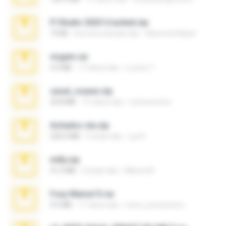
Fl Studio 2025 Cracked.zip
73 KB
kira-kira sebulan lalu
Maverick Mayer
virgem.rar
4.4 MB
17 tahun lalu
Lucinei 7.
casal_voyeur.zip
20.8 MB
15 tahun lalu
netowescher
Achados sla.zip
220.0 MB
5 bulan lalu
Lya K.
milly.zip
31.0 MB
6 bulan lalu
Milene M.
Foxy Mama15.rar
9.5 MB
17 tahun lalu
extra_precautions