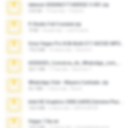
takeout-20260621T160055Z-3-001.zip
2.00 GB
14 hari lalu
Thata N.
Fl Studio Full Cracked.zip
79 KB
4 bulan lalu
Joel Powers
Sony Vegas Pro 8.0b Build 217-AVCHD-MPG-AC3 FIXED.7z
192.6 MB
16 tahun lalu
Steven P.
65536533_Conversa_do_WhatsApp_com_Meu_Esposo.zip
262.1 MB
17 hari lalu
desomar T.
WhatsApp Chat - Mayara Cunhada .zip
36.7 MB
7 tahun lalu
Ana K.
Intel HD Graphics 3000 (4459) Extreme Plus 2.0.zip
126.5 MB
6 tahun lalu
nIGHTmAYOR
Vegas 7.0a.rar
120.3 MB
15 tahun lalu
boyisadangerzone