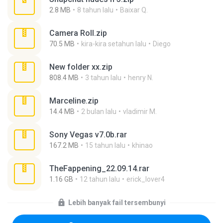
2.8 MB
8 tahun lalu
Baixar Q.
Camera Roll.zip
70.5 MB
kira-kira setahun lalu
Diego
New folder xx.zip
808.4 MB
3 tahun lalu
henry N.
Marceline.zip
14.4 MB
2 bulan lalu
vladimir M.
Sony Vegas v7.0b.rar
167.2 MB
15 tahun lalu
khinao
TheFappening_22.09.14.rar
1.16 GB
12 tahun lalu
erick_lover4
Lebih banyak fail tersembunyi