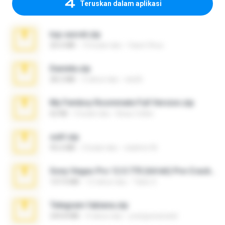
Teruskan dalam aplikasi
top secret.zip
20.6 MB
10 bulan lalu
Vasni Vhuo
Daniela.zip
28.2 MB
3 tahun lalu
ela26
My Femboy Roommate Full Version.zip
62 KB
5 bulan lalu
Beau Collier
ouh!.zip
95.6 MB
2 bulan lalu
vladimir M.
Sony Vegas Pro 12.0.770 (64-bit) Pre-Cracked.zip
137.0 MB
12 tahun lalu
Tales S.
Telegram fabiana.zip
244.8 MB
4 tahun lalu
yrangravanatal