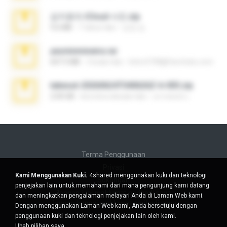
김지윤의 iCloud 사진.zip
9.6 MB
7 tahun lalu
성경 김.
yasminmineira.rar
647.5 MB
2 bulan lalu
letiro5708@fanchatu.com
takeout-20260624T040626Z-6-003.zip
2.00 GB
kira-kira sebulan lalu
อรรถพงษ์ บ.
Terma Penggunaan
Privasi
Kami Menggunakan Kuki.
4shared menggunakan kuki dan teknologi
Sokongan
penjejakan lain untuk memahami dari mana pengunjung kami datang
Jangan jual maklumat peribadi saya
dan meningkatkan pengalaman melayari Anda di Laman Web kami.
Jangan kongsi maklumat peribadi saya
Dengan menggunakan Laman Web kami, Anda bersetuju dengan
penggunaan kuki dan teknologi penjejakan lain oleh kami.
Ubah pilihan saya