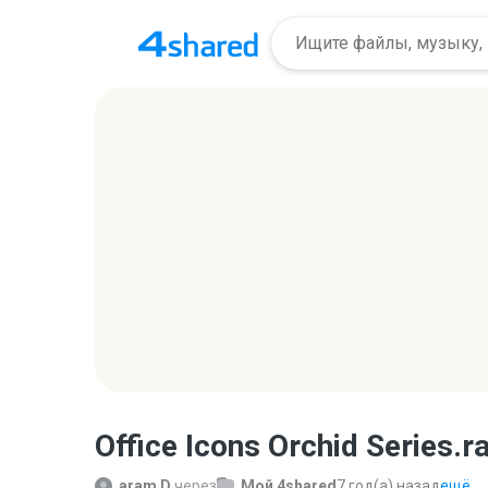
Office Icons Orchid Series.r
aram D.
через
Мой 4shared
7 год(а) назад
ещё...