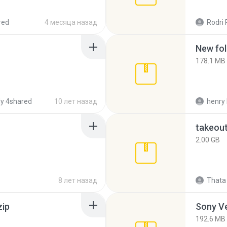
red
4 месяца назад
Rodri 
New fol
178.1 MB
y 4shared
10 лет назад
henry 
takeou
2.00 GB
8 лет назад
Thata 
zip
192.6 MB