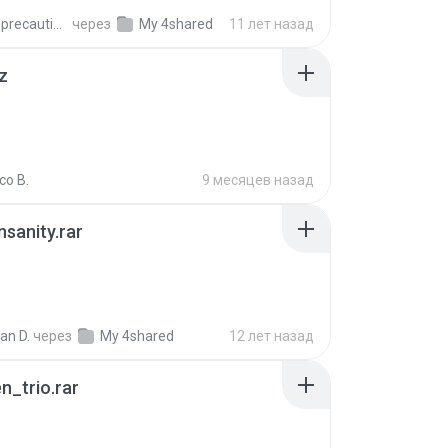
extra_precautions
через
My 4shared
11 лет назад
z
co B.
9 месяцев назад
Insanity.rar
ian D.
через
My 4shared
12 лет назад
n_trio.rar