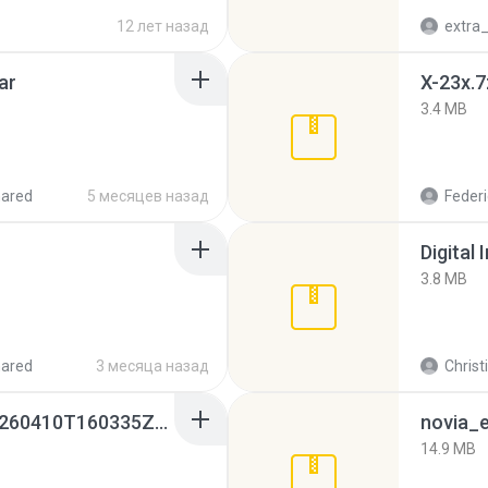
12 лет назад
ar
X-23x.7
3.4 MB
hared
5 месяцев назад
Federi
Digital 
3.8 MB
hared
3 месяца назад
Christ
whatsapp backups -20260410T160335Z-3-001.zip
novia_e
14.9 MB