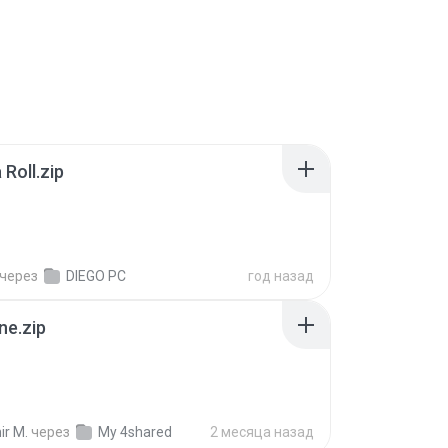
Roll.zip
через
DIEGO PC
год назад
ne.zip
ir M.
через
My 4shared
2 месяца назад