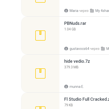
Maria
через
My 4sha
PBNuds.rar
1.04 GB
gustavocs64
через
M
hide vedio.7z
379.3 MB
munna E.
Fl Studio Full Cracked.
79 KB