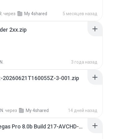
R.
через
My 4shared
5 месяцев назад
der 2xx.zip
N.
3 года назад
t-20260621T160055Z-3-001.zip
N.
через
My 4shared
14 дней назад
Sony Vegas Pro 8.0b Build 217-AVCHD-MPG-AC3 FIXED.7z