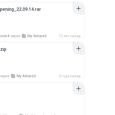
pening_22.09.14.rar
lover4
через
My 4shared
12 лет назад
.zip
через
My 4shared
3 года назад
p