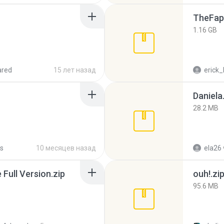
TheFap
1.16 GB
ared
15 лет назад
erick_
Daniela
28.2 MB
s
10 месяцев назад
ela26
ull Version.zip
ouh!.zi
95.6 MB