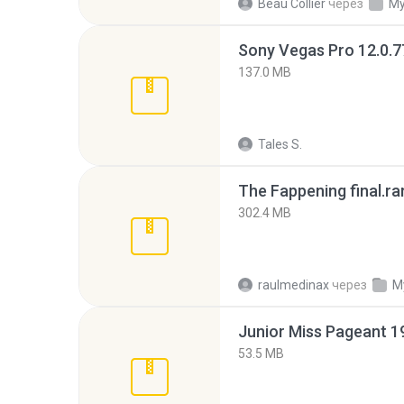
Beau Collier
через
My
137.0 MB
Tales S.
The Fappening final.ra
302.4 MB
raulmedinax
через
M
53.5 MB