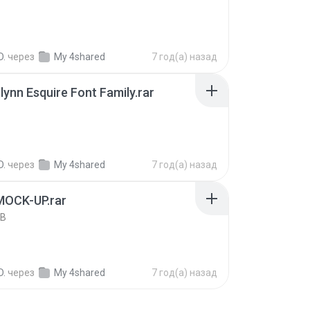
B
D.
через
My 4shared
7 год(а) назад
lynn Esquire Font Family.rar
D.
через
My 4shared
7 год(а) назад
MOCK-UP.rar
KB
D.
через
My 4shared
7 год(а) назад