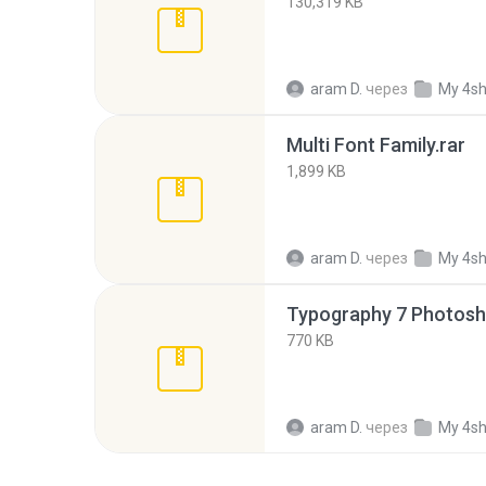
130,319 KB
aram D.
через
My 4s
Multi Font Family.rar
1,899 KB
aram D.
через
My 4s
Typography 7 Photosh
770 KB
aram D.
через
My 4s