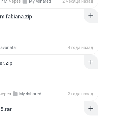
ir M.
через
My 4shared
2 месяца назад
m fabiana.zip
ravanatal
4 года назад
er.zip
через
My 4shared
3 года назад
5.rar