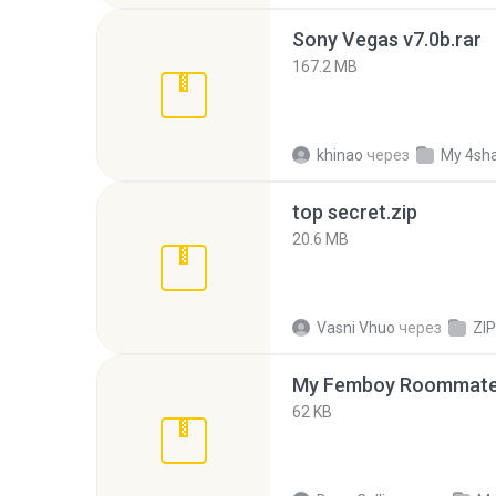
Sony Vegas v7.0b.rar
167.2 MB
khinao
через
My 4sh
top secret.zip
20.6 MB
Vasni Vhuo
через
ZIP
My Femboy Roommate F
62 KB