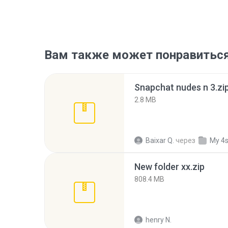
Вам также может понравитьс
Snapchat nudes n 3.zi
2.8 MB
Baixar Q.
через
My 4
New folder xx.zip
808.4 MB
henry N.