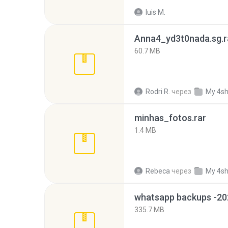
luis M.
Anna4_yd3t0nada.sg.r
60.7 MB
Rodri R.
через
My 4s
minhas_fotos.rar
1.4 MB
Rebeca
через
My 4s
335.7 MB