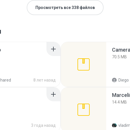
Просмотреть все 338 файлов
я
p
Camera 
70.5 MB
shared
8 лет назад
Diego
Marceli
14.4 MB
3 года назад
vladim