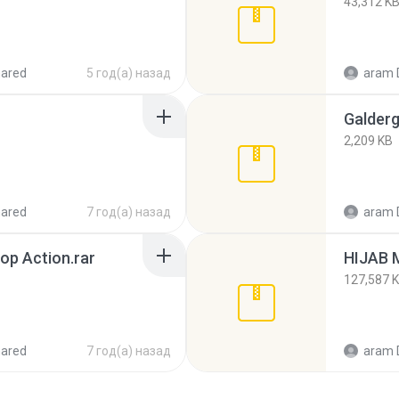
43,312 K
hared
5 год(а) назад
aram 
Galderg
2,209 KB
hared
7 год(а) назад
aram 
op Action.rar
HIJAB 
127,587 
hared
7 год(а) назад
aram 