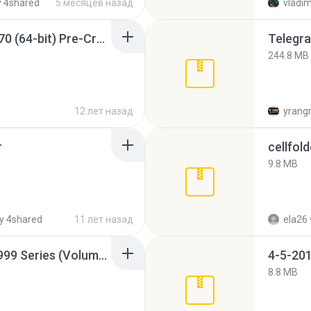
 4shared
5 месяцев назад
vladim
Sony Vegas Pro 12.0.770 (64-bit) Pre-Cracked.zip
Telegra
244.8 MB
12 лет назад
yrang
r
cellfold
9.8 MB
y 4shared
11 лет назад
ela26
Junior Miss Pageant 1999 Series (Volume I Part I NC 6).7z
4-5-201
8.8 MB