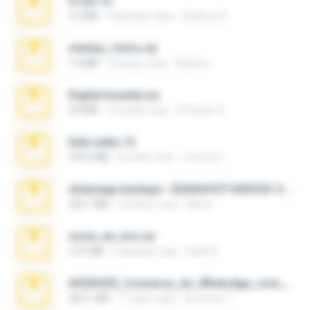
X-23x.7z
3.4 MB
9 місяців тому
Federico B.
minhas_fotos.rar
1.4 MB
3 місяці тому
Rebeca
Digital Insanity.rar
3.8 MB
12 років тому
Christian D.
hide vedio.7z
379.3 MB
8 років тому
munna E.
whatsapp backups -20260410T160335Z-3-001.zip
335.7 MB
4 місяці тому
Maria
novia_en_trio.rar
14.9 MB
5 місяців тому
Rodri R.
65536533_Conversa_do_WhatsApp_com_Meu_Esposo.zip
262.1 MB
17 днів тому
desomar T.