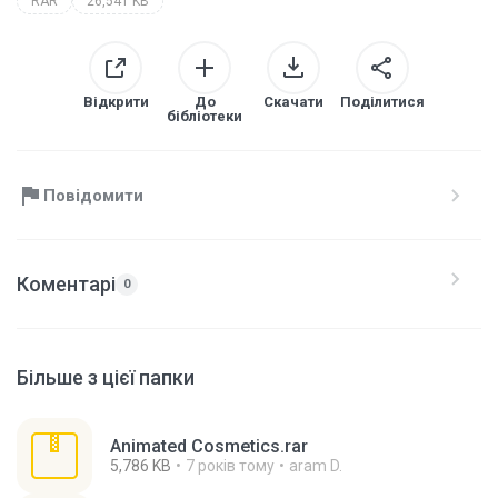
RAR
26,541 KB
Відкрити
До
Скачати
Поділитися
бібліотеки
Повідомити
Коментарі
0
Більше з цієї папки
Animated Cosmetics.rar
5,786 KB
7 років тому
aram D.