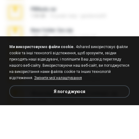
PBNuds.rar
1.04 GB
10 років тому
gustavocs64
New folder 2xx.zip
178.1 MB
3 роки тому
henry N.
Ми використовуємо файли cookie.
4shared використовує файли
takeout-20260621T160055Z-3-001.zip
cookie та інші технології відстеження, щоб зрозуміти, звідки
2.00 GB
15 днів тому
Thata N.
приходять наші відвідувачі, і поліпшити Ваш досвід перегляду
нашого веб-сайту. Використовуючи наш веб-сайт, ви погоджуєтеся
на використання нами файлів cookie та інших технологій
Fl Studio Full Cracked.zip
відстеження.
Змінити мої налаштування
79 KB
4 місяці тому
Joel Powers
Я погоджуюся
WhatsApp Chat - Mayara Cunhada .zip
36.7 MB
7 років тому
Ana K.
Sony Vegas Pro 8.0b Build 217-AVCHD-MPG-AC3 FIXED.7z
192.6 MB
16 років тому
Steven P.
Intel HD Graphics 3000 (4459) Extreme Plus 2.0.zip