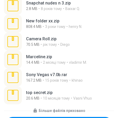
Snapchat nudes n 3.zip
2.8 MB
8 років тому
Baixar Q.
New folder xx.zip
808.4 MB
3 роки тому
henry N.
Camera Roll.zip
70.5 MB
рік тому
Diego
Marceline.zip
14.4 MB
2 місяці тому
vladimir M.
Sony Vegas v7.0b.rar
167.2 MB
15 років тому
khinao
top secret.zip
20.6 MB
10 місяців тому
Vasni Vhuo
Більше файлів приховано