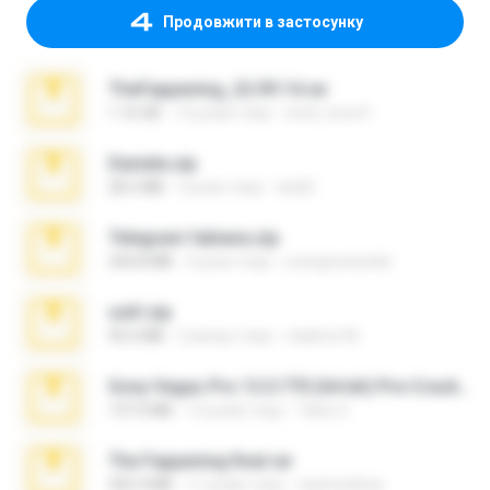
Продовжити в застосунку
TheFappening_22.09.14.rar
1.16 GB
12 років тому
erick_lover4
Daniela.zip
28.2 MB
3 роки тому
ela26
Telegram fabiana.zip
244.8 MB
4 роки тому
yrangravanatal
ouh!.zip
95.6 MB
2 місяці тому
vladimir M.
Sony Vegas Pro 12.0.770 (64-bit) Pre-Cracked.zip
137.0 MB
12 років тому
Tales S.
The Fappening final.rar
302.4 MB
11 років тому
raulmedinax