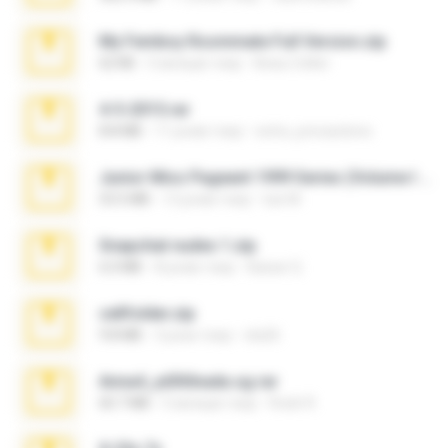
My Femboy Roommate Full Version.zip
62 KB
5 місяців тому
Beau Collier
4-5-2015.rar
8.8 MB
11 років тому
extra_precautions
Junior Miss Pageant 1999 Series (Volume I Part I NC 6).7z
53.5 MB
12 років тому
luis M.
Snapchat nudes 1.zip
6.0 MB
8 років тому
Baixar Q.
cellfolder.zip
9.8 MB
3 роки тому
ela26
Anna4_yd3t0nada.sg.rar
60.7 MB
5 місяців тому
Rodri R.