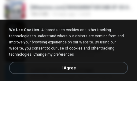
[Witanime.com] RKNGMNNTSRCMB EP 05 HD.mp4
186.0 MB
16 days ago
LOLKI
나훈아 - 영영.mp3
We Use Cookies.
4shared uses cookies and other tracking
3.5 MB
4 years ago
castor-trot
technologies to understand where our visitors are coming from and
improve your browsing experience on our Website. By using our
Website, you consent to our use of cookies and other tracking
배금성 - 사랑이 비를 맞아요.mp3
technologies.
Change my preferences
3.5 MB
4 years ago
castor-trot
I Agree
신유리) 유두자위 A to Z.mp3
256.6 MB
2 years ago
좀비고4인커플 좀.
Air Hostess S01 E01.mp4
174.4 MB
3 months ago
민호 이.
임영웅 - 어느 60대 노부부이야기.mp3
4.6 MB
4 years ago
castor-trot
[Witanime.com] TSTJWGCDMS EP 05 HD.mp4