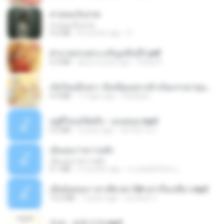
สายลมเจ็บปวด
สายลมเจ็บปวด
4.0 MB
8 months ago
D
ฝ่าบาททรงพระเจริญหมื่นปี1.pdf
6.4 MB
about a year ago
Orasa K.
เกิดใหม่อีกครา อี๋เหนียงอย่างข้าเป็นภรรยาขุนนาง 1_ST.pdf
4.9 MB
17 days ago
Pandarin
อยู่ที่ไหนก็คิดถึง - เมนทอล.mp3
4.2 MB
2 years ago
มันไม้สาย ม.
เอิ้นเธอว่าความฮัก
เอิ้นเธอว่าความฮัก
4.1 MB
2 months ago
ถามพ่อ&#39;พ ม.
เมียน้อยเหงา พาเสียวค่ะ18+เล่าเรื่องเสียว.mp3
14.2 MB
7 years ago
อมรพันธ์ จ.
진성 - 보릿고개.mp3