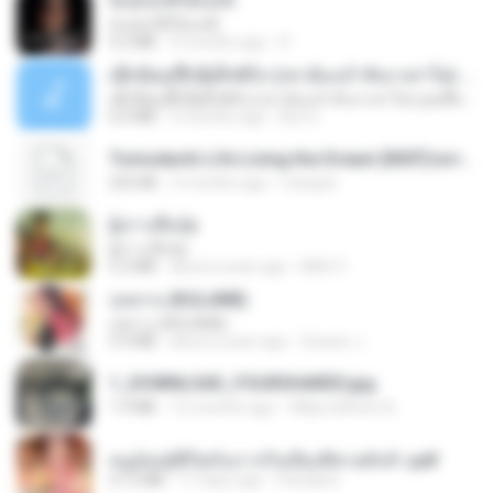
ฉันมันก็ดีได้แค่นี้
ฉันมันก็ดีได้แค่นี้
4.2 MB
9 months ago
D
ເຊົາຮ້ອງເຖົ້າຊິເອົາທໍ່ໃດ (เซาฮ้องเถ้าสิเอาเท่าใด) ບຸນເກີດ ຫນູຫ່ວງ ft. ໂສພາ ຈຸນທະລາ
ເຊົາຮ້ອງເຖົ້າຊິເອົາທໍ່ໃດ (เซาฮ้องเถ้าสิเอาเท่าใด) ບຸນເກີດ ຫນູຫ່ວງ ft. ໂສພາ ຈຸນທະລາ
6.0 MB
2 months ago
But G.
Tomodachi Life Living the Dream [NSP].torrent
252 KB
2 months ago
margob
ผู้บ่าวเสื้อปุ๋ย
ผู้บ่าวเสื้อปุ๋ย
5.2 MB
about a year ago
Mith 9.
กุหลาบ (KULARB)
กุหลาบ (KULARB)
5.9 MB
about a year ago
Suwan J.
1_DOWNLOAD_FOURSHARED.jpg
1.9 MB
12 months ago
Wtlprodthree A.
หนูน้อยสู้ชีวิตกับภารกิจเลี้ยงพี่ชายทั้งห้า.pdf
27.2 MB
17 days ago
Pandarin