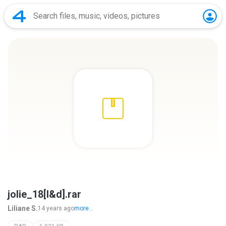
jolie_18[l&d].rar
Liliane S.
14 years ago
more...