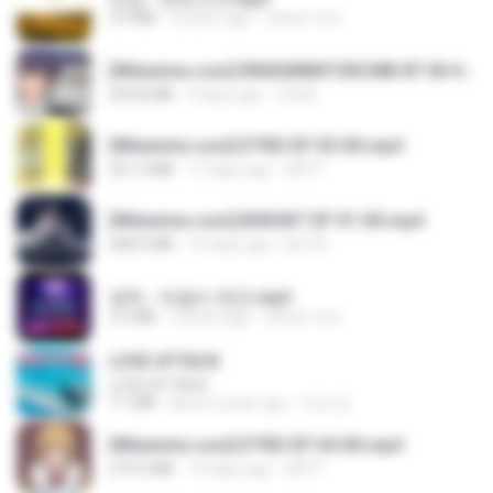
3.4 MB
4 years ago
castor-trot
[Witanime.com] RKNGMNNTSRCMB EP 06 HD.mp4
294.8 MB
9 days ago
LOLKI
[Witanime.com] DTRD EP 03 HD.mp4
321.3 MB
17 days ago
DRTY
[Witanime.com] BSKHKT EP 01 HD.mp4
408.9 MB
14 days ago
BLITR
영탁 - 막걸리 한잔.mp3
3.2 MB
3 years ago
castor-trot
LOVE ATTACK
LOVE ATTACK
7.1 MB
about a year ago
지빈 임.
[Witanime.com] DTRD EP 04 HD.mp4
279.0 MB
10 days ago
DRTY