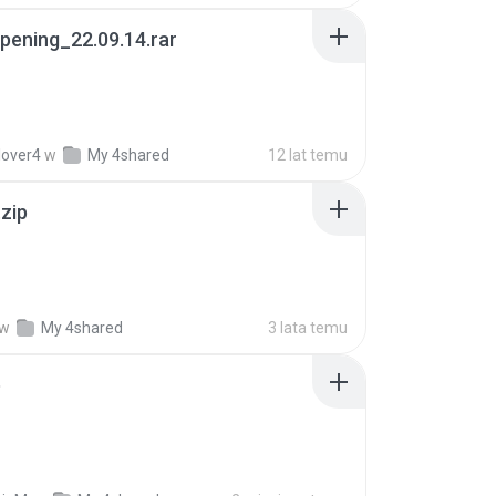
pening_22.09.14.rar
lover4
w
My 4shared
12 lat temu
.zip
w
My 4shared
3 lata temu
p