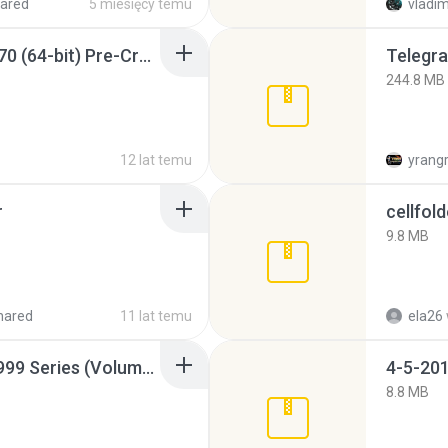
ared
5 miesięcy temu
vladim
Sony Vegas Pro 12.0.770 (64-bit) Pre-Cracked.zip
Telegra
244.8 MB
12 lat temu
yrang
r
cellfold
9.8 MB
hared
11 lat temu
ela26
Junior Miss Pageant 1999 Series (Volume I Part I NC 6).7z
4-5-201
8.8 MB