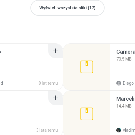
Wyświetl wszystkie pliki (17)
p
Camera 
70.5 MB
ed
8 lat temu
Diego
Marceli
14.4 MB
3 lata temu
vladim