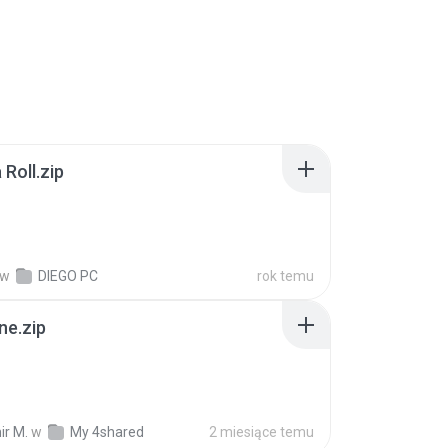
Roll.zip
w
DIEGO PC
rok temu
ne.zip
ir M.
w
My 4shared
2 miesiące temu