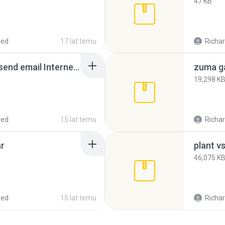
47 KB
red
17 lat temu
Richar
Outlook problem cant send email Interner shortcut).rar
zuma g
19,298 K
red
15 lat temu
Richar
ar
plant v
46,075 K
red
15 lat temu
Richar