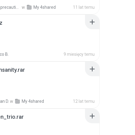
extra_precautions
w
My 4shared
11 lat temu
z
co B.
9 miesięcy temu
Insanity.rar
ian D.
w
My 4shared
12 lat temu
n_trio.rar