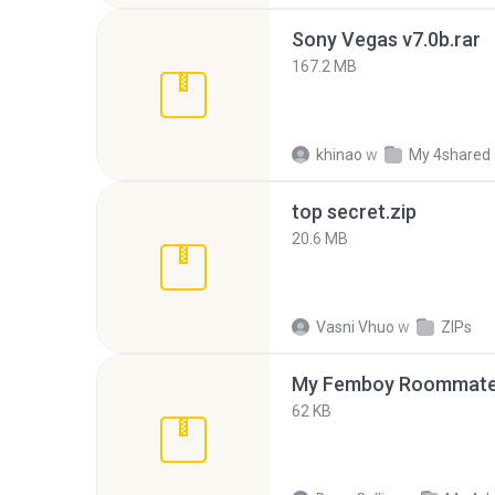
Sony Vegas v7.0b.rar
167.2 MB
khinao
w
My 4shared
top secret.zip
20.6 MB
Vasni Vhuo
w
ZIPs
My Femboy Roommate F
62 KB