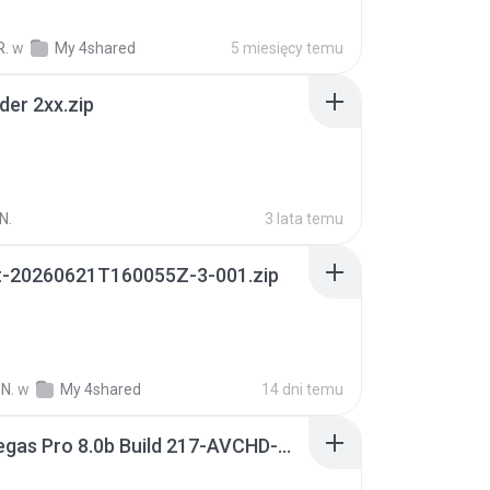
R.
w
My 4shared
5 miesięcy temu
der 2xx.zip
N.
3 lata temu
t-20260621T160055Z-3-001.zip
N.
w
My 4shared
14 dni temu
Sony Vegas Pro 8.0b Build 217-AVCHD-MPG-AC3 FIXED.7z