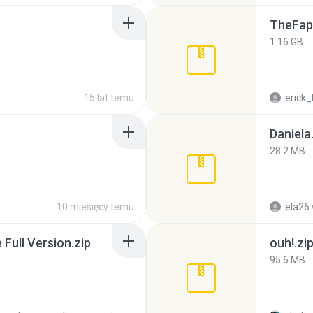
TheFap
1.16 GB
15 lat temu
erick_
Daniela
28.2 MB
10 miesięcy temu
ela26
ull Version.zip
ouh!.zi
95.6 MB