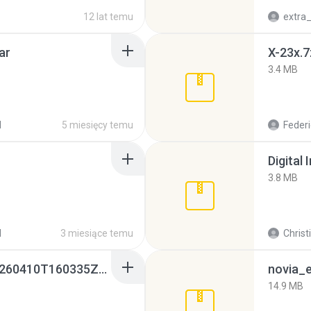
12 lat temu
ar
X-23x.7
3.4 MB
d
5 miesięcy temu
Federi
Digital 
3.8 MB
d
3 miesiące temu
Christ
whatsapp backups -20260410T160335Z-3-001.zip
novia_e
14.9 MB