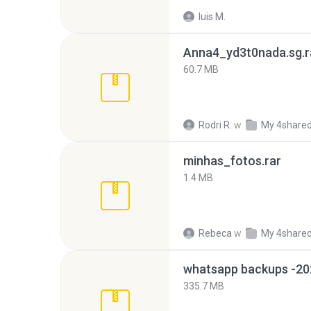
luis M.
Anna4_yd3t0nada.sg.r
60.7 MB
Rodri R.
w
My 4share
minhas_fotos.rar
1.4 MB
Rebeca
w
My 4share
335.7 MB