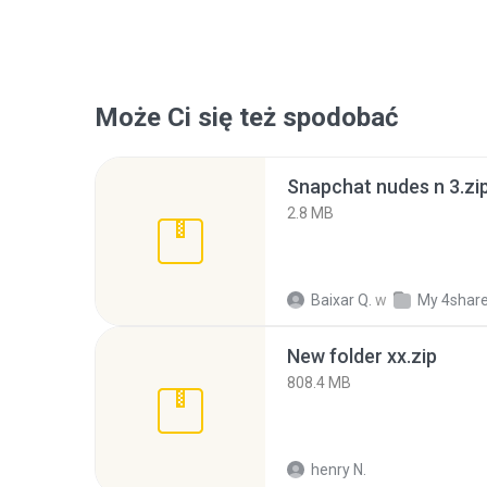
Może Ci się też spodobać
Snapchat nudes n 3.zi
2.8 MB
Baixar Q.
w
My 4shar
New folder xx.zip
808.4 MB
henry N.