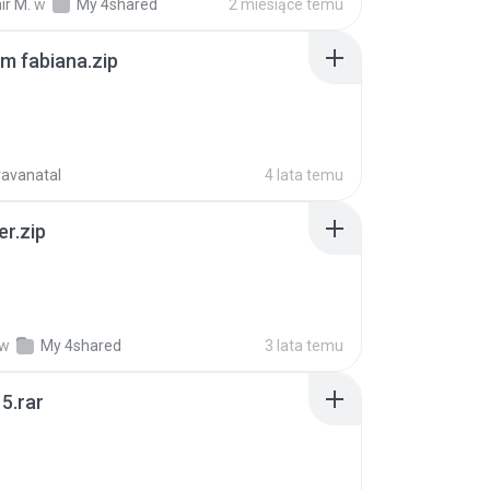
ir M.
w
My 4shared
2 miesiące temu
m fabiana.zip
ravanatal
4 lata temu
er.zip
w
My 4shared
3 lata temu
5.rar