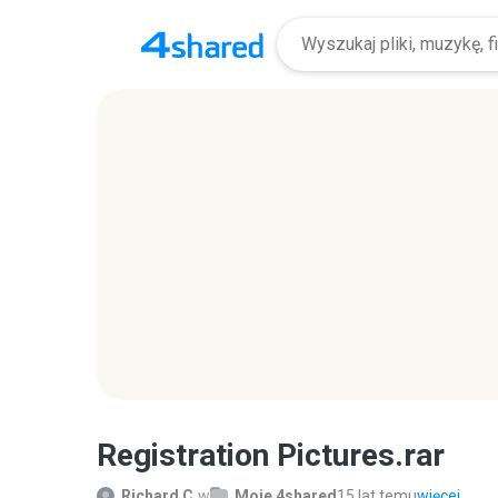
Registration Pictures.rar
Richard C.
w
Moje 4shared
15 lat temu
więcej...