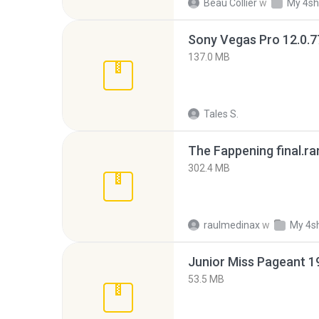
Beau Collier
w
My 4sh
137.0 MB
Tales S.
The Fappening final.ra
302.4 MB
raulmedinax
w
My 4s
53.5 MB