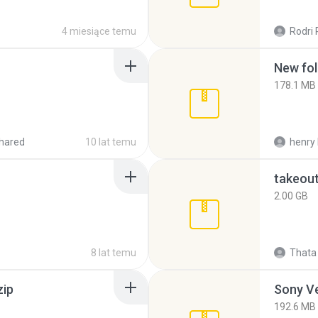
4 miesiące temu
Rodri 
New fol
178.1 MB
hared
10 lat temu
henry 
takeou
2.00 GB
8 lat temu
Thata 
zip
192.6 MB