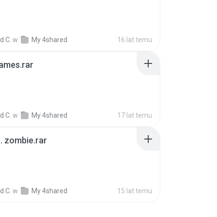
d C.
w
My 4shared
16 lat temu
ames.rar
B
d C.
w
My 4shared
17 lat temu
s. zombie.rar
B
d C.
w
My 4shared
15 lat temu