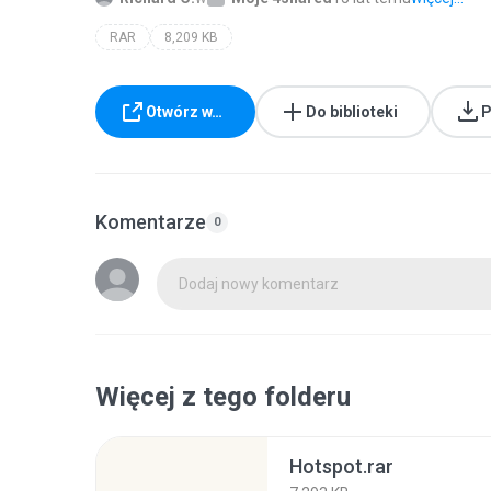
RAR
8,209 KB
Otwórz w…
Do biblioteki
P
Komentarze
0
Dodaj nowy komentarz
Więcej z tego folderu
Hotspot.rar