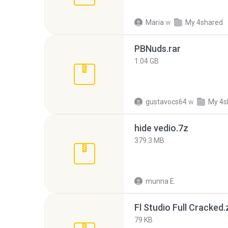
Maria
w
My 4shared
PBNuds.rar
1.04 GB
gustavocs64
w
My 4s
hide vedio.7z
379.3 MB
munna E.
Fl Studio Full Cracked.
79 KB