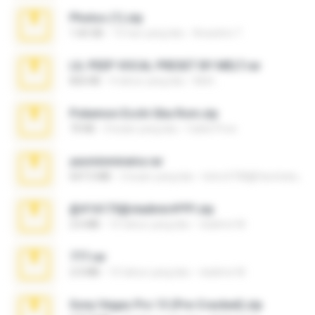
Photos (1).zip
1.60 GB
15 hari yang lalu
Anacleto T.
LIL PEEP VOCAL PRESET BY MELT.rar
826 KB
4 tahun yang lalu
Melt ..
Pokemon Ecchi Gba Rom.zip
70 KB
4 bulan yang lalu
Caleb Price
yasminmineira.rar
647.5 MB
2 bulan yang lalu
letiro5708@fanchatu.com
@#16173@vladimir#!!!!!!.zip
2.6 MB
10 tahun yang lalu
vladimir M.
777.rar
2.0 MB
10 tahun yang lalu
vladimir M.
Sony Vegas Pro 13 (Pre-Cracked).zip