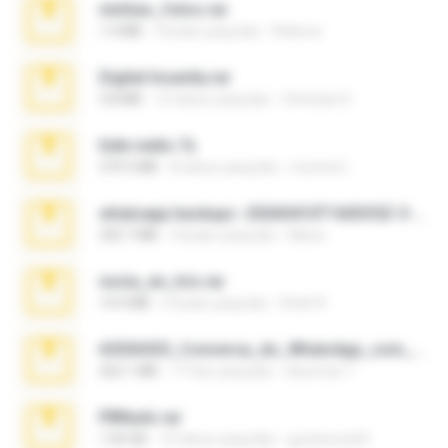
minhas_fotos.rar
1.4 MB
3 bulan yang lalu
Rebeca
Digital Insanity.rar
3.8 MB
12 tahun yang lalu
Christian D.
hide vedio.7z
379.3 MB
8 tahun yang lalu
munna E.
whatsapp backups -20260410T160335Z-3-001.zip
335.7 MB
4 bulan yang lalu
Maria
novia_en_trio.rar
14.9 MB
5 bulan yang lalu
Rodri R.
65536533_Conversa_do_WhatsApp_com_Meu_Esposo.zip
262.1 MB
17 hari yang lalu
desomar T.
PBNuds.rar
1.04 GB
10 tahun yang lalu
gustavocs64