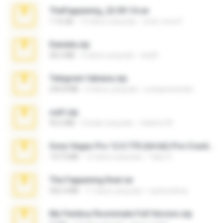
TheFappening_22.09.14.rar
1.16 GB
12 tahun yang lalu
erick_lover4
Daniela.zip
28.2 MB
3 tahun yang lalu
ela26
Telegram fabiana.zip
244.8 MB
4 tahun yang lalu
yrangravanatal
ouh!.zip
95.6 MB
2 bulan yang lalu
vladimir M.
Sony Vegas Pro 12.0.770 (64-bit) Pre-Cracked.zip
137.0 MB
12 tahun yang lalu
Tales S.
The Fappening final.rar
302.4 MB
11 tahun yang lalu
raulmedinax
My Femboy Roommate Full Version.zip