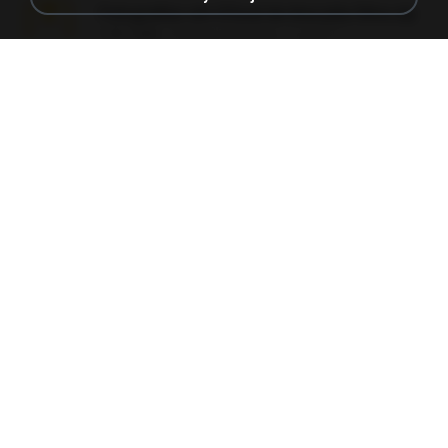
Fotografias em iCloud de Ana julia Silva.zip
174.7 MB
3 tahun yang lalu
Luany T.
L3150.rar
1.3 MB
6 bulan yang lalu
Alex P.
novinha casada1.rar
720 KB
15 tahun yang lalu
fabianointegrado
Reset L1250.rar
2.8 MB
3 bulan yang lalu
Alex P.
vazada 1.rar
241.8 MB
2 bulan yang lalu
Ulysses L.
Perdeu o celular.rar
323 KB
17 tahun yang lalu
plantaopiriguete
Reset L3250.rar
2.8 MB
2 bulan yang lalu
Alex P.