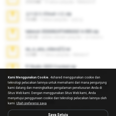
272.0 MB
10 tahun yang lalu
Mellicent D.
김지윤의 iCloud 사진.zip
9.6 MB
7 tahun yang lalu
성경 김.
takeout-20260624T040626Z-6-003.zip
2.00 GB
sekitar sebulan yang lalu
อรรถพงษ์ บ.
eu_e_ana_videos[1].rar
5.5 MB
11 tahun yang lalu
Adriano F.
Fl Studio 2025 Cracked.zip
73 KB
sekitar sebulan yang lalu
Maverick Mayer
Kami Menggunakan Cookie.
4shared menggunakan cookie dan
teknologi pelacakan lainnya untuk memahami dari mana pengunjung
7258 USA Circle Crypto Investors Leads.zip
kami datang dan meningkatkan pengalaman penelusuran Anda di
3.1 MB
23 hari yang lalu
cmqadeer@786786786
Situs Web kami. Dengan menggunakan Situs Web kami, Anda
menyetujui penggunaan cookie dan teknologi pelacakan lainnya oleh
amanda sfd.rar
kami.
Ubah preferensi saya
5.2 MB
7 tahun yang lalu
elton_roots
Saya Setuju