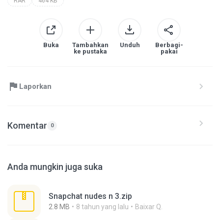
RAR
464 KB
Buka
Tambahkan
Unduh
Berbagi-
ke pustaka
pakai
Laporkan
Komentar
0
Anda mungkin juga suka
Snapchat nudes n 3.zip
2.8 MB
8 tahun yang lalu
Baixar Q.