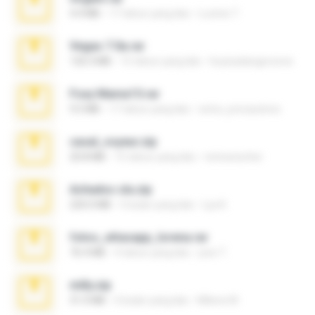
4.4 MB
17 tahun yang lalu
Lucinei 7.
Vegas 7.0a.rar
120.3 MB
15 tahun yang lalu
boyisadangerzone
Foxy Mama15.rar
9.5 MB
17 tahun yang lalu
extra_precautions
casal_voyeur.zip
20.8 MB
15 tahun yang lalu
netowescher
Achados sla.zip
220.0 MB
5 bulan yang lalu
Lya K.
fotos_whasapp_lorena.rar
76.4 MB
4 tahun yang lalu
jose T.
milly.zip
31.0 MB
6 bulan yang lalu
Milene M.