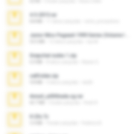
62 KB
5 bulan yang lalu
Beau Collier
4-5-2015.rar
8.8 MB
11 tahun yang lalu
extra_precautions
Junior Miss Pageant 1999 Series (Volume I Part I NC 6).7z
53.5 MB
12 tahun yang lalu
luis M.
Snapchat nudes 1.zip
6.0 MB
8 tahun yang lalu
Baixar Q.
cellfolder.zip
9.8 MB
3 tahun yang lalu
ela26
Anna4_yd3t0nada.sg.rar
60.7 MB
5 bulan yang lalu
Rodri R.
X-23x.7z
3.4 MB
9 bulan yang lalu
Federico B.