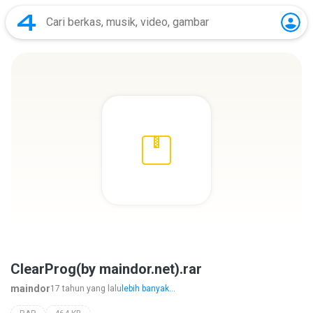
ClearProg(by maindor.net).rar
maindor
17 tahun yang lalu
lebih banyak...