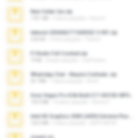
New folder 2xx.zip
178.1 MB
3 tahun yang lalu
henry N.
takeout-20260621T160055Z-3-001.zip
2.00 GB
14 hari yang lalu
Thata N.
Fl Studio Full Cracked.zip
79 KB
4 bulan yang lalu
Joel Powers
WhatsApp Chat - Mayara Cunhada .zip
36.7 MB
7 tahun yang lalu
Ana K.
Sony Vegas Pro 8.0b Build 217-AVCHD-MPG-AC3 FIXED.7z
192.6 MB
16 tahun yang lalu
Steven P.
Intel HD Graphics 3000 (4459) Extreme Plus 2.0.zip
126.5 MB
6 tahun yang lalu
nIGHTmAYOR
virgem.rar