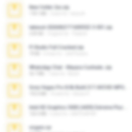
New folder 2xx.zip
178.1 MB
3 anni fa
henry N.
takeout-20260621T160055Z-3-001.zip
2.00 GB
14 giorni fa
Thata N.
Fl Studio Full Cracked.zip
79 KB
4 mesi fa
Joel Powers
WhatsApp Chat - Mayara Cunhada .zip
36.7 MB
7 anni fa
Ana K.
Sony Vegas Pro 8.0b Build 217-AVCHD-MPG-AC3 FIXED.7z
192.6 MB
16 anni fa
Steven P.
Intel HD Graphics 3000 (4459) Extreme Plus 2.0.zip
126.5 MB
6 anni fa
nIGHTmAYOR
virgem.rar