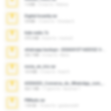
1.4 MB
3 mesi fa
Rebeca
Digital Insanity.rar
3.8 MB
12 anni fa
Christian D.
hide vedio.7z
379.3 MB
8 anni fa
munna E.
whatsapp backups -20260410T160335Z-3-001.zip
335.7 MB
4 mesi fa
Maria
novia_en_trio.rar
14.9 MB
5 mesi fa
Rodri R.
65536533_Conversa_do_WhatsApp_com_Meu_Esposo.zip
262.1 MB
17 giorni fa
desomar T.
PBNuds.rar
1.04 GB
10 anni fa
gustavocs64