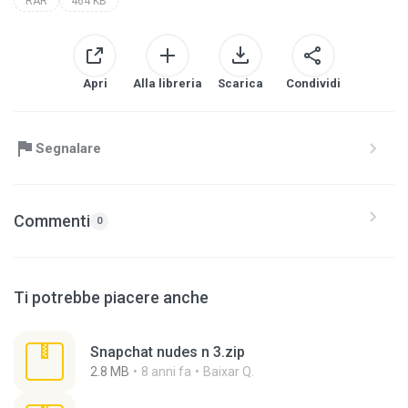
RAR
464 KB
Apri
Alla libreria
Scarica
Condividi
Segnalare
Commenti
0
Ti potrebbe piacere anche
Snapchat nudes n 3.zip
2.8 MB
8 anni fa
Baixar Q.