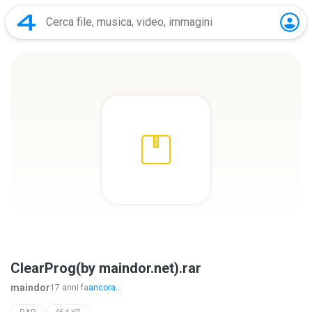
ClearProg(by maindor.net).rar
maindor
17 anni fa
ancora...