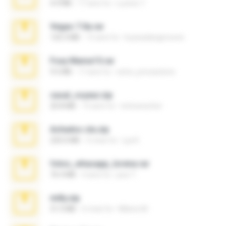
4.4 MB
17 anni fa
Lucinei 7.
Vegas 7.0a.rar
120.3 MB
15 anni fa
boyisadangerzone
Foxy Mama15.rar
9.5 MB
17 anni fa
extra_precautions
casal_voyeur.zip
20.8 MB
15 anni fa
netowescher
Achados sla.zip
220.0 MB
5 mesi fa
Lya K.
fotos_whasapp_lorena.rar
76.4 MB
4 anni fa
jose T.
milly.zip
31.0 MB
6 mesi fa
Milene M.