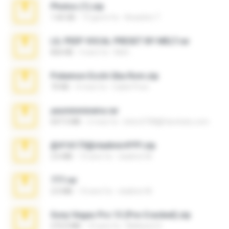
Photos (1).zip
1.60 GB
15 giorni fa
Anacleto T.
LIL PEEP VOCAL PRESET BY MELT.rar
826 KB
4 anni fa
Melt ..
Pokemon Ecchi Gba Rom.zip
70 KB
4 mesi fa
Caleb Price
yasminmineira.rar
647.5 MB
2 mesi fa
letiro5708@fanchatu.com
@#16173@vladimir#!!!!!!.zip
2.6 MB
10 anni fa
vladimir M.
777.rar
2.0 MB
10 anni fa
vladimir M.
Sony Vegas Pro 13 (Pre-Cracked).zip
272.0 MB
10 anni fa
Mellicent D.