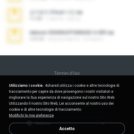
김지윤의 iCloud 사진.zip
9.6 MB
7 anni fa
성경 김.
takeout-20260624T040626Z-6-003.zip
2.00 GB
circa un mese fa
อรรถพงษ์ บ.
Termini d'Uso
Privacy
Utilizziamo i cookie.
4shared utilizza i cookie e altre tecnologie di
Supporto
tracciamento per capire da dove provengono i nostri visitatori e
Non venda le mie informazioni personali
migliorare la Sua esperienza di navigazione sul nostro Sito Web.
Non condivida le mie informazioni personali
Utilizzando il nostro Sito Web, Lei acconsente al nostro uso dei
cookie e di altre tecnologie di tracciamento.
Modifichi le mie preferenze
Italiano
Accetto