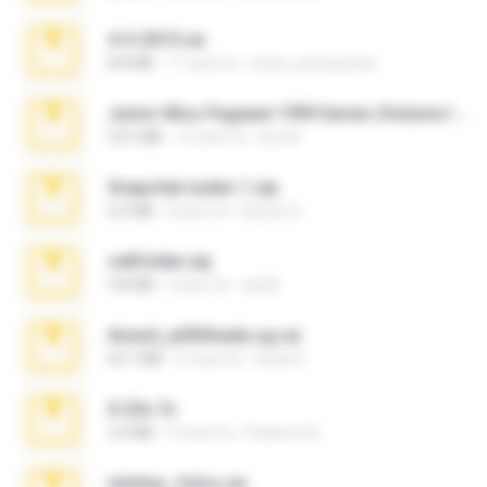
4-5-2015.rar
8.8 MB
11 anni fa
extra_precautions
Junior Miss Pageant 1999 Series (Volume I Part I NC 6).7z
53.5 MB
12 anni fa
luis M.
Snapchat nudes 1.zip
6.0 MB
8 anni fa
Baixar Q.
cellfolder.zip
9.8 MB
3 anni fa
ela26
Anna4_yd3t0nada.sg.rar
60.7 MB
5 mesi fa
Rodri R.
X-23x.7z
3.4 MB
9 mesi fa
Federico B.
minhas_fotos.rar