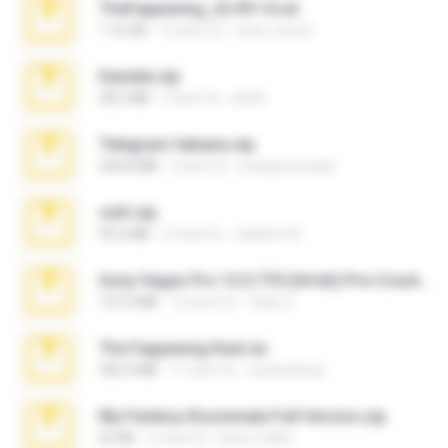
TheFappening_22.09.14.rar
1.16 GB
12 anni fa
erick_lover4
Daniela.zip
28.2 MB
3 anni fa
ela26
Telegram fabiana.zip
244.8 MB
4 anni fa
yrangravanatal
ouh!.zip
95.6 MB
2 mesi fa
vladimir M.
Sony Vegas Pro 12.0.770 (64-bit) Pre-Cracked.zip
137.0 MB
12 anni fa
Tales S.
The Fappening final.rar
302.4 MB
11 anni fa
raulmedinax
My Femboy Roommate Full Version.zip
62 KB
5 mesi fa
Beau Collier