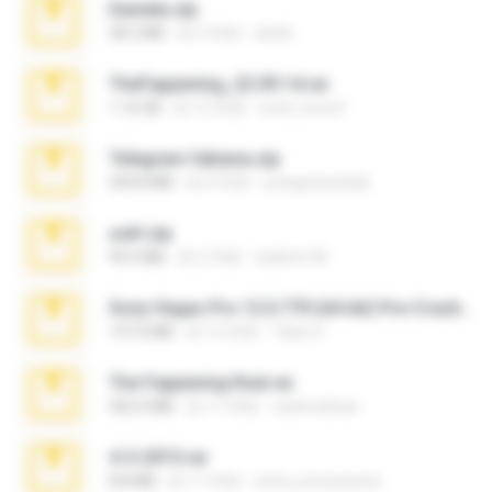
Daniela.zip
28.2 MB
約 3 年前
ela26
TheFappening_22.09.14.rar
1.16 GB
約 12 年前
erick_lover4
Telegram fabiana.zip
244.8 MB
約 4 年前
yrangravanatal
ouh!.zip
95.6 MB
約 2 月前
vladimir M.
Sony Vegas Pro 12.0.770 (64-bit) Pre-Cracked.zip
137.0 MB
約 12 年前
Tales S.
The Fappening final.rar
302.4 MB
約 11 年前
raulmedinax
4-5-2015.rar
8.8 MB
約 11 年前
extra_precautions