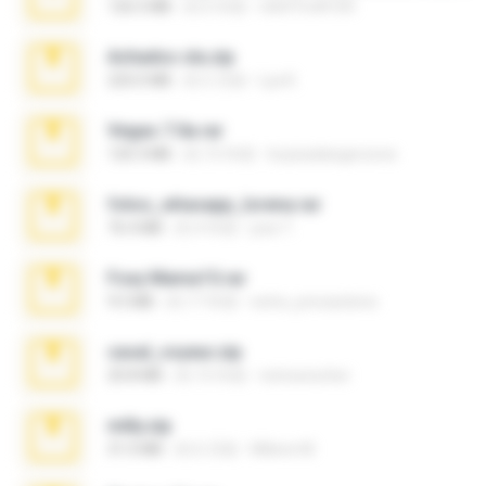
126.5 MB
約 6 年前
nIGHTmAYOR
Achados sla.zip
220.0 MB
約 5 月前
Lya K.
Vegas 7.0a.rar
120.3 MB
約 15 年前
boyisadangerzone
fotos_whasapp_lorena.rar
76.4 MB
約 4 年前
jose T.
Foxy Mama15.rar
9.5 MB
約 17 年前
extra_precautions
casal_voyeur.zip
20.8 MB
約 15 年前
netowescher
milly.zip
31.0 MB
約 6 月前
Milene M.