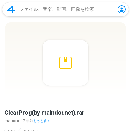
ClearProg(by maindor.net).rar
maindor
17 年前
もっと多く...