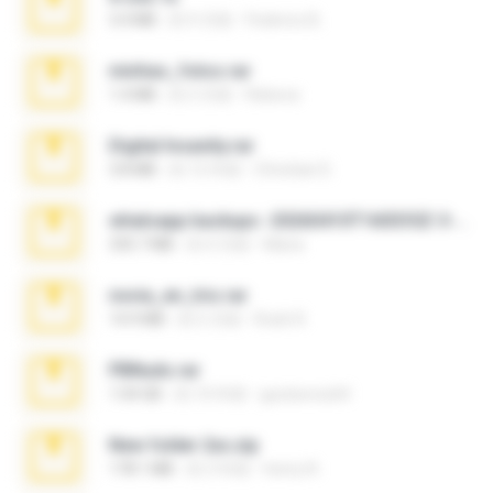
3.4 MB
約 9 月前
Federico B.
minhas_fotos.rar
1.4 MB
約 3 月前
Rebeca
Digital Insanity.rar
3.8 MB
約 12 年前
Christian D.
whatsapp backups -20260410T160335Z-3-001.zip
335.7 MB
約 4 月前
Maria
novia_en_trio.rar
14.9 MB
約 5 月前
Rodri R.
PBNuds.rar
1.04 GB
約 10 年前
gustavocs64
New folder 2xx.zip
178.1 MB
約 3 年前
henry N.