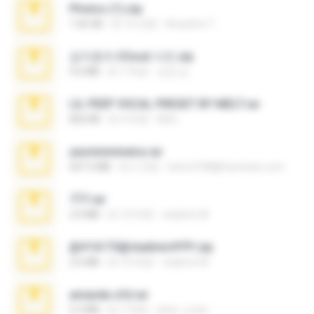
Photos (1).zip
1.60 GB
約 16 日前
Anacleto T.
김지윤의 iCloud 사진.zip
9.6 MB
約 7 年前
성경 김.
LIL PEEP VOCAL PRESET BY MELT.rar
826 KB
約 4 年前
Melt ..
yasminmineira.rar
647.5 MB
約 2 月前
letiro5708@fanchatu.com
777.rar
2.0 MB
約 10 年前
vladimir M.
@#16173@vladimir#!!!!!!.zip
2.6 MB
約 10 年前
vladimir M.
amanda sfd.rar
5.2 MB
約 7 年前
elton_roots