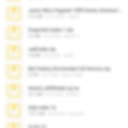
Junior Miss Pageant 1999 Series (Volume I Part I NC 6).7z
53.5 MB
約 12 年前
luis M.
Snapchat nudes 1.zip
6.0 MB
約 8 年前
Baixar Q.
cellfolder.zip
9.8 MB
約 3 年前
ela26
My Femboy Roommate Full Version.zip
62 KB
約 5 月前
Beau Collier
Anna4_yd3t0nada.sg.rar
60.7 MB
約 5 月前
Rodri R.
hide vedio.7z
379.3 MB
約 8 年前
munna E.
X-23x.7z