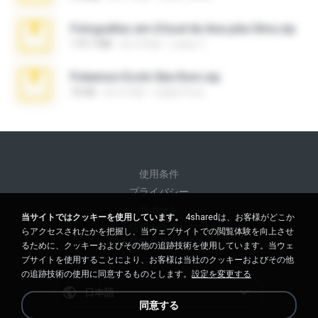
Fotografias em iCloud de Ana julia Silva.zip
174.7 MB
約 3 年前
Luany T.
Pokemon Ecchi Gba Rom.zip
70 KB
約 4 月前
Caleb Price
使用条件
プライバシー
サポート
当サイトではクッキーを使用しています。
4sharedは、お客様がどこか
個人情報を販売しない
らアクセスされたかを把握し、当ウェブサイトでの閲覧体験を向上させ
個人情報を共有しない
るために、クッキーおよびその他の追跡技術を使用しています。当ウェ
ブサイトを使用することにより、お客様は当社のクッキーおよびその他
の追跡技術の使用に同意するものとします。
設定を変更する
日本語
同意する