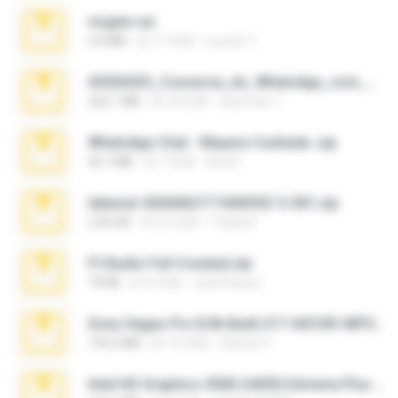
virgem.rar
4.4 MB
約 17 年前
Lucinei 7.
65536533_Conversa_do_WhatsApp_com_Meu_Esposo.zip
262.1 MB
約 18 日前
desomar T.
WhatsApp Chat - Mayara Cunhada .zip
36.7 MB
約 7 年前
Ana K.
takeout-20260621T160055Z-3-001.zip
2.00 GB
約 15 日前
Thata N.
Fl Studio Full Cracked.zip
79 KB
約 4 月前
Joel Powers
Sony Vegas Pro 8.0b Build 217-AVCHD-MPG-AC3 FIXED.7z
192.6 MB
約 16 年前
Steven P.
Intel HD Graphics 3000 (4459) Extreme Plus 2.0.zip