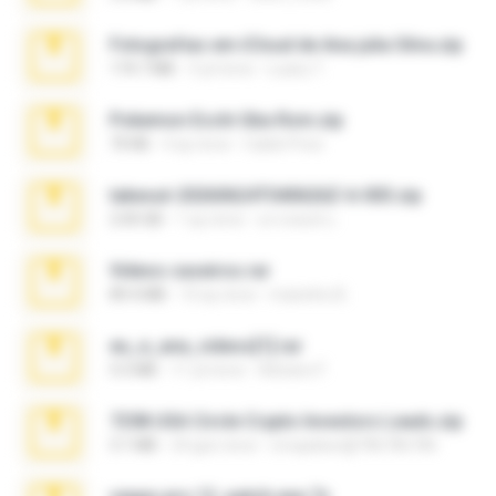
Fotografias em iCloud de Ana julia Silva.zip
174.7 MB
3 yıl önce
Luany T.
Pokemon Ecchi Gba Rom.zip
70 KB
4 ay önce
Caleb Price
takeout-20260624T040626Z-6-003.zip
2.00 GB
1 ay önce
อรรถพงษ์ บ.
Videos caseiros.rar
89.4 MB
10 ay önce
maninho B.
eu_e_ana_videos[1].rar
5.5 MB
11 yıl önce
Adriano F.
7258 USA Circle Crypto Investors Leads.zip
3.1 MB
24 gün önce
cmqadeer@786786786