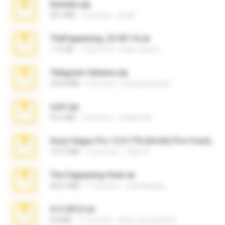
Daniela.zip
28.2 MB
3 yıl önce
ela26
TheFappening_22.09.14.rar
1.16 GB
12 yıl önce
erick_lover4
Telegram fabiana.zip
244.8 MB
4 yıl önce
yrangravanatal
ouh!.zip
95.6 MB
2 ay önce
vladimir M.
Sony Vegas Pro 12.0.770 (64-bit) Pre-Cracked.zip
137.0 MB
12 yıl önce
Tales S.
The Fappening final.rar
302.4 MB
11 yıl önce
raulmedinax
4-5-2015.rar
8.8 MB
11 yıl önce
extra_precautions