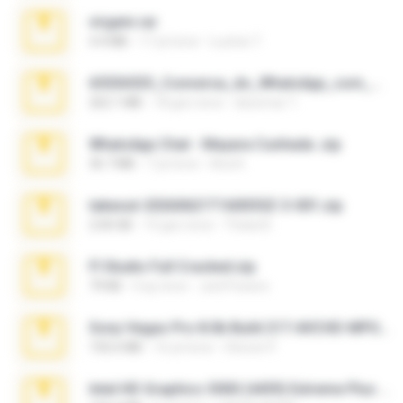
virgem.rar
4.4 MB
17 yıl önce
Lucinei 7.
65536533_Conversa_do_WhatsApp_com_Meu_Esposo.zip
262.1 MB
18 gün önce
desomar T.
WhatsApp Chat - Mayara Cunhada .zip
36.7 MB
7 yıl önce
Ana K.
takeout-20260621T160055Z-3-001.zip
2.00 GB
15 gün önce
Thata N.
Fl Studio Full Cracked.zip
79 KB
4 ay önce
Joel Powers
Sony Vegas Pro 8.0b Build 217-AVCHD-MPG-AC3 FIXED.7z
192.6 MB
16 yıl önce
Steven P.
Intel HD Graphics 3000 (4459) Extreme Plus 2.0.zip