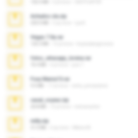
126.5 MB
6 yıl önce
nIGHTmAYOR
Achados sla.zip
220.0 MB
5 ay önce
Lya K.
Vegas 7.0a.rar
120.3 MB
15 yıl önce
boyisadangerzone
fotos_whasapp_lorena.rar
76.4 MB
4 yıl önce
jose T.
Foxy Mama15.rar
9.5 MB
17 yıl önce
extra_precautions
casal_voyeur.zip
20.8 MB
15 yıl önce
netowescher
milly.zip
31.0 MB
6 ay önce
Milene M.