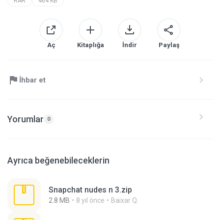
RAR
464 KB
Aç
Kitaplığa
İndir
Paylaş
İhbar et
Yorumlar
0
Ayrıca beğenebileceklerin
Snapchat nudes n 3.zip
2.8 MB
8 yıl önce
Baixar Q.