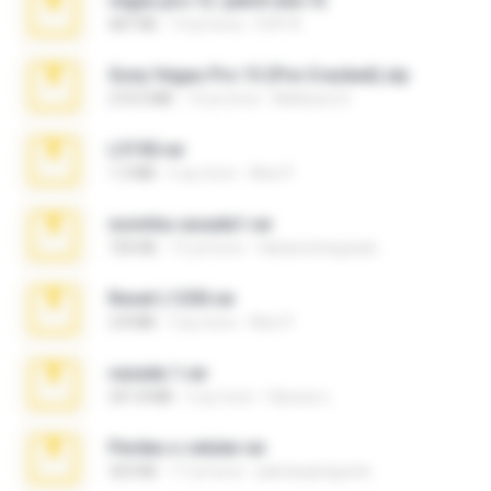
vegas.pro.12.-patch.exe.7z
687 KB
14 yıl önce
EVP Á.
Sony Vegas Pro 13 (Pre-Cracked).zip
272.0 MB
10 yıl önce
Mellicent D.
L3150.rar
1.3 MB
6 ay önce
Alex P.
novinha casada1.rar
720 KB
15 yıl önce
fabianointegrado
Reset L1250.rar
2.8 MB
3 ay önce
Alex P.
vazada 1.rar
241.8 MB
2 ay önce
Ulysses L.
Perdeu o celular.rar
323 KB
17 yıl önce
plantaopiriguete