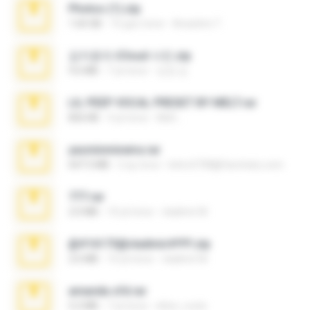
Photos (1).zip
1.60 GB
16 gün önce
Anacleto T.
김지윤의 iCloud 사진.zip
9.6 MB
7 yıl önce
성경 김.
LIL PEEP VOCAL PRESET BY MELT.rar
826 KB
4 yıl önce
Melt ..
yasminmineira.rar
647.5 MB
2 ay önce
letiro5708@fanchatu.com
777.rar
2.0 MB
10 yıl önce
vladimir M.
@#16173@vladimir#!!!!!!.zip
2.6 MB
10 yıl önce
vladimir M.
amanda sfd.rar
5.2 MB
7 yıl önce
elton_roots