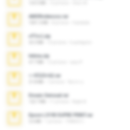
123.5 MB
12 yıl önce
Chut-35
AMORvideosss.rar
1001.3 MB
8 yıl önce
frandede
ศรีรัตน์.zip
32.3 MB
10 yıl önce
b.auttaporn
Intima.zip
47.7 MB
12 yıl önce
seyo P.
ราชินี25+62.rar
21.8 MB
7 yıl önce
จิตรกร อ.
Ensaio Sensual.rar
122.7 MB
11 yıl önce
Kayle A.
Epson L5190 SUPRE PRINT.rar
5.6 MB
1 yıl önce
THIAGO C.