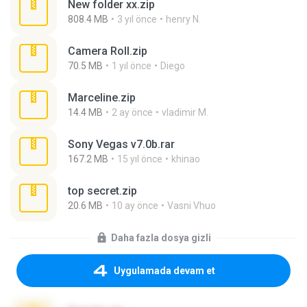
New folder xx.zip
808.4 MB
3 yıl önce
henry N.
Camera Roll.zip
70.5 MB
1 yıl önce
Diego
Marceline.zip
14.4 MB
2 ay önce
vladimir M.
Sony Vegas v7.0b.rar
167.2 MB
15 yıl önce
khinao
top secret.zip
20.6 MB
10 ay önce
Vasni Vhuo
Daha fazla dosya gizli
Uygulamada devam et