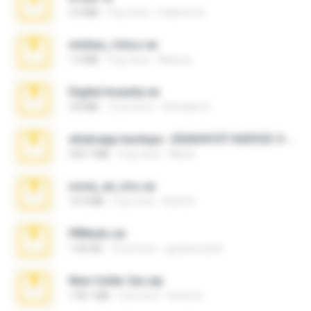
3.4 MB
9 ay önce
Federico B.
minhas_fotos.rar
1.4 MB
3 ay önce
Rebeca
Digital Insanity.rar
3.8 MB
12 yıl önce
Christian D.
whatsapp backups -20260410T160335Z-3-001.zip
335.7 MB
4 ay önce
Maria
novia_en_trio.rar
14.9 MB
5 ay önce
Rodri R.
PBNuds.rar
1.04 GB
10 yıl önce
gustavocs64
New folder 2xx.zip
178.1 MB
3 yıl önce
henry N.