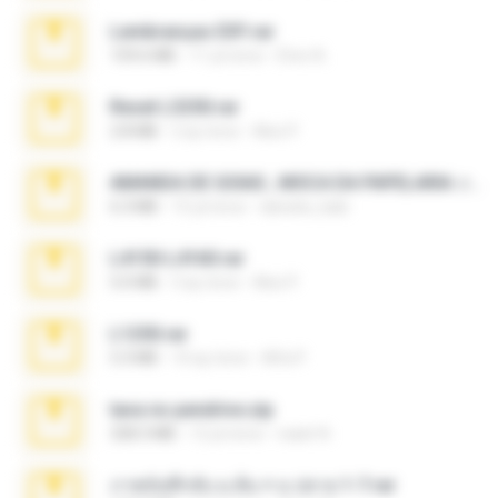
Lembranças EX!!.rar
159.6 MB
11 yıl önce
Étori A.
Reset L3250.rar
2.8 MB
2 ay önce
Alex P.
AMANDA DE GOIAS , MOCA DA PAPELARIA .rar
6.3 MB
15 yıl önce
daniela_kabi
L4150-L4160.rar
5.0 MB
3 ay önce
Alex P.
L1250.rar
5.3 MB
10 ay önce
Alfa P.
tava no pendrive.zip
328.3 MB
12 yıl önce
naatr N.
ภาพบันทึกลับ ม.ต้น + ม.ปลาย 1-7.rar