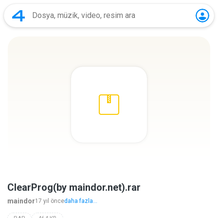
ClearProg(by maindor.net).rar
maindor
17 yıl önce
daha fazla...