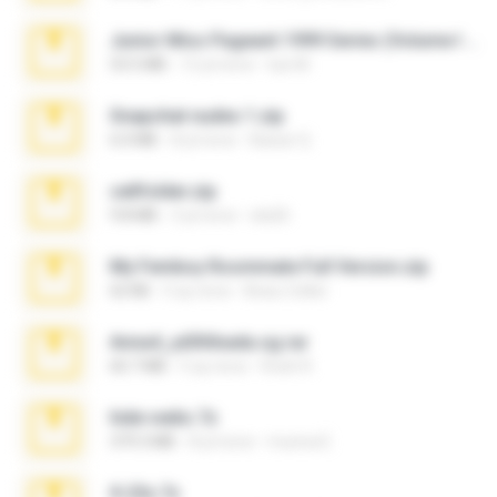
Junior Miss Pageant 1999 Series (Volume I Part I NC 6).7z
53.5 MB
12 yıl önce
luis M.
Snapchat nudes 1.zip
6.0 MB
8 yıl önce
Baixar Q.
cellfolder.zip
9.8 MB
3 yıl önce
ela26
My Femboy Roommate Full Version.zip
62 KB
5 ay önce
Beau Collier
Anna4_yd3t0nada.sg.rar
60.7 MB
5 ay önce
Rodri R.
hide vedio.7z
379.3 MB
8 yıl önce
munna E.
X-23x.7z