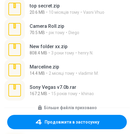
top secret.zip
20.6 MB
10 місяців тому
Vasni Vhuo
Camera Roll.zip
70.5 MB
рік тому
Diego
New folder xx.zip
808.4 MB
3 роки тому
henry N.
Marceline.zip
14.4 MB
2 місяці тому
vladimir M.
Sony Vegas v7.0b.rar
167.2 MB
15 років тому
khinao
Більше файлів приховано
Продовжити в застосунку