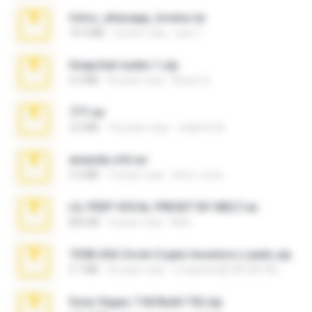
fotos_whasapp_lorena.rar
76.4 MB
4 роки тому
jose T.
Snapchat nudes 1.zip
6.0 MB
8 років тому
Baixar Q.
777.rar
2.0 MB
10 років тому
vladimir M.
amanda sfd.rar
5.2 MB
7 років тому
elton_roots
LIL PEEP VOCAL PRESET BY MELT.rar
826 KB
4 роки тому
Melt ..
7258 USA Circle Crypto Investors Leads.zip
3.1 MB
20 днів тому
cmqadeer@786786786
Sony Vegas 7.0d Build 192.zip