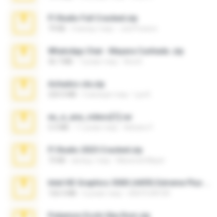
Fl Studio Full Cracked.zip
79 KB
4 місяці тому
Joel Powers
WhatsApp Chat - Mayara Cunhada .zip
36.7 MB
7 років тому
Ana K.
Achados sla.zip
220.0 MB
5 місяців тому
Lya K.
eu_e_ana_videos[1].rar
5.5 MB
11 років тому
Adriano F.
Fl Studio 2025 Cracked.zip
73 KB
місяць тому
Maverick Mayer
Intel HD Graphics 3000 (4459) Extreme Plus 2.0.zip
126.5 MB
6 років тому
nIGHTmAYOR
Pokemon Ecchi Gba Rom.zip