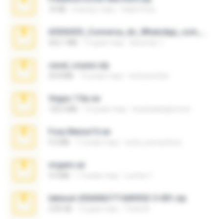
70 KB
4 місяці тому
Caleb Price
65536533_Conversa_do_WhatsApp_com_Meu_Esposo.zip
262.1 MB
15 днів тому
desomar T.
casal_voyeur.zip
20.8 MB
15 років тому
netowescher
Vegas 7.0a.rar
120.3 MB
15 років тому
boyisadangerzone
Foxy Mama15.rar
9.5 MB
17 років тому
extra_precautions
virgem.rar
4.4 MB
17 років тому
Lucinei 7.
takeout-20260621T160055Z-3-001.zip
2.00 GB
12 днів тому
Thata N.