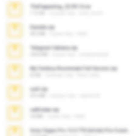
TheFappening_22.09.14.rar
1.16 GB
12 років тому
erick_lover4
Daniela.zip
28.2 MB
3 роки тому
ela26
Telegram fabiana.zip
244.8 MB
4 роки тому
yrangravanatal
My Femboy Roommate Full Version.zip
62 KB
5 місяців тому
Beau Collier
ouh!.zip
95.6 MB
2 місяці тому
vladimir M.
cellfolder.zip
9.8 MB
3 роки тому
ela26
Sony Vegas Pro 12.0.770 (64-bit) Pre-Cracked.zip