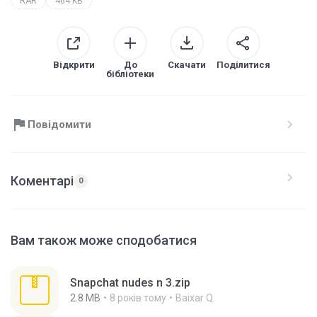
RAR
464 KB
Відкрити
До
Скачати
Поділитися
бібліотеки
Повідомити
Коментарі
0
Вам також може сподобатися
Snapchat nudes n 3.zip
2.8 MB
8 років тому
Baixar Q.