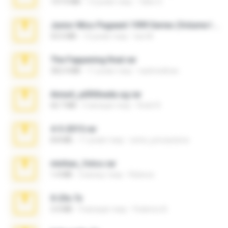
137.0 MB
12 років тому
Tales S.
Junior Miss Pageant 1999 Series (Volume I Part I NC 6).7z
53.5 MB
12 років тому
luis M.
The Fappening final.rar
302.4 MB
11 років тому
raulmedinax
Anna4_yd3t0nada.sg.rar
60.7 MB
5 місяців тому
Rodri R.
4-5-2015.rar
8.8 MB
11 років тому
extra_precautions
minhas_fotos.rar
1.4 MB
2 місяці тому
Rebeca
X-23x.7z
3.4 MB
9 місяців тому
Federico B.