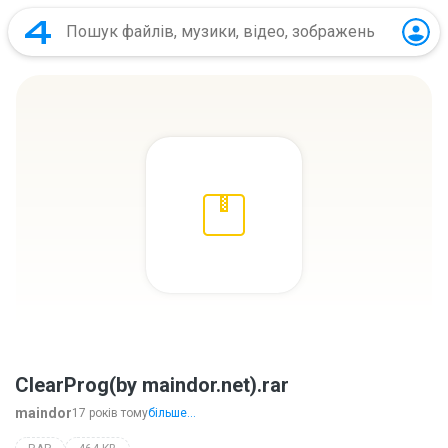
ClearProg(by maindor.net).rar
maindor
17 років тому
більше...