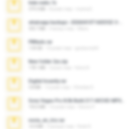
hide vedio.7z
379.3 MB
8 років тому
munna E.
whatsapp backups -20260410T160335Z-3-001.zip
335.7 MB
4 місяці тому
Maria
PBNuds.rar
1.04 GB
10 років тому
gustavocs64
New folder 2xx.zip
178.1 MB
3 роки тому
henry N.
Digital Insanity.rar
3.8 MB
12 років тому
Christian D.
Sony Vegas Pro 8.0b Build 217-AVCHD-MPG-AC3 FIXED.7z
192.6 MB
16 років тому
Steven P.
novia_en_trio.rar
14.9 MB
5 місяців тому
Rodri R.