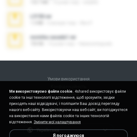
133.7 MB
13 років тому
edukblo
L3150.rar
1.3 MB
6 місяців тому
Alex P.
novinha casada1.rar
720 KB
15 років тому
fabianointegrado
Умови використання
Конфіденційність
Ми використовуємо файли cookie.
4shared використовує файли
Підтримка
cookie та інші технології відстеження, щоб зрозуміти, звідки
Не продавати мою особисту інформацію
приходять наші відвідувачі, і поліпшити Ваш досвід перегляду
Не ділитися моєю особистою інформацією
нашого веб-сайту. Використовуючи наш веб-сайт, ви погоджуєтеся
на використання нами файлів cookie та інших технологій
відстеження.
Змінити мої налаштування
Українська
Я погоджуюся