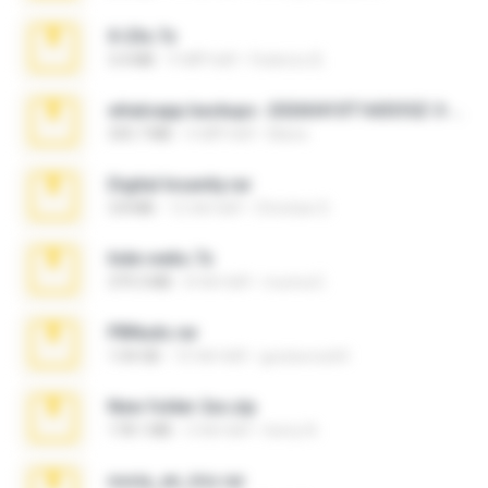
X-23x.7z
3.4 MB
9 महीने पहले
Federico B.
whatsapp backups -20260410T160335Z-3-001.zip
335.7 MB
4 महीने पहले
Maria
Digital Insanity.rar
3.8 MB
12 साल पहले
Christian D.
hide vedio.7z
379.3 MB
8 साल पहले
munna E.
PBNuds.rar
1.04 GB
10 साल पहले
gustavocs64
New folder 2xx.zip
178.1 MB
3 साल पहले
henry N.
novia_en_trio.rar