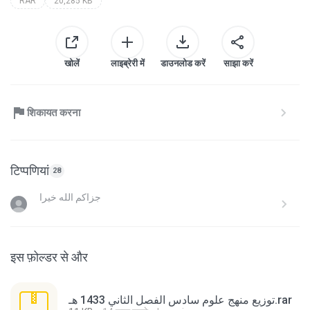
RAR
20,285 KB
खोलें
लाइब्रेरी में
डाउनलोड करें
साझा करें
शिकायत करना
टिप्पणियां
28
جزاكم الله خيرا
इस फ़ोल्डर से और
توزيع منهج علوم سادس الفصل الثاني 1433 هـ.rar