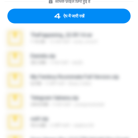
अधिक फ़ाइलें छिपी हुई हैं
ऐप में जारी रखें
TheFappening_22.09.14.rar
1.16 GB
12 साल पहले
erick_lover4
Daniela.zip
28.2 MB
3 साल पहले
ela26
My Femboy Roommate Full Version.zip
62 KB
5 महीने पहले
Beau Collier
Telegram fabiana.zip
244.8 MB
4 साल पहले
yrangravanatal
ouh!.zip
95.6 MB
2 महीने पहले
vladimir M.