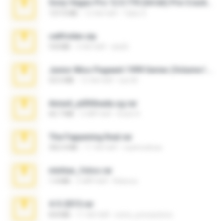
Sony Vegas Pro 12.0.770 (64-bit) Pre-Cracked.zip
137.0 MB
12 साल पहले
Tales S.
cellfolder.zip
9.8 MB
3 साल पहले
ela26
Junior Miss Pageant 1999 Series (Volume I Part I NC 6).7z
53.5 MB
12 साल पहले
luis M.
Anna4_yd3t0nada.sg.rar
60.7 MB
5 महीने पहले
Rodri R.
The Fappening final.rar
302.4 MB
11 साल पहले
raulmedinax
minhas_fotos.rar
1.4 MB
2 महीने पहले
Rebeca
4-5-2015.rar
8.8 MB
11 साल पहले
extra_precautions