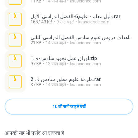
11 KB
14 साल पहले
ksascience.com
دليل معلم - علوم6-الفصل الدراسي الأول.rar
168,143 KB
9 साल पहले
ksascience.com
اهداف دروس علوم سادس الفصل الدراسي الثاني.rar
21 KB
14 साल पहले
ksascience.com
اوراق عمل تجويد سادس-ف1.zip
97 KB
13 साल पहले
ksascience.com
ملزمة علوم مطور سادس ف 2.rar
37 KB
14 साल पहले
ksascience.com
10 की सभी फ़ाइलें देखें
आपको यह भी पसंद आ सकता है