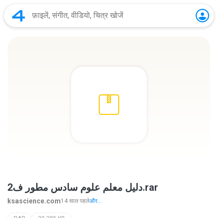
دليل معلم علوم سادس مطور ف2.rar
ksascience.com
14 साल पहले
और...