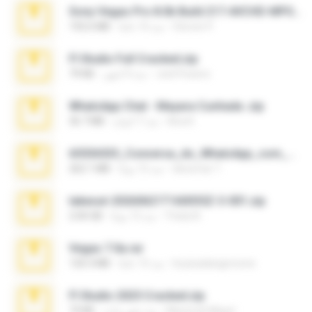
Sony Vegas Pro 8.0b Build 217-AVCHD-MPG-AC3 FIXED.7z
Steven P.
منذ 16 عامًا
192.6 MB
Fl Studio Full Cracked.zip
Joel Powers
منذ 4 أشهر
79 KB
WhatsApp Chat - Mayara Cunhada .zip
Ana K.
منذ 7 أعوام
36.7 MB
65536533_Conversa_do_WhatsApp_com_Meu_Esposo.zip
desomar T.
منذ 15 يومًا
262.1 MB
takeout-20260621T160055Z-3-001.zip
Thata N.
منذ 12 يومًا
2.00 GB
Vegas 7.0a.rar
boyisadangerzone
منذ 15 عامًا
120.3 MB
Fl Studio 2025 Cracked.zip
Maverick Mayer
منذ شهر واحد
73 KB