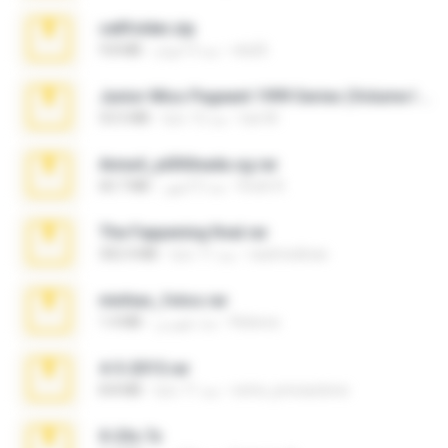
cellfolder.zip
ela26
منذ 3 أعوام
9.8 MB
Junior Miss Pageant 1999 Series (Volume I Part I NC 6).7z
luis M.
منذ 12 عامًا
53.5 MB
Anna4_yd3t0nada.sg.rar
Rodri R.
منذ 5 أشهر
60.7 MB
The Fappening final.rar
raulmedinax
منذ 11 عامًا
302.4 MB
minhas_fotos.rar
Rebeca
منذ شهرين
1.4 MB
4-5-2015.rar
extra_precautions
منذ 11 عامًا
8.8 MB
X-23x.7z