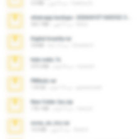
Federico B.
منذ 9 أشهر
3.4 MB
whatsapp backups -20260410T160335Z-3-001.zip
Maria
منذ 4 أشهر
335.7 MB
Digital Insanity.rar
Christian D.
منذ 12 عامًا
3.8 MB
hide vedio.7z
munna E.
منذ 8 أعوام
379.3 MB
PBNuds.rar
gustavocs64
منذ 10 أعوام
1.04 GB
New folder 2xx.zip
henry N.
منذ 3 أعوام
178.1 MB
novia_en_trio.rar
Rodri R.
منذ 5 أشهر
14.9 MB