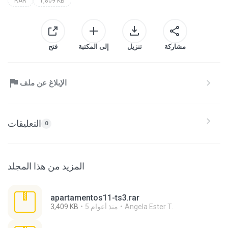
RAR
1,809 KB
مشاركة
تنزيل
إلى المكتبة
فتح
الإبلاغ عن ملف
التعليقات
0
المزيد من هذا المجلد
apartamentos11-ts3.rar
Angela Ester T.
5 منذ أعوام
3,409 KB