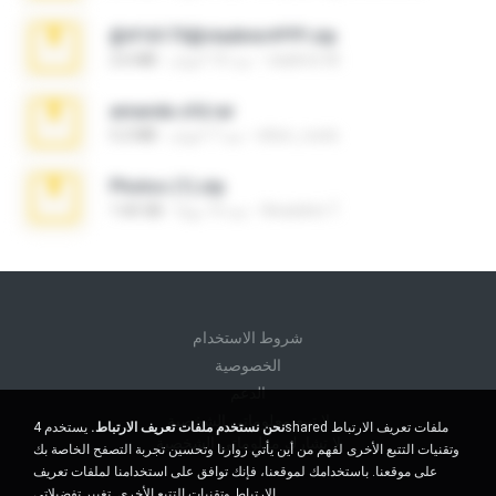
@#16173@vladimir#!!!!!!.zip
vladimir M.
منذ 10 أعوام
2.6 MB
amanda sfd.rar
elton_roots
منذ 7 أعوام
5.2 MB
Photos (1).zip
Anacleto T.
منذ 13 يومًا
1.60 GB
شروط الاستخدام
الخصوصية
الدعم
لا تبيع معلوماتي الشخصية
نحن نستخدم ملفات تعريف الارتباط.
يستخدم 4shared ملفات تعريف الارتباط
لا تشارك معلوماتي الشخصية
وتقنيات التتبع الأخرى لفهم من أين يأتي زوارنا وتحسين تجربة التصفح الخاصة بك
على موقعنا. باستخدامك لموقعنا، فإنك توافق على استخدامنا لملفات تعريف
الارتباط وتقنيات التتبع الأخرى.
تغيير تفضيلاتي