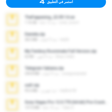
استمر في التطبيق
TheFappening_22.09.14.rar
erick_lover4
منذ 12 عامًا
1.16 GB
Daniela.zip
ela26
منذ 3 أعوام
28.2 MB
My Femboy Roommate Full Version.zip
Beau Collier
منذ 5 أشهر
62 KB
Telegram fabiana.zip
yrangravanatal
منذ 4 أعوام
244.8 MB
ouh!.zip
vladimir M.
منذ شهرين
95.6 MB
Sony Vegas Pro 12.0.770 (64-bit) Pre-Cracked.zip
Tales S.
منذ 12 عامًا
137.0 MB