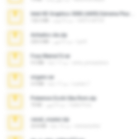
Intel HD Graphics 3000 (4459) Extreme Plus 2.0.zip
nIGHTmAYOR
منذ 6 أعوام
126.5 MB
Achados sla.zip
Lya K.
منذ 5 أشهر
220.0 MB
Foxy Mama15.rar
extra_precautions
منذ 17 عامًا
9.5 MB
virgem.rar
Lucinei 7.
منذ 17 عامًا
4.4 MB
Pokemon Ecchi Gba Rom.zip
Caleb Price
منذ 4 أشهر
70 KB
casal_voyeur.zip
netowescher
منذ 15 عامًا
20.8 MB