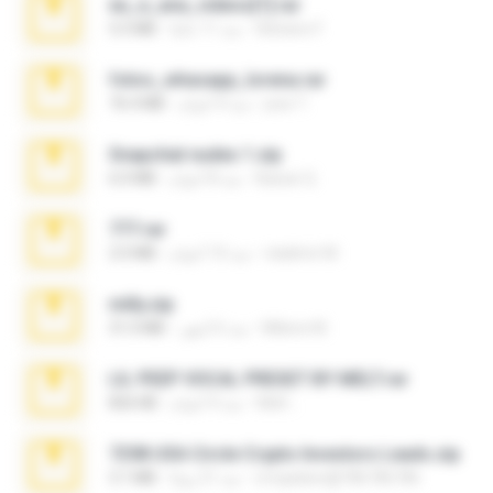
eu_e_ana_videos[1].rar
Adriano F.
منذ 11 عامًا
5.5 MB
fotos_whasapp_lorena.rar
jose T.
منذ 4 أعوام
76.4 MB
Snapchat nudes 1.zip
Baixar Q.
منذ 8 أعوام
6.0 MB
777.rar
vladimir M.
منذ 10 أعوام
2.0 MB
milly.zip
Milene M.
منذ 6 أشهر
31.0 MB
LIL PEEP VOCAL PRESET BY MELT.rar
Melt ..
منذ 4 أعوام
826 KB
7258 USA Circle Crypto Investors Leads.zip
cmqadeer@786786786
منذ 21 يومًا
3.1 MB