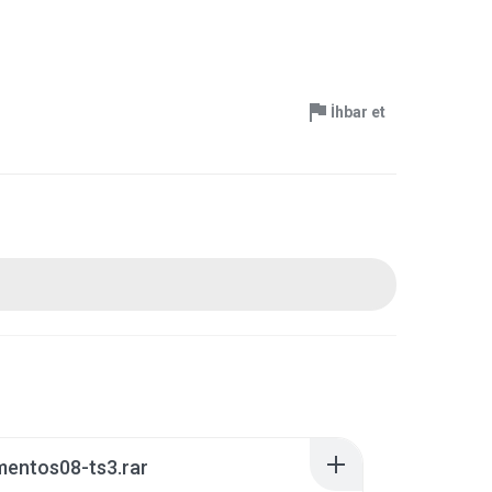
İhbar et
mentos08-ts3.rar