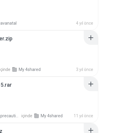
ravanatal
4 yıl önce
er.zip
içinde
My 4shared
3 yıl önce
5.rar
extra_precautions
içinde
My 4shared
11 yıl önce
z