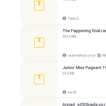
Tales S.
The Fappening final.ra
302.4 MB
raulmedinax
içinde
My
53.5 MB
luis M.
Anna4_yd3t0nada.sg.r