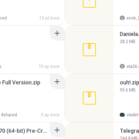
red
15 yıl önce
erick_
Daniela
28.2 MB
s
10 ay önce
ela26
ull Version.zip
ouh!.zi
95.6 MB
 4shared
5 ay önce
vladim
Sony Vegas Pro 12.0.770 (64-bit) Pre-Cracked.zip
Telegra
244.8 MB