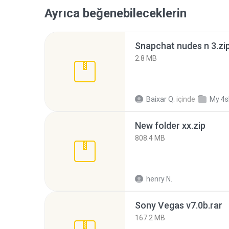
Ayrıca beğenebileceklerin
Snapchat nudes n 3.zi
2.8 MB
Baixar Q.
içinde
My 4s
New folder xx.zip
808.4 MB
henry N.
Sony Vegas v7.0b.rar
167.2 MB