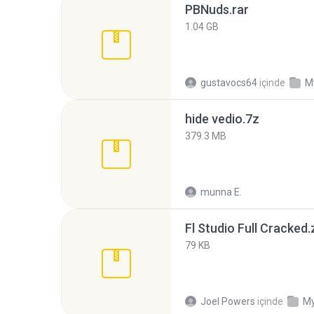
PBNuds.rar
1.04 GB
gustavocs64
içinde
M
hide vedio.7z
379.3 MB
munna E.
Fl Studio Full Cracked.
79 KB
Joel Powers
içinde
My