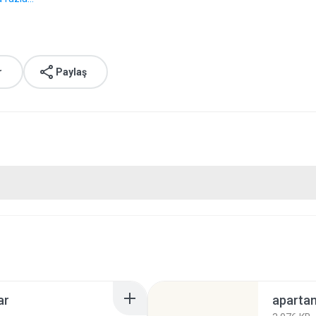
r
Paylaş
ar
aparta