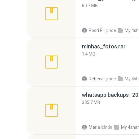
60.7 MB
Rodri R.
içinde
My 4sh
minhas_fotos.rar
1.4 MB
Rebeca
içinde
My 4sh
335.7 MB
Maria
içinde
My 4sha