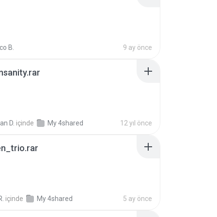
co B.
9 ay önce
Insanity.rar
ian D.
içinde
My 4shared
12 yıl önce
n_trio.rar
R.
içinde
My 4shared
5 ay önce