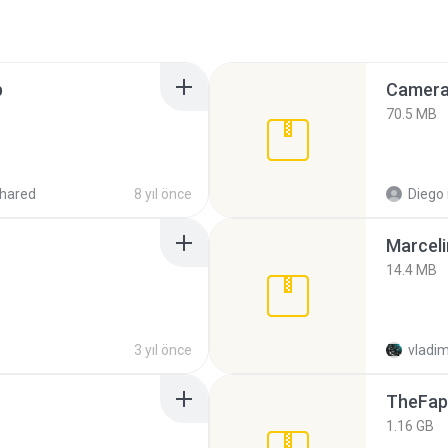
p
Camera 
70.5 MB
hared
8 yıl önce
Diego
Marceli
14.4 MB
3 yıl önce
vladim
TheFap
1.16 GB