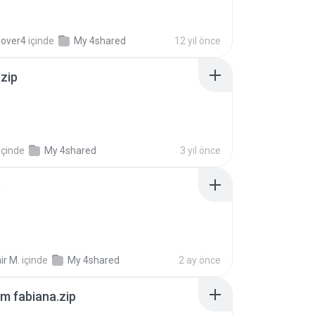
lover4
içinde
My 4shared
12 yıl önce
.zip
içinde
My 4shared
3 yıl önce
p
ir M.
içinde
My 4shared
2 ay önce
m fabiana.zip