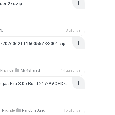
der 2xx.zip
N.
3 yıl önce
t-20260621T160055Z-3-001.zip
N.
içinde
My 4shared
14 gün önce
Sony Vegas Pro 8.0b Build 217-AVCHD-MPG-AC3 FIXED.7z
 P.
içinde
Random Junk
16 yıl önce