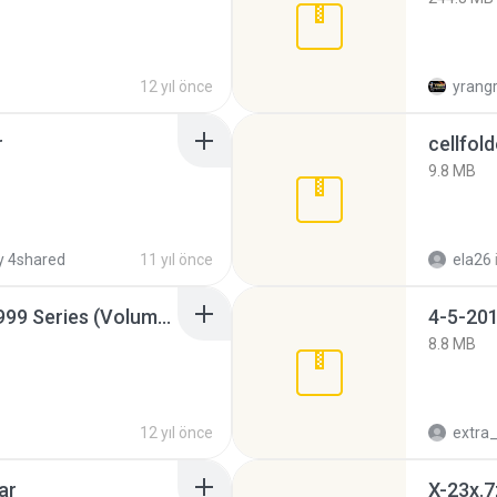
12 yıl önce
yrang
r
cellfold
9.8 MB
 4shared
11 yıl önce
ela26
Junior Miss Pageant 1999 Series (Volume I Part I NC 6).7z
4-5-201
8.8 MB
12 yıl önce
ar
X-23x.7