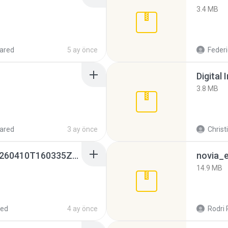
3.4 MB
ared
5 ay önce
Federi
Digital 
3.8 MB
ared
3 ay önce
Christ
whatsapp backups -20260410T160335Z-3-001.zip
novia_e
14.9 MB
red
4 ay önce
Rodri 