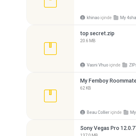
khinao
içinde
My 4sha
top secret.zip
20.6 MB
Vasni Vhuo
içinde
ZIP
My Femboy Roommate F
62 KB
Beau Collier
içinde
My
137.0 MB