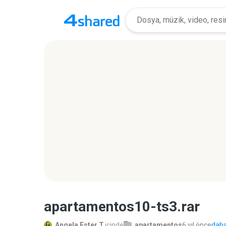
apartamentos10-ts3.rar
Angela Ester T.
içinde
apartamentos
6 yıl önce
daha