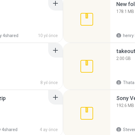
New fol
178.1 MB
y 4shared
10 yıl önce
henry 
takeou
2.00 GB
8 yıl önce
Thata 
zip
192.6 MB
 4shared
4 ay önce
Steven