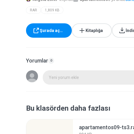
RAR
1,809 KB
Şurada aç…
Kitaplığa
İndi
Yorumlar
0
Yeni yorum ekle
Bu klasörden daha fazlası
apartamentos09-ts3.r