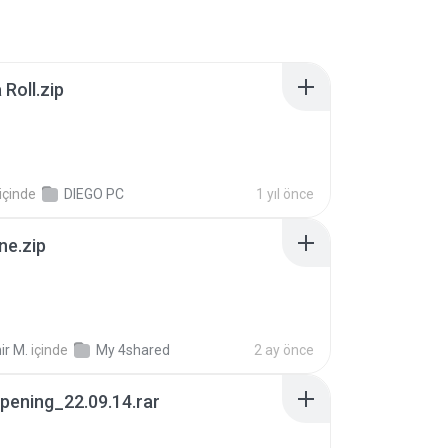
Roll.zip
içinde
DIEGO PC
1 yıl önce
ne.zip
ir M.
içinde
My 4shared
2 ay önce
pening_22.09.14.rar