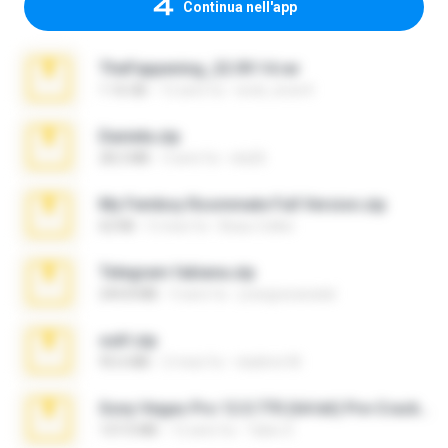
Continua nell'app
TheFappening_22.09.14.rar
1.16 GB
12 anni fa
erick_lover4
Daniela.zip
28.2 MB
3 anni fa
ela26
My Femboy Roommate Full Version.zip
62 KB
5 mesi fa
Beau Collier
Telegram fabiana.zip
244.8 MB
4 anni fa
yrangravanatal
ouh!.zip
95.6 MB
2 mesi fa
vladimir M.
Sony Vegas Pro 12.0.770 (64-bit) Pre-Cracked.zip
137.0 MB
12 anni fa
Tales S.