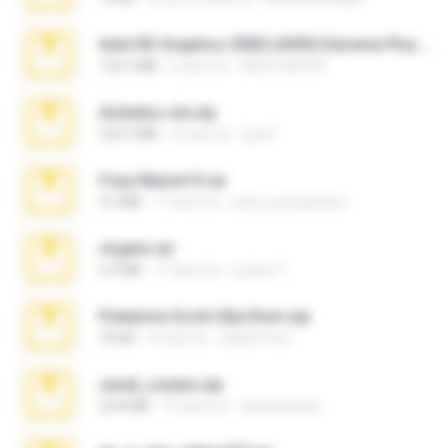
Intel HD Graphics 3000 (4459) Extreme Plus 2.0.zip
126.5 MB
6 anni fa
nIGHTmAYOR
Achados sla.zip
220.0 MB
5 mesi fa
Lya K.
Foxy Mama15.rar
9.5 MB
17 anni fa
extra_precautions
virgem.rar
4.4 MB
17 anni fa
Lucinei 7.
Pokemon Ecchi Gba Rom.zip
70 KB
4 mesi fa
Caleb Price
casal_voyeur.zip
20.8 MB
15 anni fa
netowescher