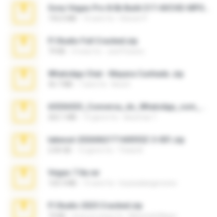
Sony Vegas Pro 8.0b Build 217-AVCHD-MPG-AC3 FIXED.7z
192.6 MB
16 anni fa
Steven P.
Fl Studio Full Cracked.zip
79 KB
4 mesi fa
Joel Powers
WhatsApp Chat - Mayara Cunhada .zip
36.7 MB
7 anni fa
Ana K.
65536533_Conversa_do_WhatsApp_com_Meu_Esposo.zip
262.1 MB
15 giorni fa
desomar T.
takeout-20260621T160055Z-3-001.zip
2.00 GB
12 giorni fa
Thata N.
Vegas 7.0a.rar
120.3 MB
15 anni fa
boyisadangerzone
Fl Studio 2025 Cracked.zip
73 KB
circa un mese fa
Maverick Mayer