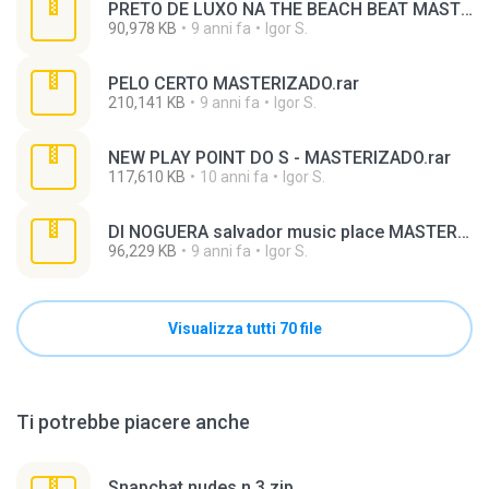
PRETO DE LUXO NA THE BEACH BEAT MASTERIZADO.rar
90,978 KB
9 anni fa
Igor S.
PELO CERTO MASTERIZADO.rar
210,141 KB
9 anni fa
Igor S.
NEW PLAY POINT DO S - MASTERIZADO.rar
117,610 KB
10 anni fa
Igor S.
DI NOGUERA salvador music place MASTERIZADO.rar
96,229 KB
9 anni fa
Igor S.
Visualizza tutti 70 file
Ti potrebbe piacere anche
Snapchat nudes n 3.zip