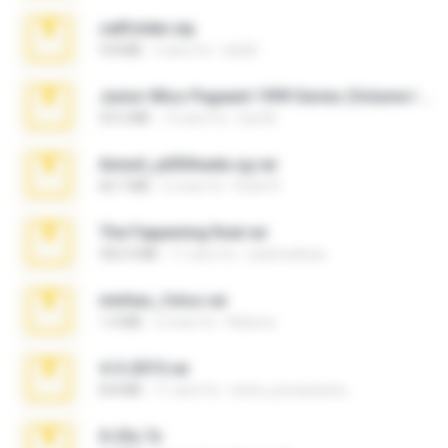
cellfolder.zip
9.8 MB
3 anni fa
ela26
Junior Miss Pageant 1999 Series (Volume I Part I NC 6).7z
53.5 MB
12 anni fa
luis M.
Anna4_yd3t0nada.sg.rar
60.7 MB
5 mesi fa
Rodri R.
The Fappening final.rar
302.4 MB
11 anni fa
raulmedinax
minhas_fotos.rar
1.4 MB
2 mesi fa
Rebeca
4-5-2015.rar
8.8 MB
11 anni fa
extra_precautions
X-23x.7z