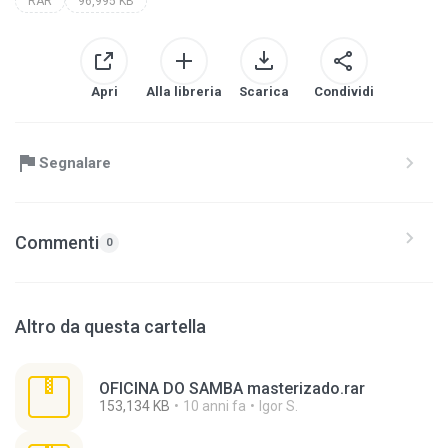
RAR
96,995 KB
Apri
Alla libreria
Scarica
Condividi
Segnalare
Commenti
0
Altro da questa cartella
OFICINA DO SAMBA masterizado.rar
153,134 KB
10 anni fa
Igor S.