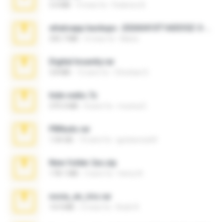
3.4 MB
9 mesi fa
Federico B.
whatsapp backups -20260410T160335Z-3-001.zip
335.7 MB
4 mesi fa
Maria
Digital Insanity.rar
3.8 MB
12 anni fa
Christian D.
hide vedio.7z
379.3 MB
8 anni fa
munna E.
PBNuds.rar
1.04 GB
10 anni fa
gustavocs64
New folder 2xx.zip
178.1 MB
3 anni fa
henry N.
novia_en_trio.rar
14.9 MB
5 mesi fa
Rodri R.