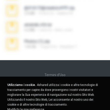
@#16173@vladimir#!!!!!!.zip
2.6 MB
10 anni fa
vladimir M.
amanda sfd.rar
5.2 MB
7 anni fa
elton_roots
Photos (1).zip
1.60 GB
13 giorni fa
Anacleto T.
Termini d'Uso
Privacy
Utilizziamo i cookie.
4shared utilizza i cookie e altre tecnologie di
Supporto
tracciamento per capire da dove provengono i nostri visitatori e
Non venda le mie informazioni personali
migliorare la Sua esperienza di navigazione sul nostro Sito Web.
Non condivida le mie informazioni personali
Utilizzando il nostro Sito Web, Lei acconsente al nostro uso dei
cookie e di altre tecnologie di tracciamento.
Modifichi le mie preferenze