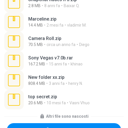
2.8 MB
8 anni fa
Baixar Q.
Marceline.zip
14.4 MB
2 mesi fa
vladimir M.
Camera Roll.zip
70.5 MB
circa un anno fa
Diego
Sony Vegas v7.0b.rar
167.2 MB
15 anni fa
khinao
New folder xx.zip
808.4 MB
3 anni fa
henry N.
top secret.zip
20.6 MB
10 mesi fa
Vasni Vhuo
Altri file sono nascosti