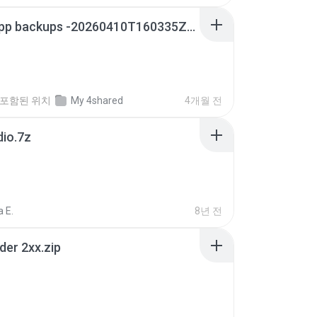
whatsapp backups -20260410T160335Z-3-001.zip
포함된 위치
My 4shared
4개월 전
dio.7z
 E.
8년 전
der 2xx.zip