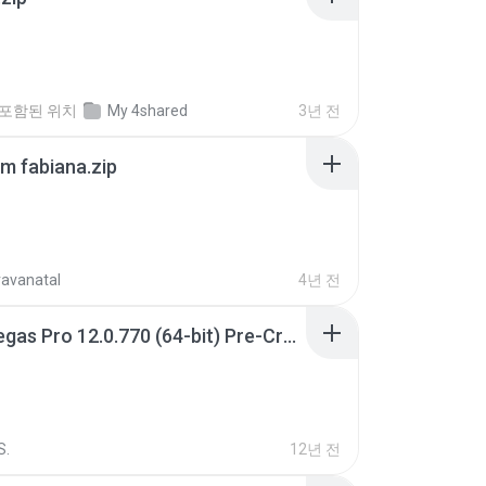
포함된 위치
My 4shared
3년 전
m fabiana.zip
ravanatal
4년 전
Sony Vegas Pro 12.0.770 (64-bit) Pre-Cracked.zip
S.
12년 전