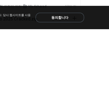
N.
포함된 위치
My 4shared
13일 전
다. 당사 웹사이트를 사용
동의합니다
io 2025 Cracked.zip
ick Mayer
포함된 위치
약 1개월 전
 sla.zip
포함된 위치
My 4shared
5개월 전
rar