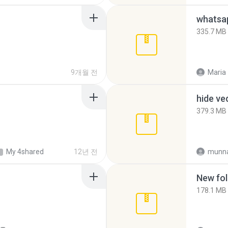
335.7 MB
9개월 전
Maria
hide ve
379.3 MB
My 4shared
12년 전
munna
New fol
178.1 MB