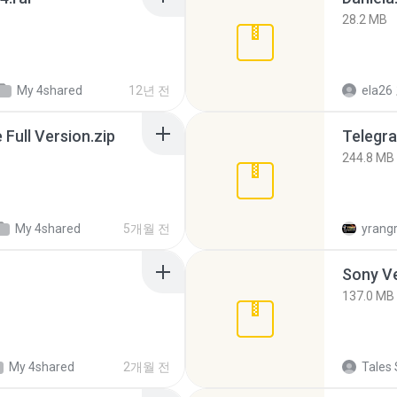
28.2 MB
My 4shared
12년 전
ela26
ull Version.zip
Telegra
244.8 MB
My 4shared
5개월 전
yrang
137.0 MB
My 4shared
2개월 전
Tales 