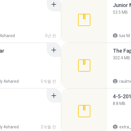
53.5 MB
4shared
3년 전
luis M.
ar
The Fap
302.4 MB
y 4shared
5개월 전
raulm
4-5-201
8.8 MB
y 4shared
2개월 전