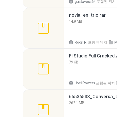
gustavocs64
포함된 위치
novia_en_trio.rar
14.9 MB
Rodri R.
포함된 위치
M
Fl Studio Full Cracked.
79 KB
Joel Powers
포함된 위치
262.1 MB