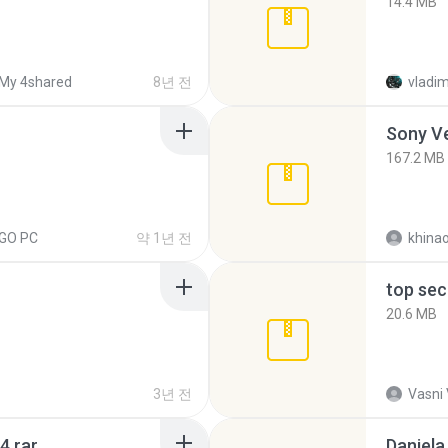
14.4 MB
My 4shared
8년 전
vladim
Sony Ve
167.2 MB
EGO PC
약 1년 전
khina
top sec
20.6 MB
3년 전
Vasni
4.rar
Daniela