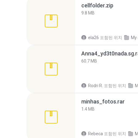
cellfolder.zip
9.8 MB
ela26
포함된 위치
My 
Anna4_yd3t0nada.sg.r
60.7 MB
Rodri R.
포함된 위치
M
minhas_fotos.rar
1.4 MB
Rebeca
포함된 위치
M