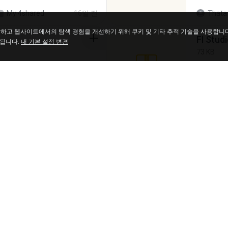
My 4shared
16일 전
Thata 
파악하고 웹사이트에서의 탐색 경험을 개선하기 위해 쿠키 및 기타 추적 기술을 사용합니
Fl Stud
 됩니다.
내 기본 설정 변경
73 KB
15년 전
Maver
Intel HD Graphics 3000 (4459) Extreme Plus 2.0.zip
Achados
220.0 MB
치
My 4shared
6년 전
Lya K.
virgem.
4.4 MB