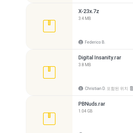
X-23x.7z
3.4 MB
Federico B.
Digital Insanity.rar
3.8 MB
Christian D.
포함된 위치
PBNuds.rar
1.04 GB