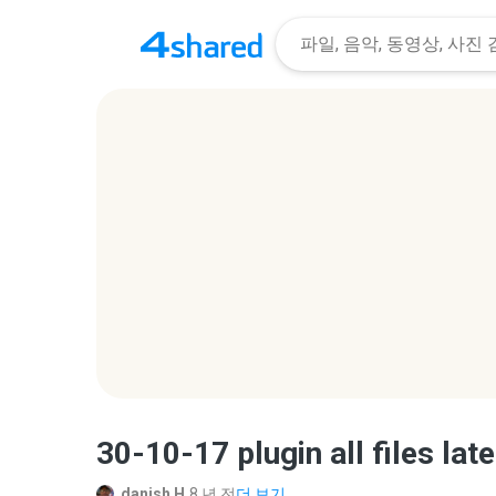
30-10-17 plugin all files late
danish H.
8 년 전
더 보기...