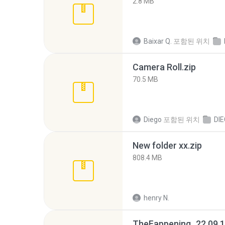
2.8 MB
Baixar Q.
포함된 위치
Camera Roll.zip
70.5 MB
Diego
포함된 위치
DI
New folder xx.zip
808.4 MB
henry N.
TheFappening_22.09.1