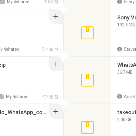
My 4shared
10년 전
henry 
192.6 MB
y 4shared
5개월 전
Steven
zip
WhatsA
36.7 MB
My 4shared
4개월 전
Ana K.
65536533_Conversa_do_WhatsApp_com_Meu_Esposo.zip
takeou
2.00 GB