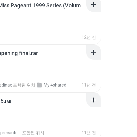
Junior Miss Pageant 1999 Series (Volume I Part I NC 6).7z
12년 전
pening final.rar
edinax
포함된 위치
My 4shared
11년 전
5.rar
extra_precautions
포함된 위치
11년 전