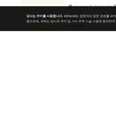
desomar T.
포함된 위치
당사는 쿠키를 사용합니다.
4shared는 방문자의 방문 경로를 
Vegas 7.0a.rar
함으로써, 귀하는 당사의 쿠키 및 기타 추적 기술 사용에 동의하게
120.3 MB
boyisadangerzone
126.5 MB
nIGHTmAYOR
포함된 위
Foxy Mama15.rar
9.5 MB