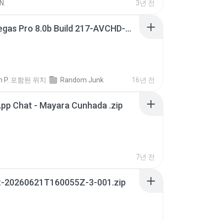
N.
3년 전
Sony Vegas Pro 8.0b Build 217-AVCHD-MPG-AC3 FIXED.7z
 P.
포함된 위치
Random Junk
16년 전
pp Chat - Mayara Cunhada .zip
7년 전
t-20260621T160055Z-3-001.zip