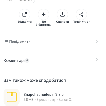
RAR
10,563 KB
Відкрити
До
Скачати
Поділитися
бібліотеки
Повідомити
Коментарі
0
Вам також може сподобатися
Snapchat nudes n 3.zip
2.8 MB
8 років тому
Baixar Q.