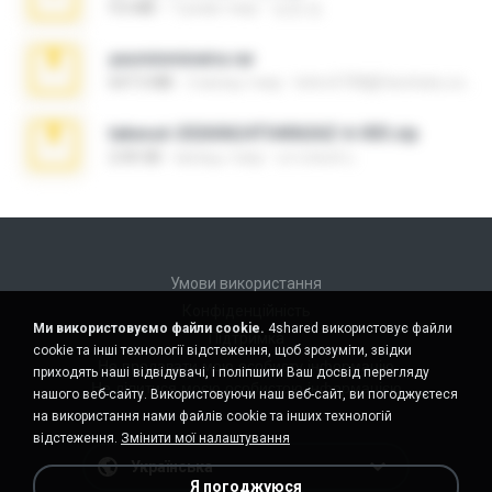
9.6 MB
7 років тому
성경 김.
yasminmineira.rar
647.5 MB
2 місяці тому
letiro5708@fanchatu.com
takeout-20260624T040626Z-6-003.zip
2.00 GB
місяць тому
อรรถพงษ์ บ.
Умови використання
Конфіденційність
Ми використовуємо файли cookie.
4shared використовує файли
Підтримка
cookie та інші технології відстеження, щоб зрозуміти, звідки
Не продавати мою особисту інформацію
приходять наші відвідувачі, і поліпшити Ваш досвід перегляду
Не ділитися моєю особистою інформацією
нашого веб-сайту. Використовуючи наш веб-сайт, ви погоджуєтеся
на використання нами файлів cookie та інших технологій
відстеження.
Змінити мої налаштування
Українська
Я погоджуюся