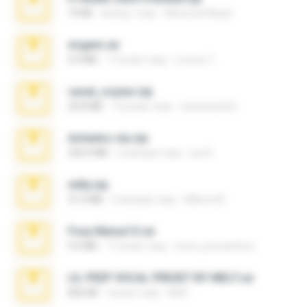
73 KB
місяць тому
Maverick Mayer
virgem.rar
4.4 MB
17 років тому
Lucinei 7.
casal_voyeur.zip
20.8 MB
15 років тому
netowescher
Achados sla.zip
220.0 MB
5 місяців тому
Lya K.
milly.zip
31.0 MB
6 місяців тому
Milene M.
Foxy Mama15.rar
9.5 MB
17 років тому
extra_precautions
LIL PEEP VOCAL PRESET BY MELT.rar
826 KB
4 роки тому
Melt ..