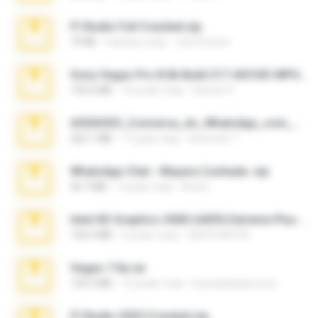
Fl Studio Full Cracked.zip
79 KB
4 місяці тому
Joel Powers
Sony Vegas Pro 8.0b Build 217-AVCHD-MPG-AC3 FIXED.7z
192.6 MB
16 років тому
Steven P.
65536533_Conversa_do_WhatsApp_com_Meu_Esposo.zip
262.1 MB
17 днів тому
desomar T.
WhatsApp Chat - Mayara Cunhada .zip
36.7 MB
7 років тому
Ana K.
Intel HD Graphics 3000 (4459) Extreme Plus 2.0.zip
126.5 MB
6 років тому
nIGHTmAYOR
Vegas 7.0a.rar
120.3 MB
15 років тому
boyisadangerzone
Fl Studio 2025 Cracked.zip