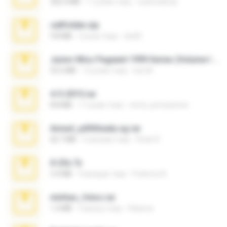
302.4 MB
11 років тому
raulmedinax
cellfolder.zip
9.8 MB
3 роки тому
ela26
Junior Miss Pageant 1999 Series (Volume I Part I NC 6).7z
53.5 MB
12 років тому
luis M.
4-5-2015.rar
8.8 MB
11 років тому
extra_precautions
Anna4_yd3t0nada.sg.rar
60.7 MB
5 місяців тому
Rodri R.
X-23x.7z
3.4 MB
9 місяців тому
Federico B.
minhas_fotos.rar
1.4 MB
3 місяці тому
Rebeca