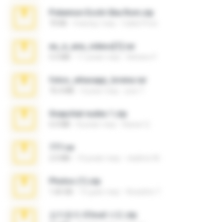
Pokemon Ecchi Gba Rom.zip
70 KB
4 місяці тому
Caleb Price
eu_e_ana_videos[1].rar
5.5 MB
11 років тому
Adriano F.
fotos_whasapp_lorena.rar
76.4 MB
4 роки тому
jose T.
Snapchat nudes 1.zip
6.0 MB
8 років тому
Baixar Q.
777.rar
2.0 MB
10 років тому
vladimir M.
Photos (1).zip
1.60 GB
15 днів тому
Anacleto T.
김지윤의 iCloud 사진.zip