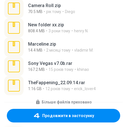
Camera Roll.zip
70.5 MB
рік тому
Diego
New folder xx.zip
808.4 MB
3 роки тому
henry N.
Marceline.zip
14.4 MB
2 місяці тому
vladimir M.
Sony Vegas v7.0b.rar
167.2 MB
15 років тому
khinao
TheFappening_22.09.14.rar
1.16 GB
12 років тому
erick_lover4
Більше файлів приховано
Продовжити в застосунку