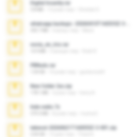
Digital Insanity.rar
3.8 MB
12 років тому
Christian D.
whatsapp backups -20260410T160335Z-3-001.zip
335.7 MB
4 місяці тому
Maria
novia_en_trio.rar
14.9 MB
5 місяців тому
Rodri R.
PBNuds.rar
1.04 GB
10 років тому
gustavocs64
New folder 2xx.zip
178.1 MB
3 роки тому
henry N.
hide vedio.7z
379.3 MB
8 років тому
munna E.
takeout-20260621T160055Z-3-001.zip
2.00 GB
14 днів тому
Thata N.