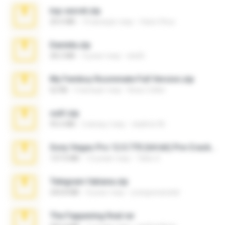
top secret.zip
20.6 MB
10 місяців тому
Vasni Vhuo
Daniela.zip
28.2 MB
3 роки тому
ela26
My Femboy Roommate Full Version.zip
62 KB
5 місяців тому
Beau Collier
ouh!.zip
95.6 MB
2 місяці тому
vladimir M.
Sony Vegas Pro 12.0.770 (64-bit) Pre-Cracked.zip
137.0 MB
12 років тому
Tales S.
Telegram fabiana.zip
244.8 MB
4 роки тому
yrangravanatal
The Fappening final.rar